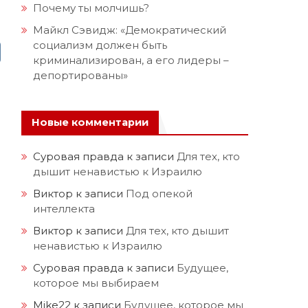
Почему ты молчишь?
Майкл Сэвидж: «Демократический
социализм должен быть
криминализирован, а его лидеры –
депортированы»
Новые комментарии
Суровая правда
к записи
Для тех, кто
дышит ненавистью к Израилю
Виктор
к записи
Под опекой
интеллекта
Виктор
к записи
Для тех, кто дышит
ненавистью к Израилю
Суровая правда
к записи
Будущее,
которое мы выбираем
Mike22
к записи
Будущее, которое мы