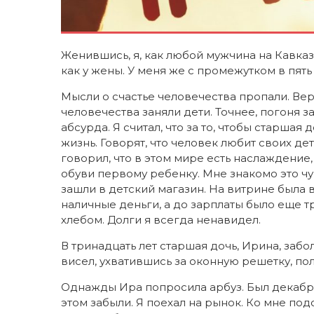
Женившись, я, как любой мужчина на Кавказе
как у жены. У меня же с промежутком в пят
Мысли о счастье человечества пропали. Вер
человечества заняли дети. Точнее, погоня 
абсурда. Я считал, что за то, чтобы старшая
жизнь. Говорят, что человек любит своих д
говорил, что в этом мире есть наслаждени
обуви первому ребенку. Мне знакомо это ч
зашли в детский магазин. На витрине была 
наличные деньги, а до зарплаты было еще тр
хлебом. Долги я всегда ненавидел.
В тринадцать лет старшая дочь, Ирина, забо
висел, ухватившись за оконную решетку, по
Однажды Ира попросила арбуз. Был декабрь.
этом забыли. Я поехал на рынок. Ко мне под