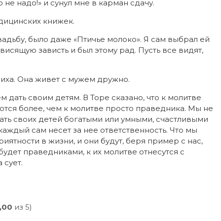
 не надо!» и сунул мне в карман сдачу.
едицинских книжек.
дьбу, было даже «Птичье молоко». Я сам выбрал ей
исящую зависть и был этому рад. Пусть все видят,
иха. Она живет с мужем дружно.
м дать своим детям. В Торе сказано, что к молитве
тся более, чем к молитве просто праведника. Мы не
ать своих детей богатыми или умными, счастливыми
каждый сам несет за нее ответственность. Что мы
иятности в жизни, и они будут, беря пример с нас,
будет праведниками, к их молитве отнесутся с
 сует.
,00
из 5)