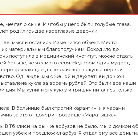
, мечтал о сыне. И чтобы у него были голубые глаза,
ь лет родились две кареглазые девочки.
нее, мысли остались. Изменился объект. Место
за их материальным благополучием. Доходило до
 дочь поступила в медицинский институт, можно отдать
етей больше, чем самого себя. Недаром один мудрец
е, перекрывающее даже райское: покупка первой
увство. Однажды мы с женой и двухлетней дочкой
выставлена кукла за восемь рублей. Это были все наши
и дня. Мы купили эту куклу и три дня питались только
лела. В больнице был строгий карантин, и я часами
лучив за это от дочери прозвище «Маратышка».
 В Тбилиси на рынке арбузов не было. Мы с дочкой о
ошел узбек и предложил арбуз. Я отдал ему все деньги,