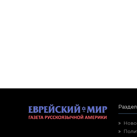
Разде
Ново
Поли