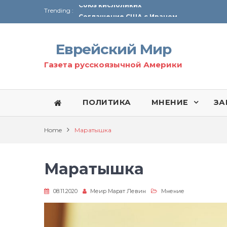
Trending :
Соглашение США с Ираном
Технология Революции в Иране
Еврейский Мир
От Ирана до Ливана и Газы
Газета русскоязычной Америки
ПОЛИТИКА
МНЕНИЕ
ЗА
Home
Маратышка
Маратышка
08.11.2020
Меир Марат Левин
Мнение