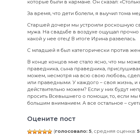
которые были в кармане. Он сказал: «Столько
За время, что дети болели, я выучил тома м
Старшей дочери мы устроили роскошную сва
мужа. На свадьбе в воздухе ощущал прочно в
какой у нее отец! В итоге Ирина развелась.
С младшей я был категорически против жен
В конце концов мне стало ясно, что мы може
праведника, сына праведника, прислушиваю
можем, несмотря на всю свою любовь, сдел
или праведными. У каждого – своя жизнь, и 
действительно можем? Если у них будут непр
просить Всевышнего о помощи, то, если мы 
бoльшим вниманием. А все остальное – суета
Оцените пост
(
голосовало: 5
, средняя оценка:
5