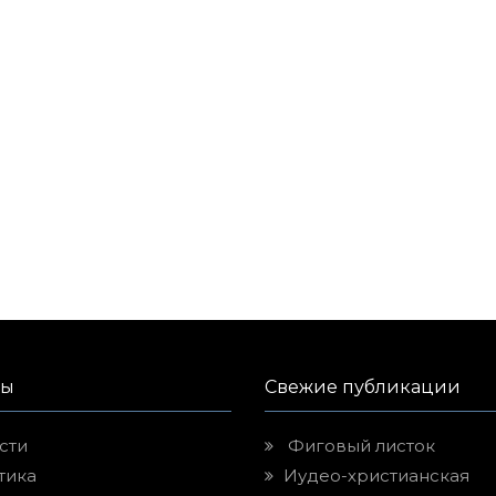
лы
Свежие публикации
сти
Фиговый листок
тика
Иудео-христианская