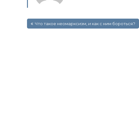
Навигация
Что такое неомарксизм, и как с ним бороться?
по
записям