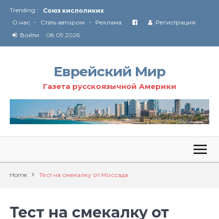
Союз кислоликих
Trending :
Соглашение США с Ираном
•
•
О нас
Стать автором
Реклама
Регистрация
Технология Революции в Иране
Войти
08.09.2026
От Ирана до Ливана и Газы
Еврейский Мир
Газета русскоязычной Америки
Home
Тест на смекалку от Моссада
Тест на смекалку от