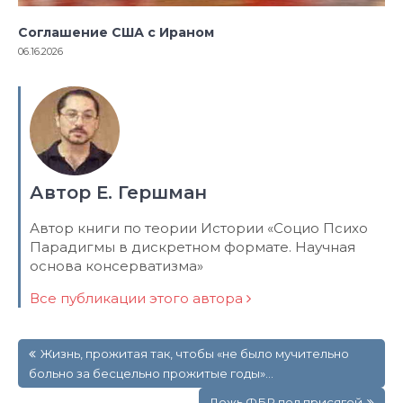
Соглашение США с Ираном
06.16.2026
Автор Е. Гершман
Автор книги по теории Истории «Социо Психо
Парадигмы в дискретном формате. Научная
основа консерватизма»
Все публикации этого автора
Навигация
Жизнь, прожитая так, чтобы «не было мучительно
по
больно за бесцельно прожитые годы»…
записям
Ложь ФБР под присягой