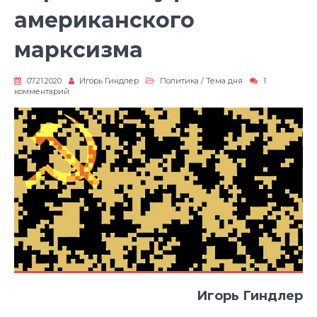
американского
марксизма
07.21.2020
Игорь Гиндлер
Политика
/
Тема дня
1
к
комментарий
записи
Черный
камуфляж
американского
марксизма
Игорь Гиндлер