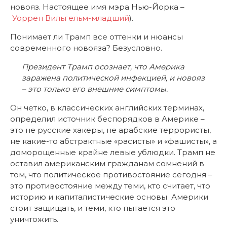
новояз. Настоящее имя мэра Нью-Йорка –
Уоррен Вильгельм-младший
).
Понимает ли Трамп все оттенки и нюансы
современного новояза? Безусловно.
Президент Трамп осознает, что Америка
заражена политической инфекцией, и новояз
– это только его внешние симптомы.
Он четко, в классических английских терминах,
определил источник беспорядков в Америке –
это не русские хакеры, не арабские террористы,
не какие-то абстрактные «расисты» и «фашисты», а
доморощенные крайне левые ублюдки. Трамп не
оставил американским гражданам сомнений в
том, что политическое противостояние сегодня –
это противостояние между теми, кто считает, что
историю и капиталистические основы Америки
стоит защищать, и теми, кто пытается это
уничтожить.