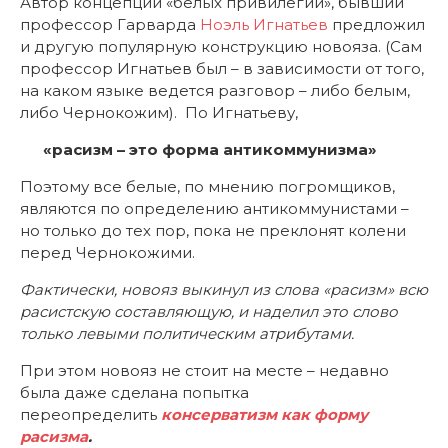
Автор концепции «белых привилегий», бывший
профессор Гарварда
Ноэль Игнатьев
предложил
и другую популярную конструкцию новояза. (Сам
профессор Игнатьев был – в зависимости от того,
на каком языке ведется разговор – либо белым,
либо Чернокожим). По Игнатьеву,
«расизм – это форма антикоммунизма»
Поэтому все белые, по мнению погромщиков,
являются по определению антикоммунистами –
но только до тех пор, пока не преклонят колени
перед Чернокожими.
Фактически, новояз выкинул из слова «расизм» всю
расистскую составляющую, и наделил это слово
только левыми политическим атрибутами.
При этом новояз не стоит на месте – недавно
была даже сделана попытка
переопределить
консерватизм как форму
расизма
.