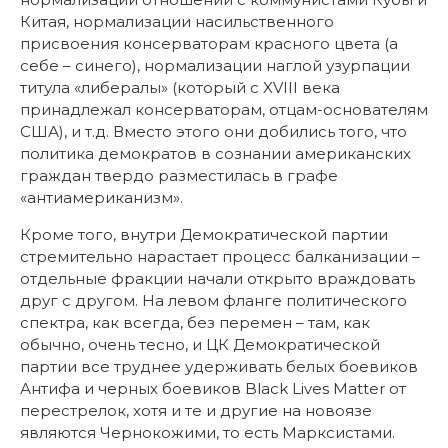
Китая, нормализации насильственного
присвоения консерваторам красного цвета (а
себе – синего), нормализации наглой узурпации
титула «либералы» (который с XVIII века
принадлежал консерваторам, отцам-основателям
США), и т.д. Вместо этого они добились того, что
политика демократов в сознании американских
граждан твердо разместилась в графе
«антиамериканизм».
Кроме того, внутри Демократической партии
стремительно нарастает процесс балканизации –
отдельные фракции начали открыто враждовать
друг с другом. На левом фланге политического
спектра, как всегда, без перемен – там, как
обычно, очень тесно, и ЦК Демократической
партии все труднее удерживать белых боевиков
Антифа и черных боевиков Black Lives Matter от
перестрелок, хотя и те и другие на новоязе
являются Чернокожими, то есть Марксистами.