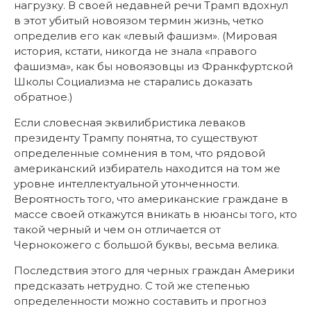
нагрузку. В своей недавней речи Трамп вдохнул
в этот убитый новоязом термин жизнь, четко
определив его как «левый фашизм». (Мировая
история, кстати, никогда не знала «правого
фашизма», как бы новоязовцы из Франкфуртской
Школы Социализма не старались доказать
обратное.)
Если словесная эквилибристика леваков
президенту Трампу понятна, то существуют
определенные сомнения в том, что рядовой
американский избиратель находится на том же
уровне интеллектуальной утонченности.
Вероятность того, что американские граждане в
массе своей откажутся вникать в нюансы того, кто
такой черный и чем он отличается от
Чернокожего с большой буквы, весьма велика.
Последствия этого для черных граждан Америки
предсказать нетрудно. С той же степенью
определенности можно составить и прогноз