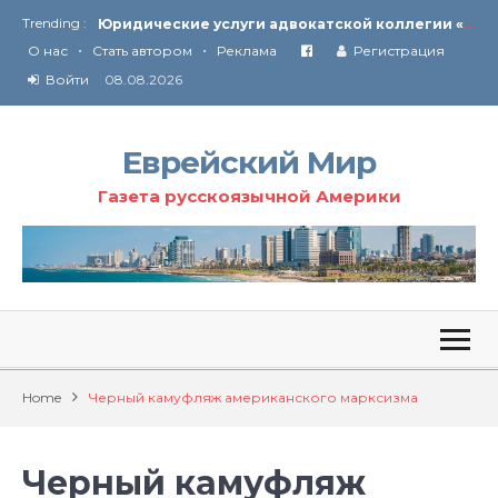
Ю
ридические услуги адвокатской коллегии «Эли Гервиц»: полное сопровождение на всех этапах
Trending :
От Ирана до Ливана и Газы
•
•
О нас
Стать автором
Реклама
Регистрация
Войти
08.08.2026
Еврейский Мир
Газета русскоязычной Америки
Home
Черный камуфляж американского марксизма
Черный камуфляж