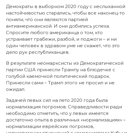
Демократы в выборном 2020 году с неслыханной
настойчивостью старались, чтобы все наконец-то
поняли, что они являются партией
антиамериканской. И они добились успеха.
Спросите любого американца о том, кто
устраивает грабежи, разбой, и поджоги – и ни
один человек в здравом уме не скажет, что это
дело рук республиканцев.
В результате неомарксисты из Демократической
партии США принесли Трампу на блюдечке с
голубой каемочкой политический подарок.
Принесли сами – Трамп этого не просил и не
ожидал.
Задачей левых сил на лето 2020 года была
нормализация погромов. Справедливости ради
необходимо отметить, что у левых имеется
достаточно опыта в различных «нормализациях» –
нормализации еврейских погромов,
нормализации отношений с коммунистами Кубы и