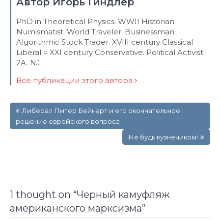
Автор Игорь Гиндлер
PhD in Theoretical Physics. WWII Historian.
Numismatist. World Traveler. Businessman.
Algorithmic Stock Trader. XVIII century Classical
Liberal = XXI century Conservative. Political Activist.
2A. NJ.
Все публикации этого автора
Навигация
Либерал Питер Бейнарт и его окончательное
по
решение еврейского вопроса
записям
Не будь кузнечиком!
1 thought on “
Черный камуфляж
американского марксизма
”