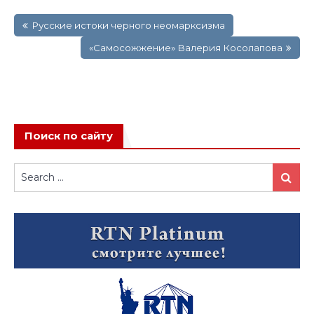
Навигация
Русские истоки черного неомарксизма
по
записям
«Самосожжение» Валерия Косолапова
Поиск по сайту
Search
Search
for: