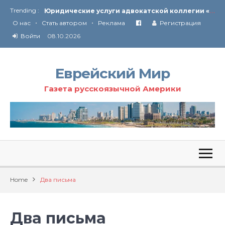
Ю
ридические услуги адвокатской коллегии «Эли Гервиц»: полное сопровождение на всех этапах
Trending :
•
•
От Ирана до Ливана и Газы
О нас
Стать автором
Реклама
Регистрация
Войти
08.10.2026
Еврейский Мир
Газета русскоязычной Америки
Home
Два письма
Два письма