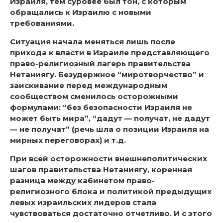
Израиля, тем суровее был тон, с которым
обращались к Израилю с новыми
требованиями.
Ситуация начала меняться лишь после
прихода к власти в Израиле представляющего
право-религиозный лагерь правительства
Нетаниягу. Безудержное “миротворчество” и
заискивание перед международным
сообществом сменилось осторожными
формулами: “без безопасности Израиля не
может быть мира”, “дадут — получат, не дадут
— не получат” (речь шла о позиции Израиля на
мирных переговорах) и т.д.
При всей осторожности внешнеполитических
шагов правительства Нетаниягу, коренная
разница между кабинетом право-
религиозного блока и политикой предыдущих
левых израильских лидеров стала
чувствоваться достаточно отчетливо. И с этого