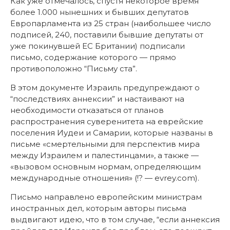
Как уже отмечалось, спустя некоторое время
более 1.000 нынешних и бывших депутатов
Европарламента из 25 стран (наибольшее число
подписей, 240, поставили бывшие депутаты от
уже покинувшей ЕС Британии) подписали
письмо, содержание которого — прямо
противоположно “Письму ста”.
В этом документе Израиль предупреждают о
“последствиях аннексии” и настаивают на
необходимости отказаться от планов
распространения суверенитета на еврейские
поселения Иудеи и Самарии, которые названы в
письме «смертельными для перспектив мира
между Израилем и палестинцами», а также —
«вызовом основным нормам, определяющим
международные отношения» (!? — evrey.com).
Письмо направлено европейским министрам
иностранных дел, которым авторы письма
выдвигают идею, что в том случае, “если аннексия