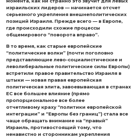
момента, как ни странно это звучит для левых
израильских лидеров — начинается отсчет
серьезного укрепления внешнеполитических
позиций Израиля. Прежде всего — в Европе,
где происходили схожие процессы
общемирового “поворота вправо”.
В то время, как старые европейские
“политические волки” (почти поголовно
представляющие лево-социалистические и
леволиберальные политические силы Европы)
встретили правое правительство Израиля в
штыки — новая правая европейская
политическая элита, завоевывающая в странах
ЕС все большее влияние (прямо
пропорциональное все более
отчетливому краху “политики европейской
интеграции” и “Европы без границ”) стала все
чаще обращать внимание на “правый”
Израиль, противостоящий тому, что
ненавистно и сторонникам укрепления