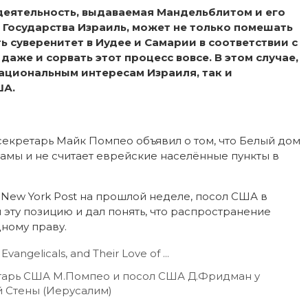
еятельность, выдаваемая Мандельблитом и его
Государства Израиль, может не только помешать
 суверенитет в Иудее и Самарии в соответствии с
даже и сорвать этот процесс вовсе. В этом случае,
ациональным интересам Израиля, так и
ША.
екретарь Майк Помпео объявил о том, что Белый дом
амы и не считает еврейские населённые пункты в
в New York Post на прошлой неделе, посол США в
ту позицию и дал понять, что распространение
ному праву.
етарь США М.Помпео и посол США Д.Фридман у
 Стены (Иерусалим)