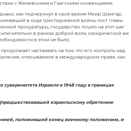
тствии с Женевскими и Гаагскими конвенциями.
днако, как подчеркнул в своё время Меир Шамгар,
анимавший в ходе Шестидневной войны пост главы
оенной прокуратуры, государство пошло на этот шаг
сключительно в рамках доброй воли, юридической же
еобходимости в этом не было.
 продолжает настаивать на том, что его контроль над
деление, описываемое в международном праве, как
 суверенитета Израиля в 1948 году в границах
 (предшествовавшей израильскому обретению
анией, положивший конец военному положению, и