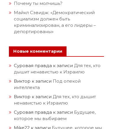
Почему ты молчишь?
Майкл Сэвидж: «Демократический
социализм должен быть
криминализирован, а его лидеры –
депортированы»
Новые комментарии
м
Суровая правда
к записи
Для тех, кто
дышит ненавистью к Израилю
Виктор
к записи
Под опекой
интеллекта
Виктор
к записи
Для тех, кто дышит
ненавистью к Израилю
Суровая правда
к записи
Будущее,
которое мы выбираем
Mike22
к записи
Будущее, которое мы