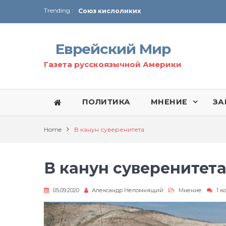
Trending :
Союз кислоликих
Соглашение США с Ираном
Технология Революции в Иране
Еврейский Мир
От Ирана до Ливана и Газы
Газета русскоязычной Америки
ПОЛИТИКА
МНЕНИЕ
ЗА
Home
В канун суверенитета
В канун суверенитет
05.09.2020
Александр Непомнящий
Мнение
1 