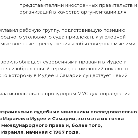
представителями иностранных правительств и
организаций в качестве аргументации для
озглавил рабочую группу, подготовившую позицию
одного уголовного суда привлекать к уголовной
аемые военные преступления якобы совершаемые ими
 Израиль обладает суверенными правами в Иудее и
ства изобрёл новый термин, не имеющий никакого
но которому в Иудее и Самарии существует некий
была использована прокурором МУС для оправдания
 израильские судебные чиновники последовательно
Израиль в Иудее и Самарии, хотя эта их точка
 международного права и, более того,
Израиля, начиная с 1967 года.