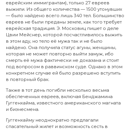
еврейским иммигрантам), только 27 евреев
выжили. Из общего количества — 1500 утонувших
— было найдено всего лишь 340 тел. Большинство
евреев не были преданы земле, как того требует
еврейская традиция. Э. Московиц пишет о деле
Цвии Мейснер, которой посчастливилось выжить
в этом аду, но тело её мужа так и не было
найдено. Она получила статус агуны, женщины,
которая не может повторно выйти замуж, ибо
смерть её мужа фактически не доказана и стоит
под вопросом в раввинском суде. Однако в этом
конкретном случае ей было разрешено вступить
в повторный брак.
Также в тот день погибли несколько весьма
обеспеченных евреев, включая Бенджамина
Гуггенхайма, известного американского магната
и бизнесмена.
Гуггенхайму неоднократно предлагали
спасательный жилет и возможность сесть в