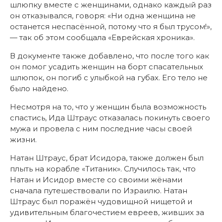
шлюпку вместе с женщинами, однако каждый раз
он отказывался, говоря: «Ни одна женщина не
останется неспасённой, потому что я был трусом!»,
— так об этом сообщала «Еврейская хроника».
В документе также добавлено, что после того как
он помог усадить женщин на борт спасательных
шлюпок, он погиб с улыбкой на губах. Его тело не
было найдено.
Несмотря на то, что у женщин была возможность
спастись, Ида Штраус отказалась покинуть своего
мужа и провела с ним последние часы своей
жизни.
Натан Штраус, брат Исидора, также должен был
плыть на корабле «Титаник». Случилось так, что
Натан и Исидор вместе со своими жёнами
сначала путешествовали по Израилю. Натан
Штраус был поражён чудовищной нищетой и
удивительным благочестием евреев, живших за