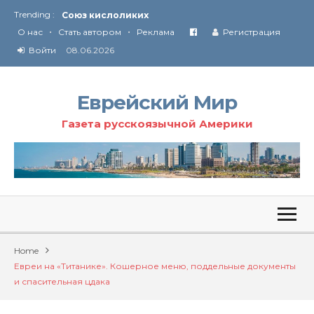
Trending :
Соглашение США с Ираном
•
•
Технология Революции в Иране
О нас
Стать автором
Реклама
Регистрация
Войти
08.06.2026
От Ирана до Ливана и Газы
Еврейский Мир
Газета русскоязычной Америки
Home
Евреи на «Титанике». Кошерное меню, поддельные документы
и спасительная цдака