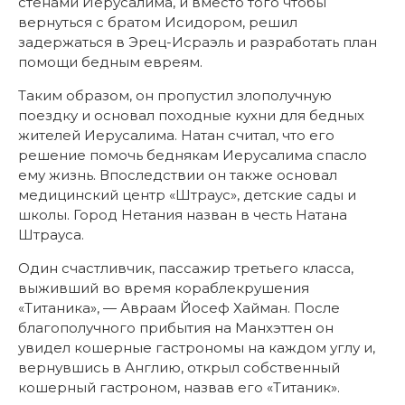
стенами Иерусалима, и вместо того чтобы
вернуться с братом Исидором, решил
задержаться в Эрец-Исраэль и разработать план
помощи бедным евреям.
Таким образом, он пропустил злополучную
поездку и основал походные кухни для бедных
жителей Иерусалима. Натан считал, что его
решение помочь беднякам Иерусалима спасло
ему жизнь. Впоследствии он также основал
медицинский центр «Штраус», детские сады и
школы. Город Нетания назван в честь Натана
Штрауса.
Один счастливчик, пассажир третьего класса,
выживший во время кораблекрушения
«Титаника», — Авраам Йосеф Хайман. После
благополучного прибытия на Манхэттен он
увидел кошерные гастрономы на каждом углу и,
вернувшись в Англию, открыл собственный
кошерный гастроном, назвав его «Титаник».