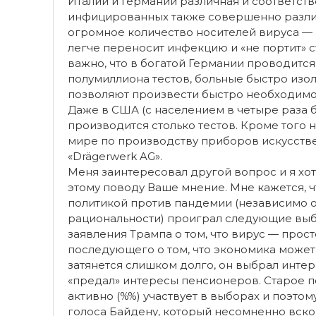
Италии и Германии различная и соответств
инфицированных также совершенно разли
огромное количество носителей вируса —
легче переносит инфекцию и «не портит» с
важно, что в богатой Германии проводитс
полумиллиона тестов, больные быстро изо
позволяют произвести быстро необходимое
Даже в США (c населением в четыре раза 
производится столько тестов. Кроме того
мире по производству приборов искусств
«Drägerwerk AG».
Меня заинтересовал другой вопрос и я хот
этому поводу Ваше мнение. Мне кажется, 
политикой против пандемии (независимо о
рациональности) проиграл следующие выб
заявления Трампа о том, что вирус — прост
последующего о том, что экономика может 
затянется слишком долго, он выбрал инте
«предал» интересы пенсионеров. Старое 
активно (%%) участвует в выборах и поэто
голоса Байдену, который несомненно вско