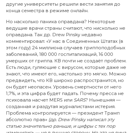
другие университеты решили вести занятия до
конца семестра в режиме онлайн.
Но насколько паника оправдана? Некоторые
ведущие врачи страны считают, что нисколько не
оправдана. Так др. Drew Pinsky недавно
комментировал: «У нас в Соединенных Штатах (в
этом году) 24 миллиона случаев гриппоподобных
заболеваний, 180 000 госпитализаций, 16 000
умерших от гриппа. КВ почти не создаёт проблем.
Есть люди, гуляющие с вирусом, которые даже не
знают, что имеют его, настолько это мягко. Можно
предвидеть, что КВ широко распространится, но
он будет неопасен. Уровень смертности от него
1,7%, и эта цифра будет падать. Почему пресса не
психовала насчет MERS или
SARS
? Нынешняя —
созданная и раздутая журналистами истерия.
Проблема контролируется — президент Трамп
абсолютно прав»
(др.
Drew
Pinsky
написал эту
статью значительно раньше, и цифры с тех пор
изменились — не в лучшую сторону. Но это не вина