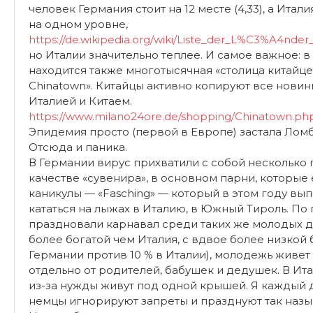
человек Германия стоит на 12 месте (4,33), а Италия н
на одном уровне,
https://de.wikipedia.org/wiki/Liste_der_L%C3%A4nd
но Италии значительно теплее. И самое важное: в
находится также многотысячная «столица китайце
Chinatown». Китайцы активно копируют все нови
Италией и Китаем.
https://www.milano24ore.de/shopping/Chinatown.ph
Эпидемия просто (первой в Европе) застала Лом
Отсюда и паника.
В Германии вирус прихватили с собой несколько
качестве «сувенира», в основном парни, которые
каникулы — «Fasching» — который в этом году вып
кататься на лыжах в Италию, в Южный Тироль. По
праздновали карнавал среди таких же молодых д
более богатой чем Италия, с вдвое более низкой 
Германии против 10 % в Италии), молодежь живет
отдельно от родителей, бабушек и дедушек. В Ит
из-за нужды живут под одной крышей. Я каждый 
немцы игнорируют запреты и празднуют так назыв