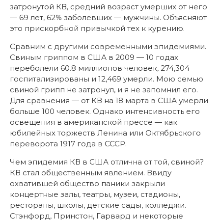
затронутой КВ, средний возраст умерших от него
— 69 лет, 62% заболевших — мужчины. Объясняют
это прискорбной привычкой тех к курению.
Сравним с другими современными эпидемиями.
Свиным гриппом в США в 2009 — 10 годах
переболели 60.8 миллионов человек, 274,304
госпитализированы и 12,469 умерли. Мою семью
свиной грипп не затронул, и я не запомнил его.
Для сравнения — от КВ на 18 марта в США умерли
больше 100 человек. Однако интенсивность его
освещения в американской прессе — как
юбилейных торжеств Ленина или Октябрьского
переворота 1917 года в СССР.
Чем эпидемия КВ в США отлична от той, свиной?
КВ стал общественным явлением. Ввиду
охватившей общество паники закрыли
концертные залы, театры, музеи, стадионы,
рестораны, школы, детские сады, колледжи.
Стэнфорд, Принстон, Гарвард и некоторые