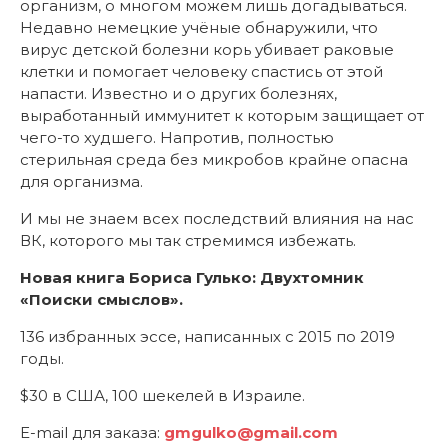
организм, о многом можем лишь догадываться.
Недавно немецкие учёные обнаружили, что
вирус детской болезни корь убивает раковые
клетки и помогает человеку спастись от этой
напасти. Известно и о других болезнях,
выработанный иммунитет к которым защищает от
чего-то худшего. Напротив, полностью
стерильная среда без микробов крайне опасна
для организма.
И мы не знаем всех последствий влияния на нас
ВК, которого мы так стремимся избежать.
Новая книга Бориса Гулько: Двухтомник
«Поиски смыслов».
136 избранных эссе, написанных с 2015 по 2019
годы.
$30 в США, 100 шекелей в Израиле.
E-mail для заказа:
gmgulko
@
gmail
.
com