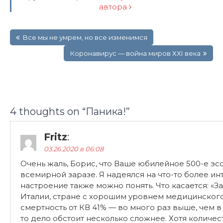
автора
Навигация
Все мы не умрем, но все изменимся
по
записям
Коронавирус — война миров ХХI века
4 thoughts on “
Паника!
”
Fritz
:
03.26.2020 в 06:08
Очень жаль, Борис, что Ваше юбилейное 500-е э
всемирной заразе. Я надеялся на что-то более ин
настроение также можно понять. Что касается: «З
Италии, стране с хорошим уровнем медицинског
смертность от КВ 41% — во много раз выше, чем в
то дело обстоит несколько сложнее. Хотя количест