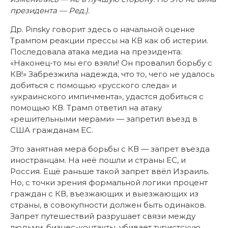
президента — Ред.).
Др. Pinsky говорит здесь о начальной оценке
Трампом реакции прессы на КВ как об истерии.
Последовала атака медиа на президента:
«Наконец-то мы его взяли! Он провалил борьбу с
КВ!» Забрезжила надежда, что то, чего не удалось
добиться с помощью «русского следа» и
«украинского импичмента», удастся добиться с
помощью КВ. Трамп ответил на атаку
«решительными мерами» — запретил въезд в
США гражданам ЕС.
Это занятная мера борьбы с КВ — запрет въезда
иностранцам. На неё пошли и страны ЕС, и
Россия. Ещё раньше такой запрет ввёл Израиль.
Но, с точки зрения формальной логики процент
граждан с КВ, въезжающих и выезжающих из
страны, в совокупности должен быть одинаков.
Запрет путешествий разрушает связи между
людьми, бизнес-контакты, убивает туристскую