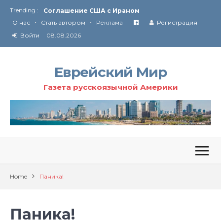
Trending :
Соглашение США с Ираном
•
•
Технология Революции в Иране
О нас
Стать автором
Реклама
Регистрация
Войти
08.08.2026
От Ирана до Ливана и Газы
Еврейский Мир
Газета русскоязычной Америки
Home
Паника!
Паника!