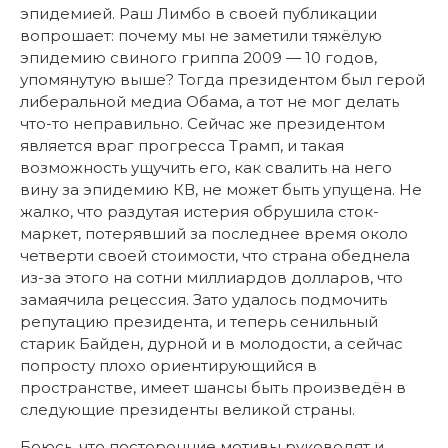
эпидемией. Раш Лимбо в своей публикации
вопрошает: почему мы не заметили тяжёлую
эпидемию свиного гриппа 2009 — 10 годов,
упомянутую выше? Тогда президентом был герой
либеральной медиа Обама, а тот не мог делать
что-то неправильно. Сейчас же президентом
является враг прогресса Трамп, и такая
возможность ущучить его, как свалить на него
вину за эпидемию КВ, не может быть упущена. Не
жалко, что раздутая истерия обрушила сток-
маркет, потерявший за последнее время около
четверти своей стоимости, что страна обеднела
из-за этого на сотни миллиардов долларов, что
замаячила рецессия. Зато удалось подмочить
репутацию президента, и теперь сенильный
старик Байден, дурной и в молодости, а сейчас
попросту плохо ориентирующийся в
пространстве, имеет шансы быть произведён в
следующие президенты великой страны.
Боюсь, что посторонние мотивы руководят и