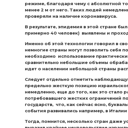
режиме, благодаря чему с абсолютной то
менее 2 м от него. Таких людей немедл
проверяли на наличие коронавируса.
В результате, эпидемия в этой стране был
примерно 40 человек) выявлены и проход
Именно об этой технологии говорил в св
немногие страны могут позволить себя 
необходимо использование практически 
сравнительно небольшие объемы обраба
идет о населении небольшой страны рас
Следует отдельно отметить наблюдающую
предельно жесткую позицию израильског
немедленно, еще до того, как это стало 
потребовавшего жестких ограничений по
государств, что, как сейчас ясно, буквал
события развивались например, в Италии
Тогда, помнится, несколько стран даже 
выразив крайнее неудовольствие израил