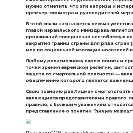
Нужно отметить, что эти капризы и истер
премьер-министра и руководителей мера
В этой связи нам кажется весьма уместны
главой израильского Минздрава являетс
проявивший совершенно несгибаемую вол
закрытия границ страны для ряда стран (
мер по социальной изоляции носителей в
Любому религиозному еврею понятны при
точки зрения еврейской религии, святост
защита от смертельной опасности — яв
обеспечение которого является важнейш
Свою позицию рав Лицман смог отстоять е
являющиеся представителями правого лаг
правило, с большим уважением относятс
представление о понятии
“пикуах нефеш“
По данным СМИ, позиция Минздрава и в эти дни “оп