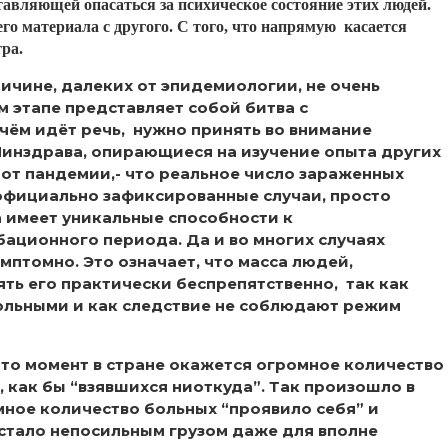
тавляющей опасаться за психическое состояние этих людей.
го материала с другого. С того, что напрямую касается
ра.
ичине, далеких от эпидемиологии, не очень
м этапе представляет собой битва с
 чём идёт речь, нужно принять во внимание
инздрава, опирающиеся на изучение опыта других
 от пандемии,- что реальное число зараженных
официально зафиксированные случаи, просто
а имеет уникальные способности к
ационного периода. Да и во многих случаях
мптомно. Это означает, что масса людей,
ть его практически беспрепятственно, так как
ольными и как следствие не соблюдают режим
-то момент в стране окажется огромное количество
как бы “взявшихся ниоткуда”. Так произошло в
мное количество больных “проявило себя” и
стало непосильным грузом даже для вполне