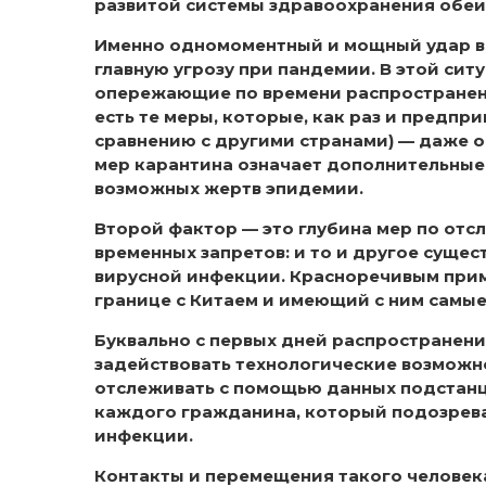
развитой системы здравоохранения обеих
Именно одномоментный и мощный удар ви
главную угрозу при пандемии. В этой си
опережающие по времени распространени
есть те меры, которые, как раз и предп
сравнению с другими странами) — даже 
мер карантина означает дополнительные 
возможных жертв эпидемии.
Второй фактор — это глубина мер по отс
временных запретов: и то и другое суще
вирусной инфекции. Красноречивым прим
границе с Китаем и имеющий с ним самые
Буквально с первых дней распространени
задействовать технологические возможн
отслеживать с помощью данных подстанц
каждого гражданина, который подозревал
инфекции.
Контакты и перемещения такого человек