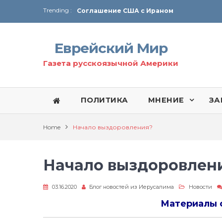
Trending :
Соглашение США с Ираном
Технология Революции в Иране
Еврейский Мир
От Ирана до Ливана и Газы
Газета русскоязычной Америки
ПОЛИТИКА
МНЕНИЕ
ЗА
Home
Начало выздоровления?
Начало выздоровлен
03.16.2020
Блог новостей из Иерусалима
Новости
Материалы 