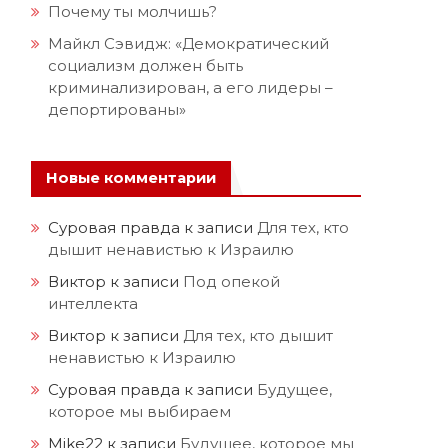
Почему ты молчишь?
Майкл Сэвидж: «Демократический
социализм должен быть
криминализирован, а его лидеры –
депортированы»
Новые комментарии
Суровая правда
к записи
Для тех, кто
дышит ненавистью к Израилю
Виктор
к записи
Под опекой
интеллекта
Виктор
к записи
Для тех, кто дышит
ненавистью к Израилю
Суровая правда
к записи
Будущее,
которое мы выбираем
Mike22
к записи
Будущее, которое мы
.