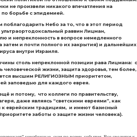
ики не произвели никакого впечатления на
 по борьбе с эпидемией.
м поблагодарить Небо за то, что в этот период
я ультраортодоксальный раввин Лицман,
ю и непреклонность в вопросе немедленного
а затем и почти полного их закрытия) и дальнейших
ируса внутри Израиля.
чины столь непреклонной позиции рава Лицмана: 
ь человеческой жизни, защита здоровья, тем более,
ляется высшим РЕЛИГИОЗНЫМ приоритетом,
ей заповедью для каждого еврея.
щё и потому, что коллеги по правительству,
еря, даже являясь “светскими евреями”, как
я к еврейским традициям, и имеют базисный
приоритете заботы о защите жизни человека).
ережает” неизбежные, судя по всему, события. Все сводится к