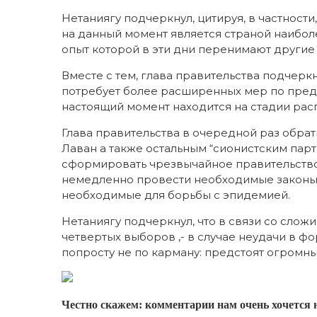
Нетаниягу подчеркнул, цитируя, в частност
на данный момент является страной наибол
опыт которой в эти дни перенимают другие 
Вместе с тем, глава правительства подчерк
потребует более расширенных мер по пре
настоящий момент находится на стадии рас
Глава правительства в очередной раз обра
Лаван а также остальным “сионистским пар
сформировать чрезвычайное правительство
немедленно провести необходимые законы,
необходимые для борьбы с эпидемией.
Нетаниягу подчеркнул, что в связи со сло
четвертых выборов ,- в случае неудачи в ф
попросту не по карману: предстоят огромн
Честно скажем: комментарии нам очень хочется 