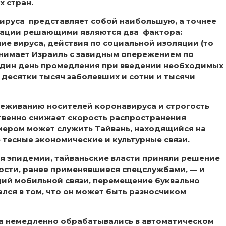
 стран.
руса представляет собой наибольшую, а точнее
туации решающими являются два фактора:
е вируса, действия по социальной изоляции (то
ринимает Израиль с завидным опережением по
один день промедления при введении необходимых
десятки тысяч заболевших и сотни и тысячи
леживанию носителей коронавируса и строгость
ственно снижает скорость распространения
ером может служить Тайвань, находящийся на
 тесные экономические и культурные связи.
я эпидемии, тайваньские власти приняли решение
ости, ранее применявшиеся спецслужбами, — и
ий мобильной связи, перемещение буквально
ся в том, что он может быть разносчиком
а немедленно обрабатывались в автоматическом