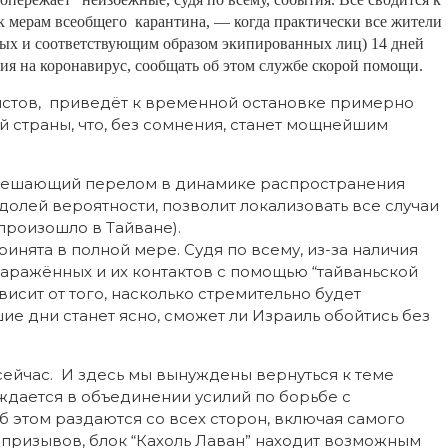
 к мерам всеобщего карантина, — когда практически все жители
ных и соответствующим образом экипированных лиц) 14 дней
ения на коронавирус, сообщать об этом службе скорой помощи.
истов, приведёт к временной остановке примерно
 страны, что, без сомнения, станет мощнейшим
 решающий перелом в динамике распространения
 долей вероятности, позволит локализовать все случаи
произошло в Тайване).
инята в полной мере. Судя по всему, из-за наличия
аражённых и их контактов с помощью “тайваньской
висит от того, насколько стремительно будет
е дни станет ясно, сможет ли Израиль обойтись без
сейчас. И здесь мы вынуждены вернуться к теме
уждается в объединении усилий по борьбе с
 этом раздаются со всех сторон, включая самого
 призывов, блок “Кахоль Лаван” находит возможным