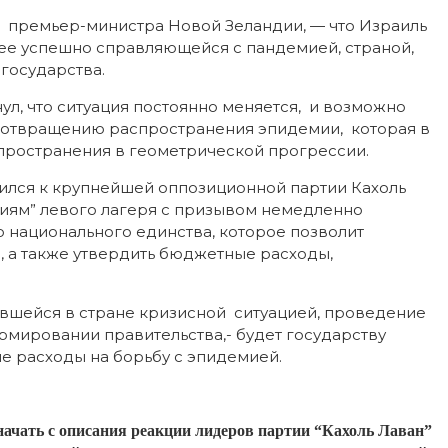
и, премьер-министра Новой Зеландии, — что Израиль
ее успешно справляющейся с пандемией, страной,
государства.
нул, что ситуация постоянно меняется, и возможно
дотвращению распространения эпидемии, которая в
пространения в геометрической прогрессии.
тился к крупнейшей оппозиционной партии Кахоль
тиям” левого лагеря с призывом немедленно
 национального единства, которое позволит
 а также утвердить бюджетные расходы,
жившейся в стране кризисной ситуацией, проведение
ормировании правительства,- будет государству
ые расходы на борьбу с эпидемией.
начать с описания реакции лидеров партии “Кахоль Лаван”