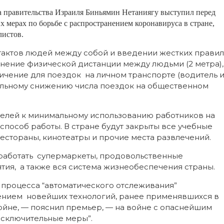
а правительства Израиля Биньямин Нетаниягу выступил перед
 мерах по борьбе с распространением коронавируса в стране,
листов.
тактов людей между собой и введении жестких правил
нение физической дистанции между людьми (2 метра),
ничение для поездок на личном транспорте (водитель 
мальному снижению числа поездок на общественном
елей к минимальному использованию работников на
способ работы. В стране будут закрыты все учебные
рестораны, кинотеатры и прочие места развлечений.
аботать супермаркеты, продовольственные
тия, а также вся система жизнеобеспечения страны.
 процесса “автоматического отслеживания”
ением новейших технологий, ранее применявшихся в
ойне, — пояснил премьер, — на войне с опаснейшим
исключительные меры”.