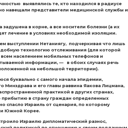
чностью выявлялись те, кто находился в радиусе
енно навещали представители медицинской службы и
а задушена в корне, а все носители болезни (а их
ят лечение в условиях необходимой изоляции.
оем выступлении Нетаниягу, подчеркивая что лишь
подобную технологию отслеживания (для которой
всем населением мобильных телефонов и
тываемой информации, — в обоих случаях речь
положенной на небольшой территории).
ся буквально с самого начала эпидемии,
о Минздрава и его главы раввина Яакова Лицмана,
распространенной практикой в других странах,
 прибытию в страну граждан определенных
ьно спасло Израиль от сценария, по которому
 и Южной Корее.
устроило Израилю дипломатический разнос,
ьский политикой по отношению к своим подданным