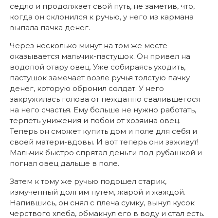
седло и продолжает свой путь, не заметив, что,
когда он склонился к ручью, у него из кармана
выпала пачка денег.
Через несколько минут на том же месте
оказывается мальчик-пастушок. Он привел на
водопой отару овец. Уже собираясь уходить,
пастушок замечает возле ручья толстую пачку
денег, которую обронил солдат. У него
закружилась голова от нежданно свалившегося
на него счастья. Ему больше не нужно работать,
терпеть унижения и побои от хозяина овец.
Теперь он сможет купить дом и поле для себя и
своей матери-вдовы. И вот теперь они заживут!
Мальчик быстро спрятал деньги под рубашкой и
погнал овец дальше в поле.
Затем к тому же ручью подошел старик,
измученный долгим путем, жарой и жаждой.
Напившись, он снял с плеча сумку, вынул кусок
черствого хлеба, обмакнул его в воду и стал есть.