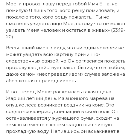
Мое, и провозглашу перед тобой Имя Б-га, но
помилую Я лишь того, кого решу помиловать, и
пожалею того, кого решу пожалеть… Ты не
сможешь увидеть лицо Мое, потому что не может
увидеть Меня человек и остаться в живых» (33:19-
20).
Всевышний имел в виду, что ни один человек не
может увидеть всю картину причинно-
следственных связей, но Он согласился показать
пророку как действует закон бытия, что в любом,
даже самом «несправедливом» случае заложена
абсолютная справедливость.
И вот перед Моше раскрылась такая сцена.
Жаркий летний день. Из знойного марева на
опушке леса возникает всадник на коне. Это
солдат-кавалерист, спешащий в свой полк. Он
останавливается у журчащего ручья, сходит на
землю и вместе с конем жадно пьет чистую
прохладную воду. Напившись, он вскакивает в