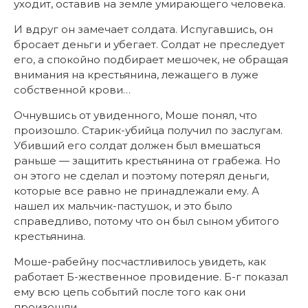
уходит, оставив на земле умирающего человека.
И вдруг он замечает солдата. Испугавшись, он
бросает деньги и убегает. Солдат не преследует
его, а спокойно подбирает мешочек, не обращая
внимания на крестьянина, лежащего в луже
собственной крови…
Очнувшись от увиденного, Моше понял, что
произошло. Старик-убийца получил по заслугам.
Убивший его солдат должен был вмешаться
раньше — защитить крестьянина от грабежа. Но
он этого не сделал и поэтому потерял деньги,
которые все равно не принадлежали ему. А
нашел их мальчик-пастушок, и это было
справедливо, потому что он был сыном убитого
крестьянина.
Моше-рабейну посчастливилось увидеть, как
работает Б-жественное провидение. Б-г показал
ему всю цепь событий после того как они
произошли.