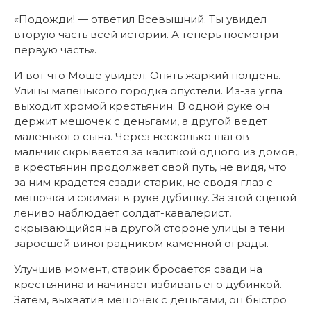
«Подожди! — ответил Всевышний. Ты увидел
вторую часть всей истории. А теперь посмотри
первую часть».
И вот что Моше увидел. Опять жаркий полдень.
Улицы маленького городка опустели. Из-за угла
выходит хромой крестьянин. В одной руке он
держит мешочек с деньгами, а другой ведет
маленького сына. Через несколько шагов
мальчик скрывается за калиткой одного из домов,
а крестьянин продолжает свой путь, не видя, что
за ним крадется сзади старик, не сводя глаз с
мешочка и сжимая в руке дубинку. За этой сценой
лениво наблюдает солдат-кавалерист,
скрывающийся на другой стороне улицы в тени
заросшей виноградником каменной ограды.
Улучшив момент, старик бросается сзади на
крестьянина и начинает избивать его дубинкой.
Затем, выхватив мешочек с деньгами, он быстро