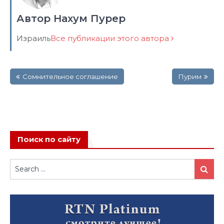
Автор Нахум Пурер
Израиль
Все публикации этого автора
Навигация
Сомнительное соглашение
Пурим
по
записям
Поиск по сайту
Search
Search
for: