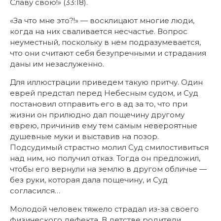
Славу свою!» (33:18).
«За что мне это?!» — восклицают многие люди,
когда на них сваливается несчастье. Вопрос
неуместный, поскольку в нем подразумевается,
что они считают себя безупречными и страдания
даны им незаслуженно.
Для иллюстрации приведем такую притчу. Один
еврей предстал перед Небесным судом, и Суд
постановил отправить его в ад за то, что при
жизни он прилюдно дал пощечину другому
еврею, причинив ему тем самым невероятные
душевные муки и выставив на позор.
Подсудимый страстно молил Суд смилостивиться
над ним, но получил отказ. Тогда он предложил,
чтобы его вернули на землю в другом обличье —
без руки, которая дала пощечину, и Суд
согласился…
Молодой человек тяжело страдал из-за своего
физического дефекта. В детстве родители