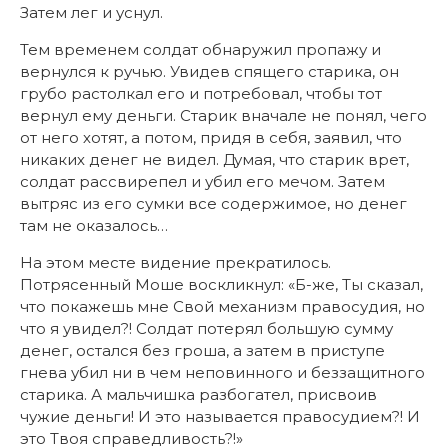
Затем лег и уснул.
Тем временем солдат обнаружил пропажу и
вернулся к ручью. Увидев спящего старика, он
грубо растолкал его и потребовал, чтобы тот
вернул ему деньги. Старик вначале не понял, чего
от него хотят, а потом, придя в себя, заявил, что
никаких денег не видел. Думая, что старик врет,
солдат рассвирепел и убил его мечом. Затем
вытряс из его сумки все содержимое, но денег
там не оказалось…
На этом месте видение прекратилось.
Потрясенный Моше воскликнул: «Б-же, Ты сказал,
что покажешь мне Свой механизм правосудия, но
что я увидел?! Солдат потерял большую сумму
денег, остался без гроша, а затем в приступе
гнева убил ни в чем неповинного и беззащитного
старика. А мальчишка разбогател, присвоив
чужие деньги! И это называется правосудием?! И
это Твоя справедливость?!»