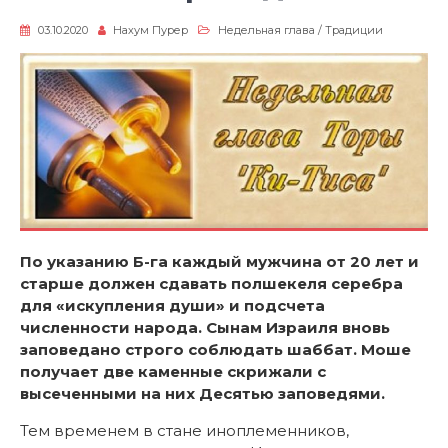
03.10.2020
Нахум Пурер
Недельная глава
/
Традиции
По указанию Б-га каждый мужчина от 20 лет и
старше должен сдавать полшекеля серебра
для «искупления души» и подсчета
численности народа.
C
ынам Израиля вновь
заповедано строго соблюдать шаббат. Моше
получает две каменные скрижали с
высеченными на них Десятью заповедями.
Тем временем в стане иноплеменников,