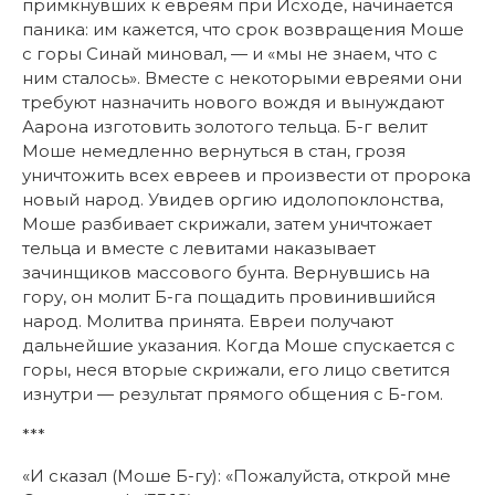
примкнувших к евреям при Исходе, начинается
паника: им кажется, что срок возвращения Моше
с горы Синай миновал, — и «мы не знаем, что с
ним сталось». Вместе с некоторыми евреями они
требуют назначить нового вождя и вынуждают
Аарона изготовить золотого тельца. Б-г велит
Моше немедленно вернуться в стан, грозя
уничтожить всех евреев и произвести от пророка
новый народ. Увидев оргию идолопоклонства,
Моше разбивает скрижали, затем уничтожает
тельца и вместе с левитами наказывает
зачинщиков массового бунта. Вернувшись на
гору, он молит Б-га пощадить провинившийся
народ. Молитва принята. Евреи получают
дальнейшие указания. Когда Моше спускается с
горы, неся вторые скрижали, его лицо светится
изнутри — результат прямого общения с Б-гом.
***
«И сказал (Моше Б-гу): «Пожалуйста, открой мне