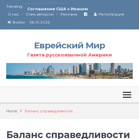
Trending :
Соглашение США с Ираном
•
•
Технология Революции в Иране
О нас
Стать автором
Реклама
Регистрация
Войти
08.10.2026
От Ирана до Ливана и Газы
Еврейский Мир
Газета русскоязычной Америки
Home
Баланс справедливости
Баланс справедливости