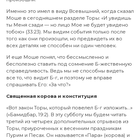
Именно это имел в виду Всевышний, когда сказал
Моше в сегодняшнем разделе Торы: «И увидишь
ты Меня сзади — но лицо Мое не будет увидено
тобою» (33:23). Мы видим события только после
того как они произошли, но предвидеть их во
всех деталях не способен ни один человек.
И еще Моше понял, что бессмысленно и
бесполезно ставить под сомнение Б-жественную
справедливость. Ведь мы не способны видеть
все то, что видит Б-г, и поэтому не вправе
спрашивать Его: «За что?»
Священная корова и конституция
«Вот закон Торы, который повелел Б-г изложить…»
(«Бамидбар, 19:2). В эту субботу мы будем читать
третий из четырех дополнительных отрывков из
Торы, приуроченных к весенним праздникам
Пурим и Песах. Он называется «Пара» (корова) и