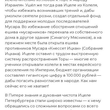
Израиля». Ушёл же тогда рав Ицеле из Колеля,
чтобы избежать возникавших трений и, дабы
умолкли сеятели розни, создал отдельный фонд
для поддержки молодых последователей
Мусара. Во избежание обострения отношений
ешива «мусарников» переехала из собственного
дома в другое здание (Синагогу Мясников), а на
прежнем месте была открыта ешива
противников Мусара «Кнессет Ицхак» (Собрание
Ицхака). Ицеле оставил с трудом выстроенную
систему распространения Торы — многие его
ученики открывали колели в местах еврейского
расселения по Империи, бюджет организации
составлял гигантскую цифру в 100.000 рублей —
дабы погасить разногласия в народе. Как нам
сейчас его не хватает!
В Питере знания и духовная чистота Ицеле
Петербургера стали широко известны — к нему
обращались со сложными вопросами со всего