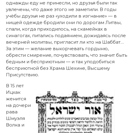
однажды еду не принесли, но друзья были так
увлечены, что даже этого не заметили. В годы
учёбы друзья не раз «уходили в изгнание» — в
нищей одежде бродили они по дорогам Литвы,
спали, когда приходилось, на скамейках в
синагогах, питались подаянием, дожидаясь после
вечерней молитвы, пригласит ли кто на Шаббат…
За этим — желание выкорчевать гордыню,
обрести смирение, почувствовать, что значит быть
бедным и бесприютным — и так уподобиться
бесприютной без Храма Шехине, Высшему
Присутствию.
В 15 лет
Ицхак
женится
на дочери
рава
Шмуэля
Волка и