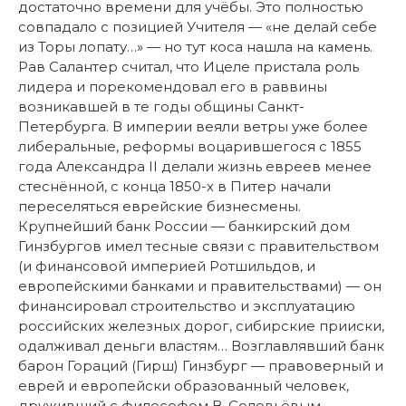
достаточно времени для учёбы. Это полностью
совпадало с позицией Учителя — «не делай себе
из Торы лопату…» — но тут коса нашла на камень.
Рав Салантер считал, что Ицеле пристала роль
лидера и порекомендовал его в раввины
возникавшей в те годы общины Санкт-
Петербурга. В империи веяли ветры уже более
либеральные, реформы воцарившегося с 1855
года Александра II делали жизнь евреев менее
стеснённой, с конца 1850-х в Питер начали
переселяться еврейские бизнесмены.
Крупнейший банк России — банкирский дом
Гинзбургов имел тесные связи с правительством
(и финансовой империей Ротшильдов, и
европейскими банками и правительствами) — он
финансировал строительство и эксплуатацию
российских железных дорог, сибирские прииски,
одалживал деньги властям… Возглавлявший банк
барон Гораций (Гирш) Гинзбург — правоверный и
еврей и европейски образованный человек,
друживший с философом В. Соловьёвым,