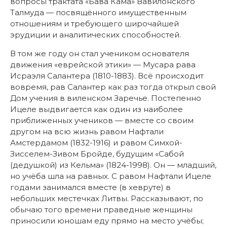
вопросы трактата «Бава Кама» Вавилонского
Талмуда — посвящённого имущественным
отношениям и требующего широчайшей
эрудиции и аналитических способностей.
В том же году он стал учеником основателя
движения «еврейской этики» — Мусара рава
Исраэля Салантера (1810-1883). Всё происходит
вовремя, рав Салантер как раз тогда открыл свой
Дом учения в виленском Заречье. Постепенно
Ицеле выдвигается как один из наиболее
приближенных учеников — вместе со своим
другом на всю жизнь равом Нафтали
Амстердамом (1832-1916) и равом Симхой-
Зисселем-Зивом Бройде, будущим «Сабой
(дедушкой) из Кельма» (1824-1998). Он — младший,
но учёба шла на равных. С равом Нафтали Ицеле
годами занимался вместе (в хевруте) в
небольших местечках Литвы. Рассказывают, по
обычаю того времени праведные женщины
приносили юношам еду прямо на место учёбы;