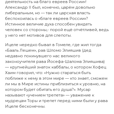
деятельность на благо евреев России»!
Александр II был, конечно, царём довольно
либеральным, но — так ли царская власть
беспокоилась о «благе евреев России»?
Истинное величие духа способен увидеть
человек со стороны,- порой ещё отчётливей, ведь
у него нет мотивов для слепоты.
Ицеле нередко бывал в Гомеле, где жил тогда
«Бааль Лешем», рав Шломо Элияшив (дед
недавно покинувшего нас великого
законоучителя рава Йосефа-Шалома Элияшива)
— крупнейший знаток каббалы, о котором Хофец
Хаим говорил, что: «Нужно стараться быть
поближе к нему в этом мире — кто знает, сможем
ли мы в Мире истины приблизиться к уровню, на
котором будет обитать его душа?». Мусар
называют «учением трепета» — уважение к
мудрецам Торы и трепет перед ними были у рава
Ицеле бесконечны.