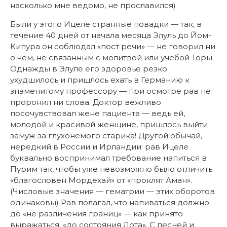
насколько мне ведомо, не прославился)
Были у этого Ицеле странные повадки — так, в
течение 40 дней от начала месяца Элуль до Йом-
Кипура он соблюдал «пост речи» — не говорил ни
о чём, не связанным с молитвой или учёбой Торы.
Однажды в Элуле его здоровье резко
ухудшилось и пришлось ехать в Германию к
знаменитому профессору — при осмотре рав не
проронил ни слова. Доктор вежливо
посочувствовал жене пациента — ведь ей,
молодой и красивой женщине, пришлось выйти
замуж за глухонемого старика! Другой обычай,
нередкий в России и Ирландии: рав Ицеле
буквально воспринимал требование напиться в
Пурим так, чтобы уже невозможно было отличить
«благословен Мордехай» от «проклят Аман».
(Числовые значения — гематрии — этих оборотов
одинаковы) Рав полагал, что напиваться должно
до «не различения границ» — как принято
выражаться, «до состояния Лота». С песней и