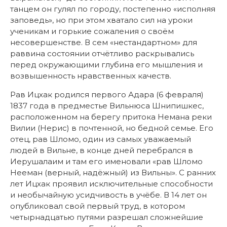
танцем он гулял по городу, постепенно «исполняя
заповедь», но при этом хватало сил на уроки
ученикам и горькие сожаления о своём
несовершенстве. В сем «нестандартном» для
раввина состоянии отчётливо раскрывались
перед окружающими глубина его мышления и
возвышенность нравственных качеств.
Рав Ицхак родился первого Адара (6 февраля)
1837 года в предместье Вильнюса Шнипишкес,
расположенном на берегу притока Немана реки
Вилии (Нерис) в почтенной, но бедной семье. Его
отец, рав Шломо, один из самых уважаемый
людей в Вильне, в конце дней перебрался в
Иерушалаим и там его именовали «рав Шломо
Нееман (верный, надёжный) из Вильны». С ранних
лет Ицхак проявил исключительные способности
и необычайную усидчивость в учёбе. В 14 лет он
опубликовал свой первый труд, в котором
четырнадцатью путями разрешал сложнейшие