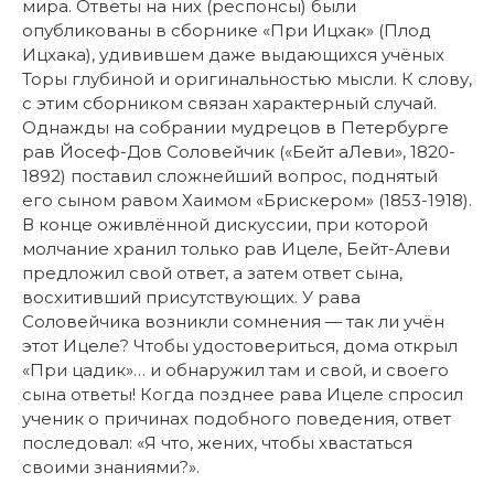
мира. Ответы на них (респонсы) были
опубликованы в сборнике «При Ицхак» (Плод
Ицхака), удивившем даже выдающихся учёных
Торы глубиной и оригинальностью мысли. К слову,
с этим сборником связан характерный случай.
Однажды на собрании мудрецов в Петербурге
рав Йосеф-Дов Соловейчик («Бейт аЛеви», 1820-
1892) поставил сложнейший вопрос, поднятый
его сыном равом Хаимом «Брискером» (1853-1918).
В конце оживлённой дискуссии, при которой
молчание хранил только рав Ицеле, Бейт-Алеви
предложил свой ответ, а затем ответ сына,
восхитивший присутствующих. У рава
Соловейчика возникли сомнения — так ли учён
этот Ицеле? Чтобы удостовериться, дома открыл
«При цадик»… и обнаружил там и свой, и своего
сына ответы! Когда позднее рава Ицеле спросил
ученик о причинах подобного поведения, ответ
последовал: «Я что, жених, чтобы хвастаться
своими знаниями?».