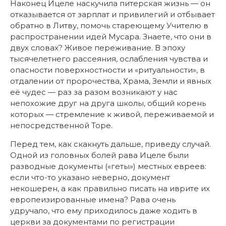
Наконец Ицеле наскучила питерская жизнь — он
отказывается от зарплат и привилегий и отбывает
обратно в Литву, помочь стареющему Учителю в
распространении идей Мусара. Знаете, что они в
двух словах? Живое переживание. В эпоху
тысячелетнего рассеяния, ослабления чувства и
опасности поверхностности и «ритуальности», в
отдалении от пророчества, Храма, Земли и явных
её чудес — раз за разом возникают у нас
непохожие друг на друга школы, общий корень
которых — стремление к живой, переживаемой и
непосредственной Торе.
Перед тем, как скакнуть дальше, приведу случай.
Одной из головных болей рава Ицеле были
разводные документы («геты») местных евреев:
если что-то указано неверно, документ
некошерен, а как правильно писать на иврите их
европеизированные имена? Рава очень
удручало, что ему приходилось даже ходить в
церкви за документами по регистрации