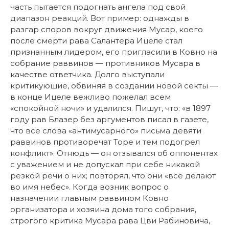
часть пытается подогнать ангела под свой
диапазон реакций. Вот пример: однажды в
разгар споров вокруг движения Мусар, коего
после смерти рава Салантера Ицеле стал
признанным лидером, его пригласили в Ковно на
собрание раввинов — противников Мусара в
качестве ответчика. Долго выступали
критикующие, обвиняя в создании новой секты —
в конце Ицеле вежливо пожелал всем
«спокойной ночи» и удалился. Пишут, что: «в 1897
году рав Блазер без аргументов писал в газете,
что все слова «антимусарного» письма девяти
раввинов противоречат Торе и тем подогрел
конфликт». Отнюдь — он отзывался об оппонентах
с уважением и не допускал при себе никакой
резкой речи о них; повторял, что они «всё делают
во имя небес». Когда возник вопрос о
назначении главным раввином Ковно
организатора и хозяина дома того собрания,
строгого критика Мусара рава Цви Рабиновича,