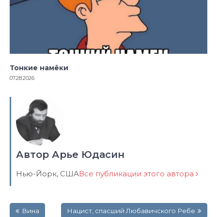
Тонкие намёки
07.28.2026
Автор Арье Юдасин
Нью-Йорк, США
Все публикации этого автора
Навигация
Вина
Нацист, спасший Любавичского Ребе
по