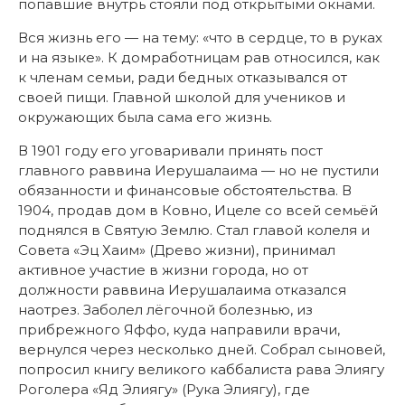
попавшие внутрь стояли под открытыми окнами.
Вся жизнь его — на тему: «что в сердце, то в руках
и на языке». К домработницам рав относился, как
к членам семьи, ради бедных отказывался от
своей пищи. Главной школой для учеников и
окружающих была сама его жизнь.
В 1901 году его уговаривали принять пост
главного раввина Иерушалаима — но не пустили
обязанности и финансовые обстоятельства. В
1904, продав дом в Ковно, Ицеле со всей семьёй
поднялся в Святую Землю. Стал главой колеля и
Совета «Эц Хаим» (Древо жизни), принимал
активное участие в жизни города, но от
должности раввина Иерушалаима отказался
наотрез. Заболел лёгочной болезнью, из
прибрежного Яффо, куда направили врачи,
вернулся через несколько дней. Собрал сыновей,
попросил книгу великого каббалиста рава Элиягу
Роголера «Яд Элиягу» (Рука Элиягу), где