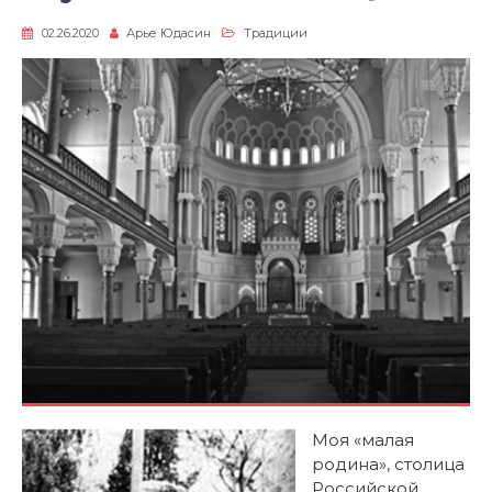
02.26.2020
Арье Юдасин
Традиции
Моя «малая
родина», столица
Российской