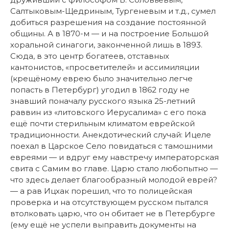
Салтыковым-Щедриным, Тургеневым и т.д., сумел
добиться разрешения на создание постоянной
общины. А в 1870-м — и на построение Большой
хоральной синагоги, законченной лишь в 1893.
Сюда, в это центр богатеев, отставных
кантонистов, «просветителей» и ассимиляции
(крещёному еврею было значительно легче
попасть в Петербург) угодил в 1862 году не
знавший поначалу русского языка 25-летний
раввин из «литовского Иерусалима» с его пока
ещё почти стерильным климатом еврейской
традиционности. Анекдотический случай: Ицеле
поехал в Царское Село повидаться с тамошними
евреями — и вдруг ему навстречу императорская
свита с Самим во главе. Царю стало любопытно —
что здесь делает благообразный молодой еврей?
— а рав Ицхак порешил, что то полицейская
проверка и на отсутствующем русском пытался
втолковать царю, что он обитает не в Петербурге
(ему ещё не успели выправить документы на