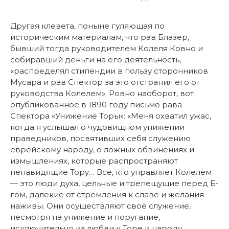
Другая клевета, поныне гуляющая по
историческим материалам, что рав Блазер,
бывший тогда руководителем Колеля Ковно и
собиравший деньги на его деятельность,
«распределял стипендии в пользу сторонников
Мусара и рав Спектор за это отстранил его от
руководства Колелем». Ровно наоборот, вот
опубликованное в 1890 году письмо рава
Спектора «Унижение Торы»: «Меня охватил ужас,
когда я услышал о чудовищном унижении
праведников, посвятивших себя служению
еврейскому народу, о ложных обвинениях и
измышлениях, которые распространяют
ненавидящие Тору… Все, кто управляет Колелем
— это люди духа, цельные и трепещущие перед Б-
гом, далёкие от стремления к славе и желания
наживы. Они осуществляют своё служение,
несмотря на унижение и поругание,
исключительно из любви к Торе и народу