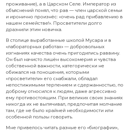
проживание), а в Царском Селе. Император из
объяснений понял, что рав — член царской семьи
и иронично произнёс: «очень рад прибавлению в
нашем семействе!». Просветители долго
дразнили этим новичка.
В столице выработанные школой Мусара и в
«лабораторных работах» — добровольных
изгнаниях качества очень пригодились раввину.
Он был начисто лишён высокомерия и чувства
собственной важности, категорически не
обижался на поношения, которыми
«просветители» его снабжали, обладал
непостижимыми терпением и сдержанностью, по
доброму относился к людям, даже агрессивно
ему противостоящим. При великих своих знаниях
никогда их не выпячивал, предпочитая молчание
там, где не было крайней необходимости или
особенной пользы говорить.
Мне привелось читать разные его «биографии»,