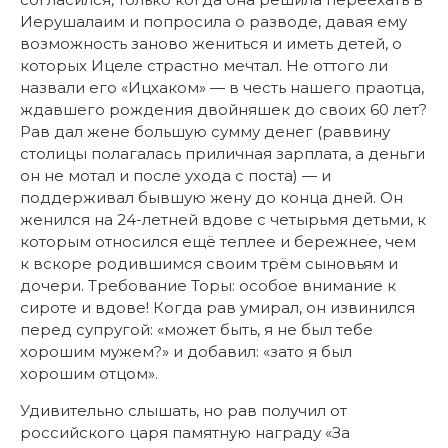
Иерушалаим и попросила о разводе, давая ему
возможность заново жениться и иметь детей, о
которых Ицеле страстно мечтал. Не оттого ли
назвали его «Ицхаком» — в честь нашего праотца,
ждавшего рождения двойняшек до своих 60 лет?
Рав дал жене большую сумму денег (раввину
столицы полагалась приличная зарплата, а деньги
он не мотал и после ухода с поста) — и
поддерживал бывшую жену до конца дней. Он
женился на 24-летней вдове с четырьмя детьми, к
которым относился ещё теплее и бережнее, чем
к вскоре родившимся своим трём сыновьям и
дочери. Требование Торы: особое внимание к
сироте и вдове! Когда рав умирал, он извинился
перед супругой: «может быть, я не был тебе
хорошим мужем?» и добавил: «зато я был
хорошим отцом».
Удивительно слышать, но рав получил от
российского царя памятную награду «За