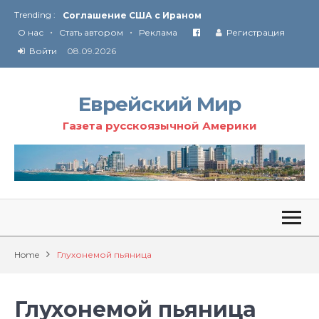
Trending :
Соглашение США с Ираном
•
•
Технология Революции в Иране
О нас
Стать автором
Реклама
Регистрация
Войти
08.09.2026
От Ирана до Ливана и Газы
Еврейский Мир
Газета русскоязычной Америки
Home
Глухонемой пьяница
Глухонемой пьяница