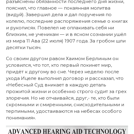
разъяснены обязанности последнего дня жизни,
пояснил, что главное — покаянная молитва
(видуй). Завершил дела и дал поручения по
колелю, последние распоряжения семье о книгах
и рукописях. Повелел не оплакивать себя ни
близким, не ученикам — и в ясном сознании ушёл
из мира 11 Ава (22 июля) 1907 года. За гробом шли
десятки тысяч.
Со своим другом равом Хаимом Берлиным он
условился, что тот, кто первый покинет мир,
придёт к другому во сне. Через неделю после
ухода Ицеле выполнил договор и рассказал, что
«Небесный Суд вникает в каждую деталь
прожитой жизни и особенно строго судит за грех
злоречия. Но не отчаивайся, друг,- те, кто были
скромными и смиренными, снисходительными и
терпимыми, удостаиваются на небесах особого
понимания».