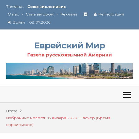
Союз кислоликих
Trending :
•
•
Соглашение США с Ираном
О нас
Стать автором
Реклама
Регистрация
Технология Революции в Иране
Войти
08.07.2026
От Ирана до Ливана и Газы
Еврейский Мир
Газета русскоязычной Америки
Home
Избранные новости. 8 января 2020 — вечер (Время
израильское)