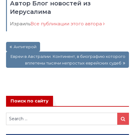
Автор Блог новостей из
Иерусалима
Израиль
Все публикации этого автора
Навигация
Антигерой
по
записям
Евреи в Австралии. Континент, в биографию которого
вплетены тысячи непростых еврейских судеб
Поиск по сайту
Search
Search
for: