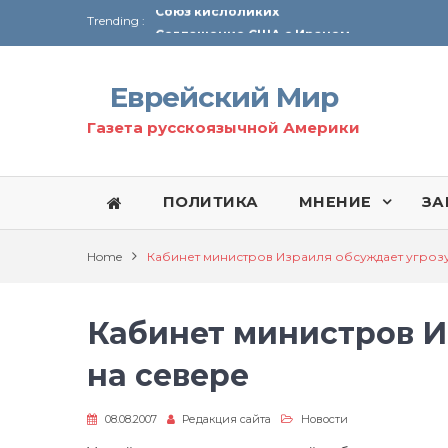
Trending :
Соглашение США с Ираном
Технология Революции в Иране
Еврейский Мир
От Ирана до Ливана и Газы
Газета русскоязычной Америки
ПОЛИТИКА
МНЕНИЕ
ЗА
Home
Кабинет министров Израиля обсуждает угрозу
Кабинет министров И
на севере
08.08.2007
Редакция сайта
Новости