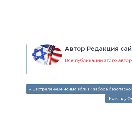
Автор Редакция сай
Все публикации этого авто
Навигация
Застреленные ночью вблизи забора безопаснос
по
записям
Команду Ол