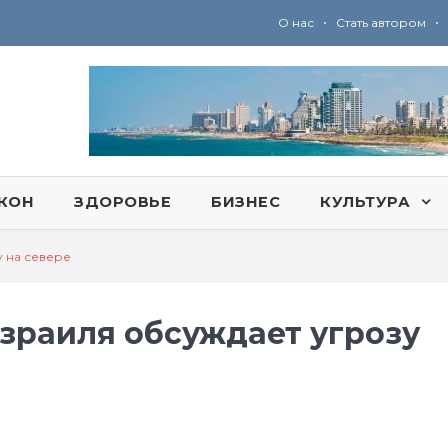
•
•
О нас
Стать автором
Ю
ридические услуги адвокатской коллегии «Эли Гервиц»: полное сопровождение на всех этапах
КОН
ЗДОРОВЬЕ
БИЗНЕС
КУЛЬТУРА
 на севере
зраиля обсуждает угрозу