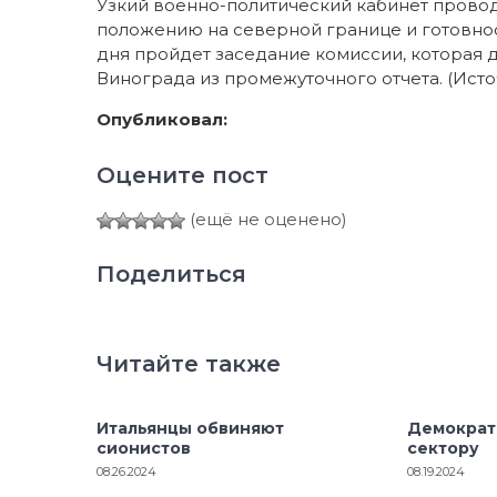
Узкий военно-политический кабинет прово
положению на северной границе и готовнос
дня пройдет заседание комиссии, которая
Винограда из промежуточного отчета. (Исто
Опубликовал:
Оцените пост
(ещё не оценено)
Поделиться
Читайте также
Итальянцы обвиняют
Демократ
сионистов
сектору
08.26.2024
08.19.2024