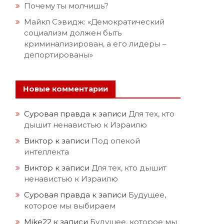
Почему ты молчишь?
Майкл Сэвидж: «Демократический
социализм должен быть
криминализирован, а его лидеры –
депортированы»
Новые комментарии
Суровая правда
к записи
Для тех, кто
дышит ненавистью к Израилю
Виктор
к записи
Под опекой
интеллекта
Виктор
к записи
Для тех, кто дышит
ненавистью к Израилю
Суровая правда
к записи
Будущее,
которое мы выбираем
Mike22
к записи
Будущее, которое мы