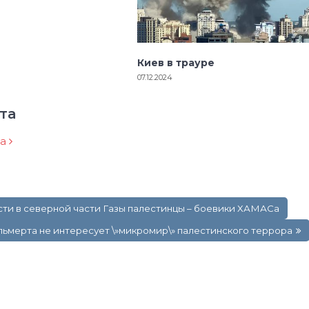
Киев в трауре
07.12.2024
та
ра
ти в северной части Газы палестинцы – боевики ХАМАСа
ьмерта не интересует \»микромир\» палестинского террора