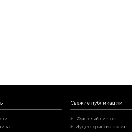
лы
Свежие публикации
сти
Фиговый листок
тика
Иудео-христианская