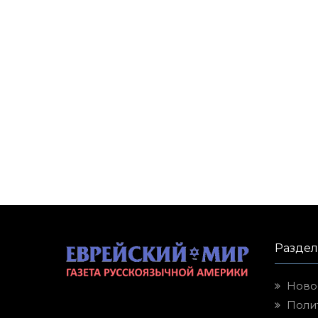
Разде
Ново
Поли