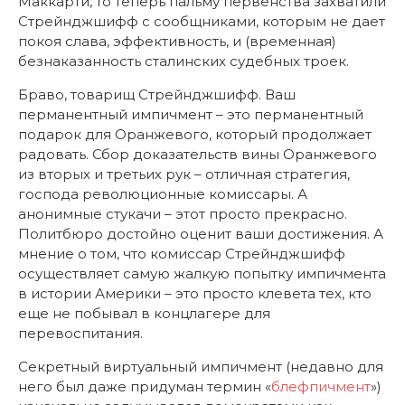
Маккарти, то теперь пальму первенства захватили
Стрейнджшифф с сообщниками, которым не дает
покоя слава, эффективность, и (временная)
безнаказанность сталинских судебных троек.
Браво, товарищ Стрейнджшифф. Ваш
перманентный импичмент – это перманентный
подарок для Оранжевого, который продолжает
радовать. Сбор доказательств вины Оранжевого
из вторых и третьих рук – отличная стратегия,
господа революционные комиссары. А
анонимные стукачи – этот просто прекрасно.
Политбюро достойно оценит ваши достижения. А
мнение о том, что комиссар Стрейнджшифф
осуществляет самую жалкую попытку импичмента
в истории Америки – это просто клевета тех, кто
еще не побывал в концлагере для
перевоспитания.
Секретный виртуальный импичмент (недавно для
него был даже придуман термин «
блефпичмент
»)