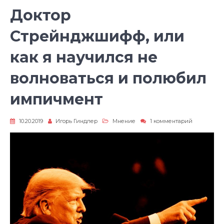
Доктор
Стрейнджшифф, или
как я научился не
волноваться и полюбил
импичмент
к
10.20.2019
Игорь Гиндлер
Мнение
1 комментарий
записи
Доктор
Стрейндж
или
как
я
научился
не
волноватьс
и
полюбил
импичмен