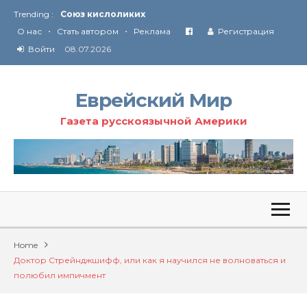
Trending :
Соглашение США с Ираном
•
•
Технология Революции в Иране
О нас
Стать автором
Реклама
Регистрация
Войти
08.07.2026
От Ирана до Ливана и Газы
Еврейский Мир
Газета русскоязычной Америки
Home
Доктор Стрейнджшифф, или как я научился не волноваться и
полюбил импичмент