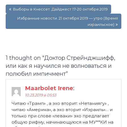
Навигация
Выборы в Кнессет. Дайджест 17-20 октября 2019
по
записям
Избранные новости. 21 октября 2019 — утро (Время
израильское)
1 thought on “
Доктор Стрейнджшифф,
или как я научился не волноваться и
полюбил импичмент
”
Maarbolet Irene
:
10.23.2019 в 05:53
Читаю «Трамп» , а эхо вторит: «Нетаниягу» ,
читаю «Америка», а эхо вторит «Израиль»… и
только при слове «леваки» эхо предлагает
общую рифму, начинающуюся на МУ**КИ на