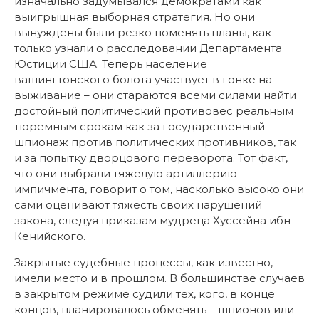
изначально задумывался демократами как
выигрышная выборная стратегия. Но они
вынуждены были резко поменять планы, как
только узнали о расследовании Департамента
Юстиции США. Теперь население
вашингтонского болота участвует в гонке на
выживание – они стараются всеми силами найти
достойный политический противовес реальным
тюремным срокам как за государственный
шпионаж против политических противников, так
и за попытку дворцового переворота. Тот факт,
что они выбрали тяжелую артиллерию
импичмента, говорит о том, насколько высоко они
сами оценивают тяжесть своих нарушений
закона, следуя приказам мудреца Хуссейна ибн-
Кенийского.
Закрытые судебные процессы, как известно,
имели место и в прошлом. В большинстве случаев
в закрытом режиме судили тех, кого, в конце
концов, планировалось обменять – шпионов или