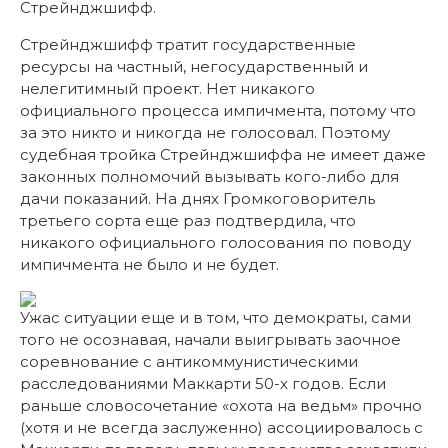
Стрейнджшифф.
Стрейнджшифф тратит государственные
ресурсы на частный, негосударственный и
нелегитимный проект. Нет никакого
официального процесса импичмента, потому что
за это никто и никогда не голосовал. Поэтому
судебная тройка Стрейнджшиффа не имеет даже
законных полномочий вызывать кого-либо для
дачи показаний. На днях Громкоговоритель
третьего сорта еще раз подтвердила, что
никакого официального голосования по поводу
импичмента не было и не будет.
Ужас ситуации еще и в том, что демократы, сами
того не осознавая, начали выигрывать заочное
соревнование с антикоммунистическими
расследованиями Маккарти 50-х годов. Если
раньше словосочетание «охота на ведьм» прочно
(хотя и не всегда заслуженно) ассоциировалось с