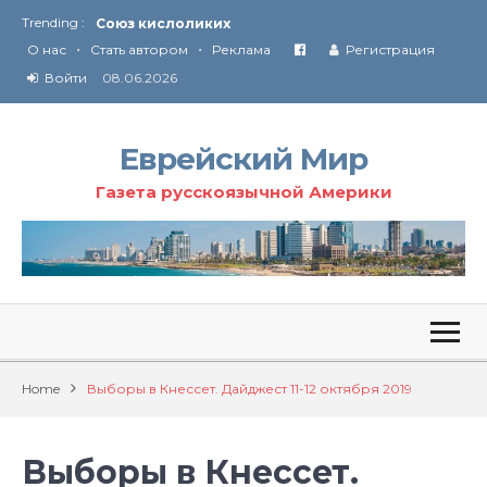
Trending :
Союз кислоликих
•
•
Соглашение США с Ираном
О нас
Стать автором
Реклама
Регистрация
Технология Революции в Иране
Войти
08.06.2026
От Ирана до Ливана и Газы
Еврейский Мир
Газета русскоязычной Америки
Home
Выборы в Кнессет. Дайджест 11-12 октября 2019
Выборы в Кнессет.