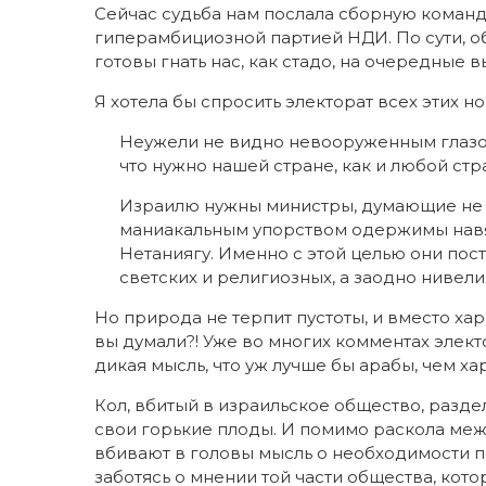
Сейчас судьба нам послала сборную команду
гиперамбициозной партией НДИ. По сути, о
готовы гнать нас, как стадо, на очередные
Я хотела бы спросить электорат всех этих н
Неужели не видно невооруженным глазом
что нужно нашей стране, как и любой ст
Израилю нужны министры, думающие не о с
маниакальным упорством одержимы навяз
Нетаниягу. Именно с этой целью они пос
светских и религиозных, а заодно нивел
Но природа не терпит пустоты, и вместо хар
вы думали?! Уже во многих комментах элект
дикая мысль, что уж лучше бы арабы, чем х
Кол, вбитый в израильское общество, разде
свои горькие плоды. И помимо раскола ме
вбивают в головы мысль о необходимости п
заботясь о мнении той части общества, ко