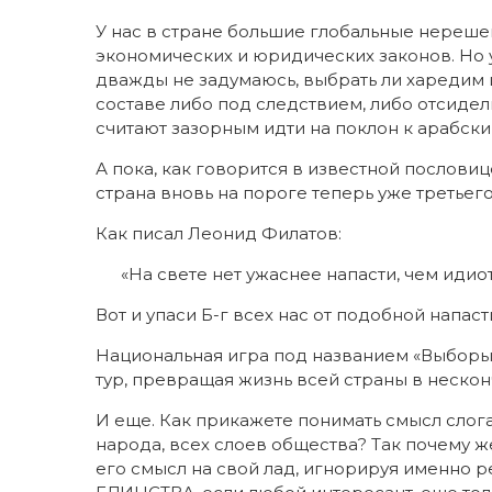
У нас в стране большие глобальные нереш
экономических и юридических законов. Но у
дважды не задумаюсь, выбрать ли харедим и
составе либо под следствием, либо отсидели
считают зазорным идти на поклон к арабски
А пока, как говорится в известной пословице
страна вновь на пороге теперь уже третьег
Как писал Леонид Филатов:
«На свете нет ужаснее напасти, чем идио
Вот и упаси Б-г всех нас от подобной напаст
Национальная игра под названием «Выборы»
тур, превращая жизнь всей страны в неско
И еще. Как прикажете понимать смысл слог
народа, всех слоев общества? Так почему ж
его смысл на свой лад, игнорируя именно 