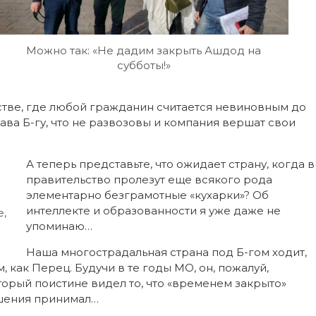
Можно так: «Не дадим закрыть Ашдод на
субботы!»
стве, где любой гражданин считается невиновным до
слава Б-гу, что не развозовы и компания вершат свои
А теперь представьте, что ожидает страну, когда в
правительство пролезут еще всякого рода
элементарно безграмотные «кухарки»? Об
интеллекте и образованности я уже даже не
е,
упоминаю…
Наша многострадальная страна под Б-гом ходит,
 как Перец. Будучи в те годы МО, он, пожалуй,
орый поистине видел то, что «временем закрыто»
ешения принимал…