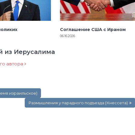
лоликих
Соглашение США с Ираном
06.16.2026
й из Иерусалима
ого автора
ремя израильское)
Размышления у парадного подъезда (Кнессета)