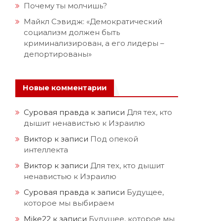
Почему ты молчишь?
Майкл Сэвидж: «Демократический
социализм должен быть
криминализирован, а его лидеры –
депортированы»
Новые комментарии
Суровая правда
к записи
Для тех, кто
дышит ненавистью к Израилю
Виктор
к записи
Под опекой
интеллекта
Виктор
к записи
Для тех, кто дышит
ненавистью к Израилю
Суровая правда
к записи
Будущее,
которое мы выбираем
Mike22
к записи
Будущее, которое мы