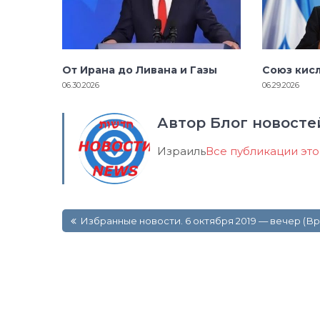
От Ирана до Ливана и Газы
Союз кис
06.30.2026
06.29.2026
Автор Блог новосте
Израиль
Все публикации эт
Навигация
Избранные новости. 6 октября 2019 — вечер (В
по
записям