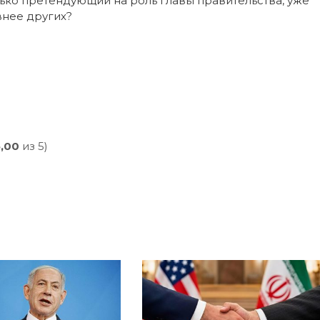
ько претендующий на роль главы правительства, уже
внее других?
5,00
из 5)