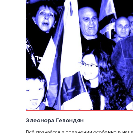
Элеонора Гевондян
Всё познаётся в сравнении особенно в наш