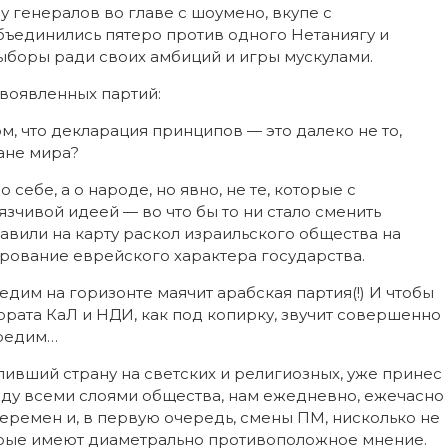
 генералов во главе с шоумено, вкупе с
бъединились пятеро против одного Нетаниягу и
 выборы ради своих амбиций и игры мускулами.
овоявленных партий:
, что декларация принципов — это далеко не то,
ране мира?
ебе, а о народе, но явно, не те, которые с
чивой идеей — во что бы то ни стало сменить
тавили на карту раскол израильского общества на
ирование еврейского характера государства.
едим на горизонте маячит арабская партия(!) И чтобы
ората КаЛ и НДИ, как под копирку, звучит совершенно
аредим…
ливший страну на светских и религиозных, уже принес
жду всеми слоями общества, нам ежедневно, ежечасно
еремен и, в первую очередь, смены ПМ, нисколько не
торые имеют диаметрально противоположное мнение.