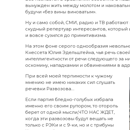
вынужден жить между молотом и наковально
будучи «без вины виноватым».
Ну и само собой, СМИ, радио и ТВ работают
скудный репертуар интересантов, который и
и вовсе сузился до примитивизма.
На этом фоне серого однообразия невольно
Кнессета Юлия Эдельштейна, чья речь свое
интеллигентности от речи следующего за 
оскомину, нападкамии и обвинениями в ад
При всей моей терпимости к чужому
мнению не имею никаких сил слушать
речевки Развозова…
Если партия бледно-голубых избрала
именно его своим рупором, то оторопь
берет от одной мысли,ЧТО НАС ЖДЕТ,
когда эти развозовы будут вещать не
только с РЭКи и с 9-ки, но и с трибуны