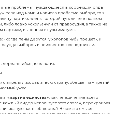
енные проблемы, нуждающиеся в коррекции ряда
ж если над нами и нависла проблема выбора, то я
ли ту партию, члены которой чуть ли не в полном
, либо ловко ускользнули от правосудия, а также не
м партиям, выполняя их ультиматумы.
: «когда паны дерутся, у холопов чубы трещат», и
о раунда выборов и неизвестно, последних ли.
т, дорвавшийся до власти».
и.
 с апреля лихорадит всю страну, обещая нам третий
нчаемый ужас.
ана,
«партия единства»
, как не единение всего
е каждый лидер использует этот слоган, перекраивая
религиозную часть общества? В чем же смысл