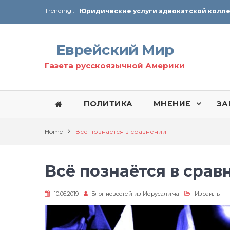
Trending :
От Ирана до Ливана и Газы
Еврейский Мир
Газета русскоязычной Америки
ПОЛИТИКА
МНЕНИЕ
ЗА
Home
Всё познаётся в сравнении
Всё познаётся в срав
10.06.2019
Блог новостей из Иерусалима
Израиль