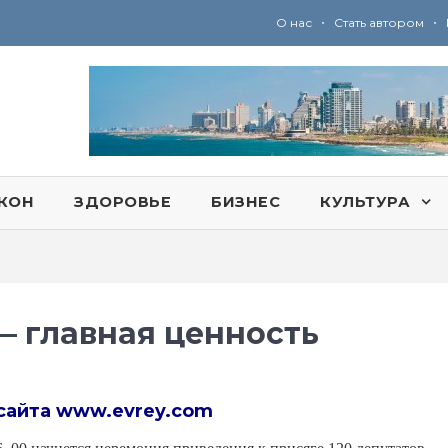
•
•
О нас
Стать автором
Ю
ридические услуги адвокатской коллегии «Эли Гервиц»: полное сопровождение на всех этапах
КОН
ЗДОРОВЬЕ
БИЗНЕС
КУЛЬТУРА
— главная ценность
сайта
www.evrey.com