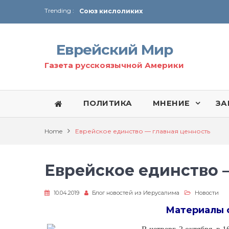
Trending :
Союз кислоликих
Соглашение США с Ираном
Технология Революции в Иране
Еврейский Мир
От Ирана до Ливана и Газы
Газета русскоязычной Америки
ПОЛИТИКА
МНЕНИЕ
ЗА
Home
Еврейское единство — главная ценность
Еврейское единство 
10.04.2019
Блог новостей из Иерусалима
Новости
Материалы 