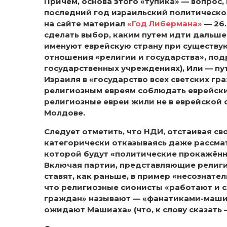
Причем, основа этого «тупика» — вопрос
последний год израильский политической
на сайте материал
«Год Либермана»
— 26.
сделать выбор, каким путем идти дальше
именуют еврейскую страну при существую
отношения «религии и государства», п
государственных учреждениях), Или — пу
Израиля в «государство всех светских г
религиозным евреям соблюдать еврейские
религиозные евреи жили не в еврейской ст
Молдове.
Следует отметить, что НДИ, отстаивая с
категорически отказываясь даже рассмат
которой будут «политические прокажённы
Включая партии, представляющие религи
ставят, как раньше, в пример «несознат
что религиозные сионисты «работают и с
граждан» называют — «фанатиками-машихи
ожидают Машиаха» (что, к слову сказать 