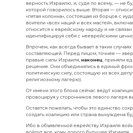
верность Израилю, и, судя по всему, — не 
которой говорилось выше. Вторая — относи
«пятая колонна», состоящая из борцов с иу
воители «всех наций и всех мастей», включа
относится к еврейскому народу и не связан
идентифицируя себя с нееврейскими ценно
Впрочем, как всегда бывает в таких случая
составляющей. Перед лицом, точнее — зве
правые силы Израиля,
наконец
, приняли е
решение. Они объединились в единый фронт
политическую силу, состоящую из всех депу
религиозному лагерю).
От имени этого блока сейчас ведут коалиц
провоцируя у сторонников левого лагеря в
Остается пожелать, чтобы это единство сохр
создать коалицию или страна вынуждена бу
Ибо в объявленной еврейству Израиля вой
войдут все, кому дорого будущее Израиля