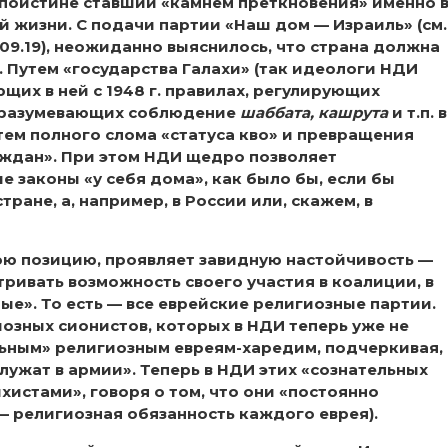
, поистине ставший «камнем преткновения» именно 
 жизни. С подачи партии «Наш дом — Израиль» (см.
09.19), неожиданно выяснилось, что страна должна
. Путем «государства Галахи» (так идеологи НДИ
щих в ней с 1948 г. правилах, регулирующих
одразумевающих соблюдение
шаббата, кашрута
и т.п. в
тем полного слома «статуса кво» и превращения
раждан». При этом НДИ щедро позволяет
 законы «у себя дома», как было бы, если бы
ране, а, например, в России или, скажем, в
вою позицию, проявляет завидную настойчивость —
ривать возможность своего участия в коалиции, в
е». То есть — все еврейские религиозные партии.
озных сионистов, которых в НДИ теперь уже не
ельным» религиозным евреям-харедим, подчеркивая,
лужат в армии». Теперь в НДИ этих «сознательных
стами», говоря о том, что они «постоянно
— религиозная обязанность каждого еврея).