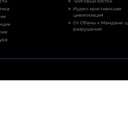
сти
Фиговый листок
тика
Иудео-христианская
цивилизация
ие
От Обамы к Мамдани: ц
иции
разрушения
рия
ура