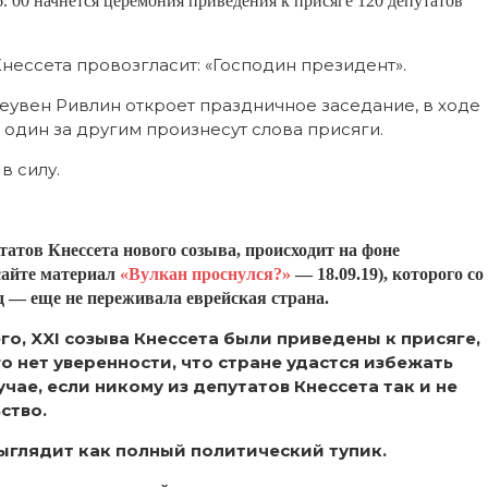
16. 00 начнется церемония приведения к присяге 120 депутатов
Кнессета провозгласит: «Господин президент».
Реувен Ривлин откроет праздничное заседание, в ходе
 один за другим произнесут слова присяги.
в силу.
татов Кнессета нового созыва, происходит на фоне
 сайте материал
«Вулкан проснулся?»
— 18.09.19), которого со
ад — еще не переживала еврейская страна.
о, XXI созыва Кнессета были приведены к присяге,
го нет уверенности, что стране удастся избежать
чае, если никому из депутатов Кнессета так и не
ство.
ыглядит как полный политический тупик.