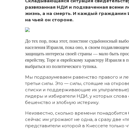
Складывающаяся ситуация свидетельствуе
развязанная НДИ и подхваченная всеми ле
жизнь, а на смерть. И каждый гражданин
на чьей он стороне.
До тех пор, пока этот, поистине судьбоносный выб
населения Израиля, пока оно, в своем подавляющем 
защищать интересы своей страны — мало быть прос
еврейству, Торе и еврейскому характеру Израиля в
выбраться из политического тупика.
Мы подразумеваем равенство правого и ле
третьи силы. Это — силы, стоящие на откро
списки и поддерживающие их ультралевые). 
лидеры и избиратели НДИ, у которых слова «
бешенство и злобную истерику.
Неизвестно, сколько времени понадобится б
сейчас им угрожают не одна, а сразу две «п
представители которой в Кнессете только что