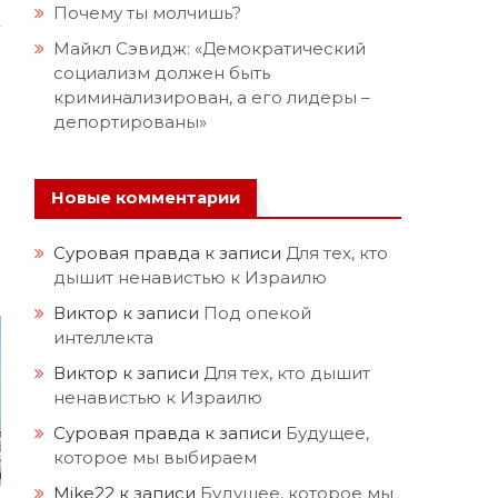
Почему ты молчишь?
Майкл Сэвидж: «Демократический
социализм должен быть
криминализирован, а его лидеры –
депортированы»
Новые комментарии
Суровая правда
к записи
Для тех, кто
дышит ненавистью к Израилю
Виктор
к записи
Под опекой
интеллекта
Виктор
к записи
Для тех, кто дышит
ненавистью к Израилю
Суровая правда
к записи
Будущее,
которое мы выбираем
Mike22
к записи
Будущее, которое мы