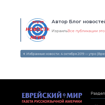
Автор Блог новосте
Израиль
Все публикации эт
Навигация
Избранные новости. 4 октября 2019 — утро (Вр
по
записям
Разде