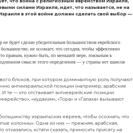
т, что война с религиозным еврейством Израиля,
выми силами Израиля, идет, что называется, не на
 Израиля в этой войне должен сделать свой выбор —
ор не будет сделан убедительным большинством еврейского
большинстве, не осознает, что сегодня, чтобы эффективно
то правым, нужно быть, по меньшей мере, лояльным к
 подлинном смысле этого определения — у страны нет шансов
вого блоков, при котором доминантную роль получают
венно антиизраильской позиции (например, арабские
И те — кто отстаивает антиеврейские позиции:
еврейство», «иудаизм», «Тора» и «Галаха» вызывают
ольшинству израильских евреев, чтобы осознать, что
ятые колонны». Одна из них — прежняя, арабская,
 отказались, кстати сказать, приносить присягу на