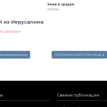
Киев в трауре
07.12.2024
й из Иерусалима
ого автора
емя израильское)
ПОЭТИЧЕСКАЯ СТРАНИЦА
лы
Свежие публикации