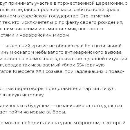
будут принимать участие в торжественной церемонии, о
тельно недавно проявившаяся себя во всей красе
даизмом в еврейском государстве. Это, отметим —
я тех, кто, исключительно по факту своего рождения,
 с ним никакими иными «нитями», полностью
стями и нееврейским миром.
х — нынешний кризис не обошелся и без позитивной
риным оскалом небывалого антиеврейского вызова
динственно возможное, адекватное в данной ситуации
, создав так называемый «блок-55» (единую
татов Кнессета XXII созыва, принадлежащих к право-
ионные переговоры представители партии Ликуд,
изгливую истерику.
анилось и в будущем — независимо от того, удастся
дет пойти на новые выборы.
не можно победить лишь единым фронтом, в который
…