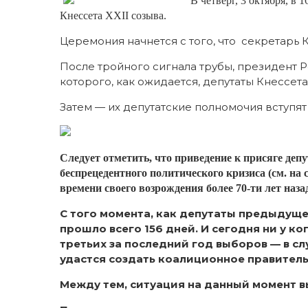
В четверг, 3 октября, в 
Кнессета XXII созыва.
Церемония начнется с того, что секретарь 
После тройного сигнала трубы, президент 
которого, как ожидается, депутаты Кнессета
Затем — их депутатские полномочия вступят 
Следует отметить, что приведение к присяге депу
беспрецедентного политического кризиса (см. на
времени своего возрождения более 70-ти лет наз
С того момента, как депутаты предыдущег
прошло всего 156 дней. И сегодня ни у ко
третьих за последний год выборов — в слу
удастся создать коалиционное правитель
Между тем, ситуация на данный момент в