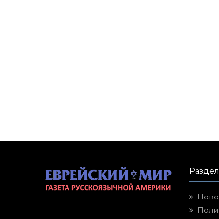
Разде
Ново
Поли