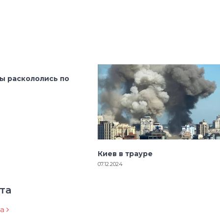
ы раскололись по
Киев в трауре
07.12.2024
та
ра