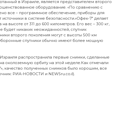
ботанный в Израиле, является представителем второго
вершенствованное оборудование. «По сравнению с
ено все – программное обеспечение, приборы для
т источники в системе безопасности.»Офек-7″ делает
на высоте от 311 до 600 километров. Его вес – 300 кг,
и не будет никаких неожиданностей, спутник
тники второго поколения могут с высоты 500 км
. Оборонные спутники обычно имеют более мощную
 Израиля распространила первые снимки, сделанные
а околоземную орбиту на этой неделе.Как отмечали
, качество полученных снимков было хорошим, все
чник: РИА-НОВОСТИ и NEWSru.co.il).