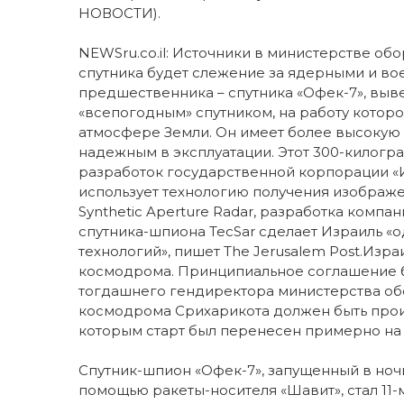
НОВОСТИ).
NEWSru.co.il: Источники в министерстве об
спутника будет слежение за ядерными и во
предшественника – спутника «Офек-7», выве
«всепогодным» спутником, на работу котор
атмосфере Земли. Он имеет более высокую
надежным в эксплуатации. Этот 300-килогр
разработок государственной корпорации «И
использует технологию получения изображе
Synthetic Aperture Radar, разработка компа
спутника-шпиона TecSar сделает Израиль «
технологий», пишет The Jerusalem Post.Изр
космодрома. Принципиальное соглашение бы
тогдашнего гендиректора министерства обо
космодрома Срихарикота должен быть произ
которым старт был перенесен примерно на 
Спутник-шпион «Офек-7», запущенный в ночь
помощью ракеты-носителя «Шавит», стал 11