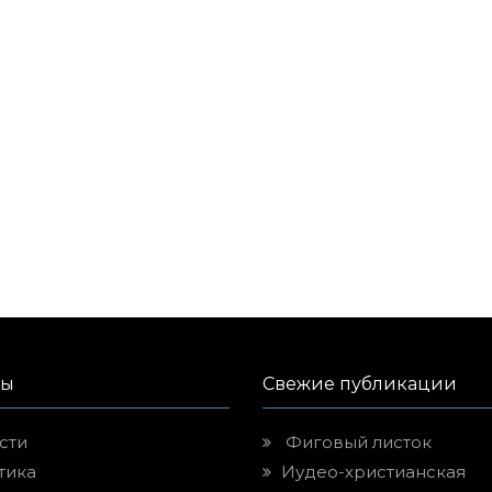
лы
Свежие публикации
сти
Фиговый листок
тика
Иудео-христианская