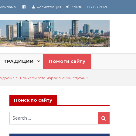
Реклама
Регистрация
Войти
08.08.2026
ТРАДИЦИИ
Помоги сайту
модрома в Шрихарикоте израильский спутник.
Поиск по сайту
Search
Search
for: