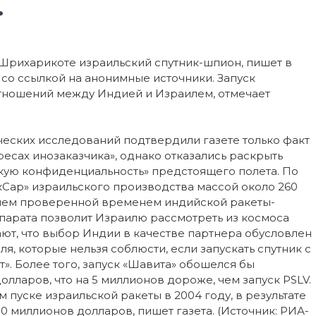
.
 Шрихарикоте израильский спутник-шпион, пишет в
 со ссылкой на анонимные источники. Запуск
отношений между Индией и Израилем, отмечает
еских исследований подтвердили газете только факт
есах инозаказчика», однако отказались раскрыть
кую конфиденциальность» предстоящего полета. По
кСар» израильского производства массой около 260
нием проверенной временем индийской ракеты-
парата позволит Израилю рассмотреть из космоса
ают, что выбор Индии в качестве партнера обусловлен
 которые нельзя соблюсти, если запускать спутник с
. Более того, запуск «Шавита» обошелся бы
олларов, что на 5 миллионов дороже, чем запуск PSLV.
пуске израильской ракеты в 2004 году, в результате
0 миллионов долларов, пишет газета. (Источник: РИА-