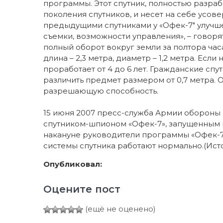
программы. Этот спутник, полностью разра
поколения спутников, и несет на себе усо
предыдущими спутниками у «Офек-7″ улучш
съемки, возможности управления», – говоря
полный оборот вокруг земли за полтора часа 
длина – 2,3 метра, диаметр – 1,2 метра. Есл
проработает от 4 до 6 лет. Гражданские спу
различить предмет размером от 0,7 метра
разрешающую способность.
15 июня 2007 пресс-служба Армии обороны
спутником-шпионом «Офек-7», запущенным н
накануне руководители программы «Офек-7»
системы спутника работают нормально.(Исто
Опубликовал:
Оцените пост
(ещё не оценено)