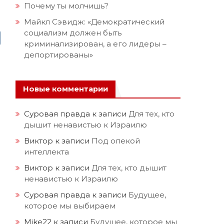
Почему ты молчишь?
Майкл Сэвидж: «Демократический
социализм должен быть
криминализирован, а его лидеры –
депортированы»
Новые комментарии
Суровая правда
к записи
Для тех, кто
дышит ненавистью к Израилю
Виктор
к записи
Под опекой
интеллекта
Виктор
к записи
Для тех, кто дышит
ненавистью к Израилю
Суровая правда
к записи
Будущее,
которое мы выбираем
Mike22
к записи
Будущее, которое мы