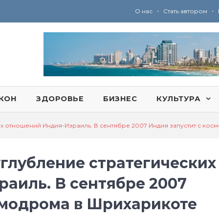
•
•
О нас
Стать автором
Ю
ридические услуги адвокатской коллегии «Эли Гервиц»: полное сопровождение на всех этапах
КОН
ЗДОРОВЬЕ
БИЗНЕС
КУЛЬТУРА
их отношений Индия-Израиль. В сентябре 2007 Индия запустит с кос
углубление стратегических
аиль. В сентябре 2007
смодрома в Шрихарикоте