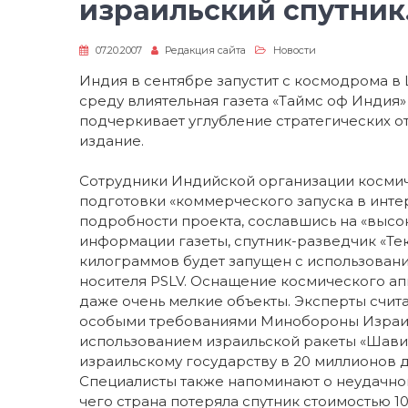
израильский спутник
07.20.2007
Редакция сайта
Новости
Индия в сентябре запустит с космодрома в
среду влиятельная газета «Таймс оф Индия»
подчеркивает углубление стратегических 
издание.
Сотрудники Индийской организации космич
подготовки «коммерческого запуска в интер
подробности проекта, сославшись на «высо
информации газеты, спутник-разведчик «Те
килограммов будет запущен с использова
носителя PSLV. Оснащение космического ап
даже очень мелкие объекты. Эксперты счит
особыми требованиями Минобороны Израиля,
использованием израильской ракеты «Шавит»
израильскому государству в 20 миллионов д
Специалисты также напоминают о неудачном 
чего страна потеряла спутник стоимостью 10