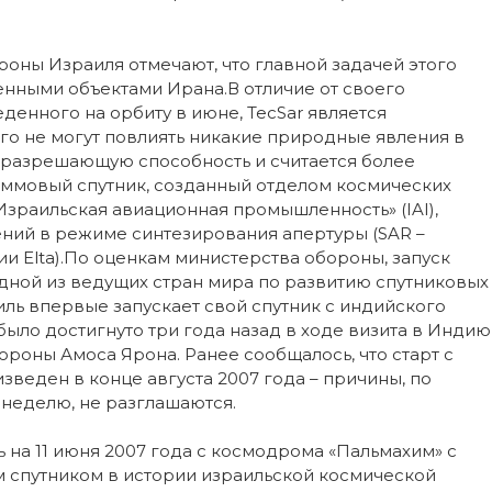
ороны Израиля отмечают, что главной задачей этого
енными объектами Ирана.В отличие от своего
денного на орбиту в июне, TecSar является
ого не могут повлиять никакие природные явления в
 разрешающую способность и считается более
аммовый спутник, созданный отделом космических
зраильская авиационная промышленность» (IAI),
ний в режиме синтезирования апертуры (SAR –
нии Elta).По оценкам министерства обороны, запуск
одной из ведущих стран мира по развитию спутниковых
аиль впервые запускает свой спутник с индийского
ло достигнуто три года назад в ходе визита в Индию
роны Амоса Ярона. Ранее сообщалось, что старт с
веден в конце августа 2007 года – причины, по
неделю, не разглашаются.
 на 11 июня 2007 года с космодрома «Пальмахим» с
-м спутником в истории израильской космической