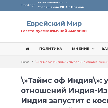
Trending :
Соглашение США с Ираном
Технология Революции в Иране
Еврейский Мир
От Ирана до Ливана и Газы
Газета русскоязычной Америки
ПОЛИТИКА
МНЕНИЕ
ЗА
Home
\»Таймс оф Индия\»: углубление стратегическ
\»Таймс оф Индия\»: 
отношений Индия-Изр
Индия запустит с ко