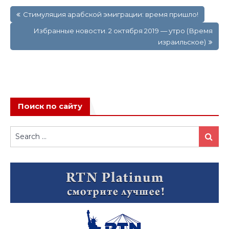
Навигация
Стимуляция арабской эмиграции: время пришло!
по
записям
Избранные новости. 2 октября 2019 — утро (Время
израильское)
Поиск по сайту
Search
Search
for: