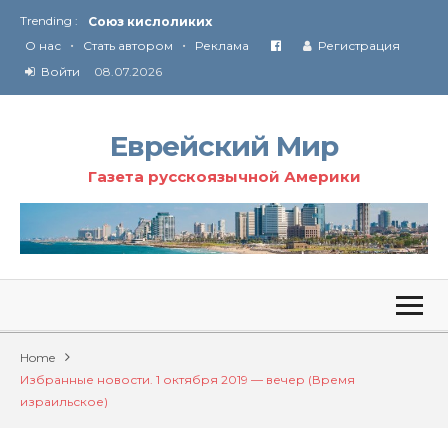
Союз кислоликих
Trending :
Соглашение США с Ираном
•
•
О нас
Стать автором
Реклама
Регистрация
Технология Революции в Иране
Войти
08.07.2026
От Ирана до Ливана и Газы
Еврейский Мир
Газета русскоязычной Америки
Home
Избранные новости. 1 октября 2019 — вечер (Время
израильское)