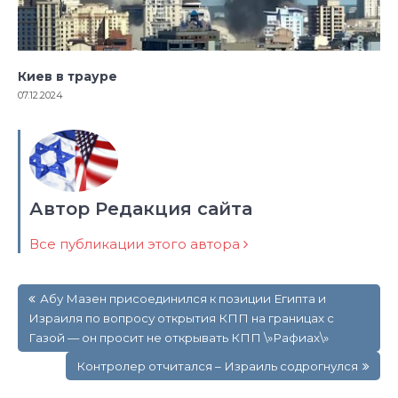
Киев в трауре
07.12.2024
Автор Редакция сайта
Все публикации этого автора
Навигация
Абу Мазен присоединился к позиции Египта и
по
Израиля по вопросу открытия КПП на границах с
записям
Газой — он просит не открывать КПП \»Рафиах\»
Контролер отчитался – Израиль содрогнулся