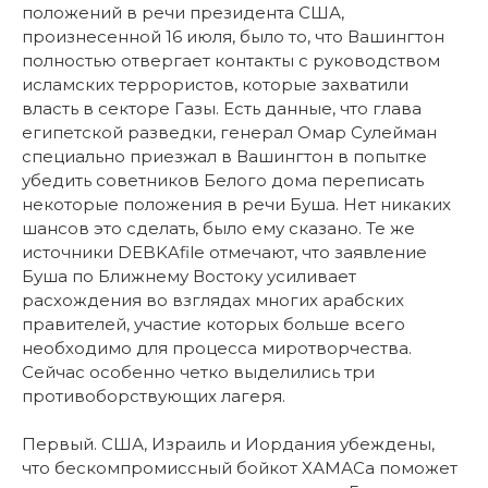
положений в речи президента США,
произнесенной 16 июля, было то, что Вашингтон
полностью отвергает контакты с руководством
исламских террористов, которые захватили
власть в секторе Газы. Есть данные, что глава
египетской разведки, генерал Омар Сулейман
специально приезжал в Вашингтон в попытке
убедить советников Белого дома переписать
некоторые положения в речи Буша. Нет никаких
шансов это сделать, было ему сказано. Те же
источники DEBKAfile отмечают, что заявление
Буша по Ближнему Востоку усиливает
расхождения во взглядах многих арабских
правителей, участие которых больше всего
необходимо для процесса миротворчества.
Сейчас особенно четко выделились три
противоборствующих лагеря.
Первый. США, Израиль и Иордания убеждены,
что бескомпромиссный бойкот ХАМАСа поможет