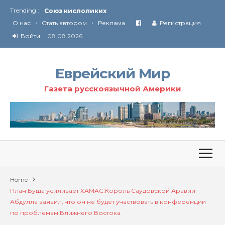
Союз кислоликих
Trending :
Соглашение США с Ираном
•
•
О нас
Стать автором
Реклама
Регистрация
Технология Революции в Иране
Войти
08.08.2026
От Ирана до Ливана и Газы
Еврейский Мир
Газета русскоязычной Америки
Home
План Буша усиливает ХАМАС.Король Саудовской Аравии
Абдулла заявил, что он не будет участвовать в конференции
по проблемам Ближнего Востока.