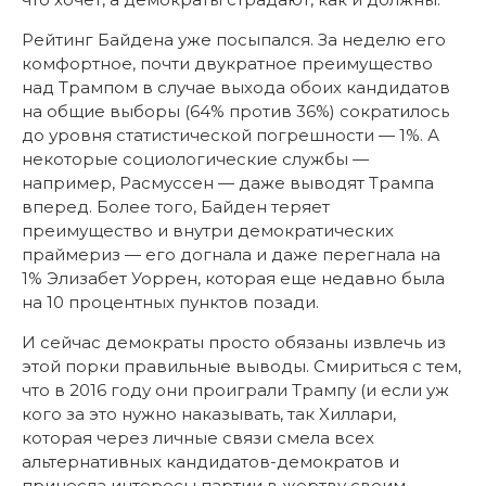
Рейтинг Байдена уже посыпался. За неделю его
комфортное, почти двукратное преимущество
над Трампом в случае выхода обоих кандидатов
на общие выборы (64% против 36%) сократилось
до уровня статистической погрешности — 1%. А
некоторые социологические службы —
например, Расмуссен — даже выводят Трампа
вперед. Более того, Байден теряет
преимущество и внутри демократических
праймериз — его догнала и даже перегнала на
1% Элизабет Уоррен, которая еще недавно была
на 10 процентных пунктов позади.
И сейчас демократы просто обязаны извлечь из
этой порки правильные выводы. Смириться с тем,
что в 2016 году они проиграли Трампу (и если уж
кого за это нужно наказывать, так Хиллари,
которая через личные связи смела всех
альтернативных кандидатов-демократов и
принесла интересы партии в жертву своим