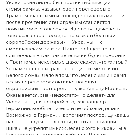
Украинский лидер был против публикации
стенограммы, называл свои переговоры с
Трампом «частными и конфиденциальными» — и
после прочтения стенограммы становятся
понятными его опасения. И дело тут даже не в
тоне разговора президента «самой большой
европейской державы» — Украины — с
американским визави. Никто, в общем-то, не
сомневался в том, как Зеленский будет говорить
с Трампом, а некоторые даже скажут, что «хитрый
Зе намеренно сыграл на нарциссизме хозяина
Белого дома». Дело в том, что Зеленский и Трамп
в этих переговорах активно полощут
европейских партнеров — ту же Ангелу Меркель.
Оказывается, она «недостаточно делает» для
Украины — для которой она, как канцлер
Германии, вообще ничего и не обязана делать.
Возможно, в Германии вспомнят пословицу «дашь
палец — откусят по локоть», и эти ассоциации
никак не укрепят имидж Зеленского и Украины в
Бундестаге и немецком кабмине. Весьма