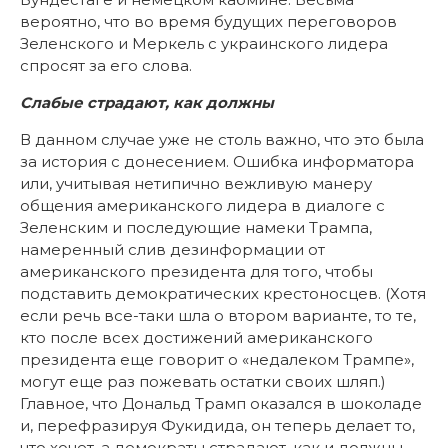
вероятно, что во время будущих переговоров
Зеленского и Меркель с украинского лидера
спросят за его слова.
Слабые страдают, как должны
В данном случае уже не столь важно, что это была
за история с донесением. Ошибка информатора
или, учитывая нетипично вежливую манеру
общения американского лидера в диалоге с
Зеленским и последующие намеки Трампа,
намеренный слив дезинформации от
американского президента для того, чтобы
подставить демократических крестоносцев. (Хотя
если речь все-таки шла о втором варианте, то те,
кто после всех достижений американского
президента еще говорит о «недалеком Трампе»,
могут еще раз пожевать остатки своих шляп.)
Главное, что Дональд Трамп оказался в шоколаде
и, перефразируя Фукидида, он теперь делает то,
что хочет, а демократы страдают, как и должны.