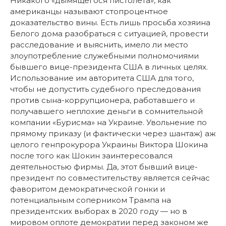
Никакого «дымящегося пистолета», как
американцы называют стопроцентное
доказательство вины. Есть лишь просьба хозяина
Белого дома разобраться с ситуацией, провести
расследование и выяснить, имело ли место
злоупотребление служебными полномочиями
бывшего вице-президента США в личных целях.
Использование им авторитета США для того,
чтобы не допустить судебного преследования
против сына-коррупционера, работавшего и
получавшего неплохие деньги в сомнительной
компании «Бурисма» на Украине. Увольнение по
прямому приказу (и фактически через шантаж) аж
целого генпрокурора Украины Виктора Шокина
после того как Шокин заинтересовался
деятельностью фирмы. Да, этот бывший вице-
президент по совместительству является сейчас
фаворитом демократической гонки и
потенциальным соперником Трампа на
президентских выборах в 2020 году — но в
мировом оплоте демократии перед законом же