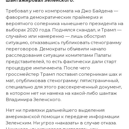
шантажировал Зеленского.
Требовал у него компромата на Джо Байдена —
фаворита демократических праймериз и
вероятного соперника нынешнего президента на
выборах 2020 года. Поднялся скандал, и Трамп —
случайно или намеренно — лишь обострил
ситуацию, отказавшись публиковать стенограмму
переговоров. Демократы объявили начало
расследования ситуации комитетами Палаты
представителей, то есть фактически дали старт
процедуре импичмента. После чего
гроссмейстер Трамп поставил соперникам шах и
мат, опубликовав стенограмму: пятистраничный,
специально для этого рассекреченный документ,
в котором нет ни намека на какой-либо шантаж
Владимира Зеленского.
Нет ни привязки дальнейшего выделения
американской помощи к передаче информации
Зеленским. Ни угроз «наказать» в случае отказа.