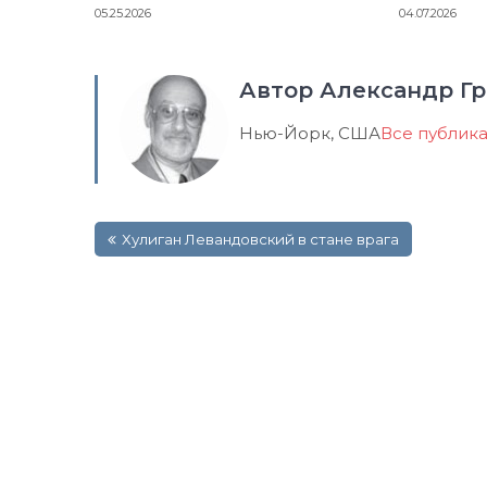
05.25.2026
04.07.2026
Автор Александр Гр
Нью-Йорк, США
Все публик
Навигация
Хулиган Левандовский в стане врага
по
записям