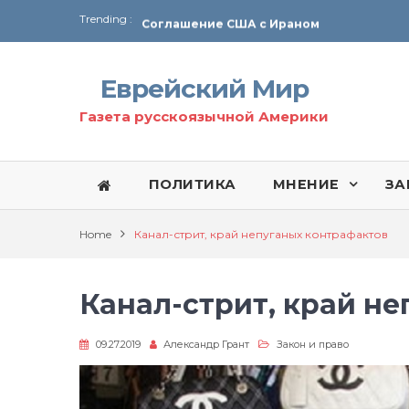
Trending :
Соглашение США с Ираном
Технология Революции в Иране
Еврейский Мир
От Ирана до Ливана и Газы
Газета русскоязычной Америки
ПОЛИТИКА
МНЕНИЕ
ЗА
Home
Канал-стрит, край непуганых контрафактов
Канал-стрит, край н
09.27.2019
Александр Грант
Закон и право