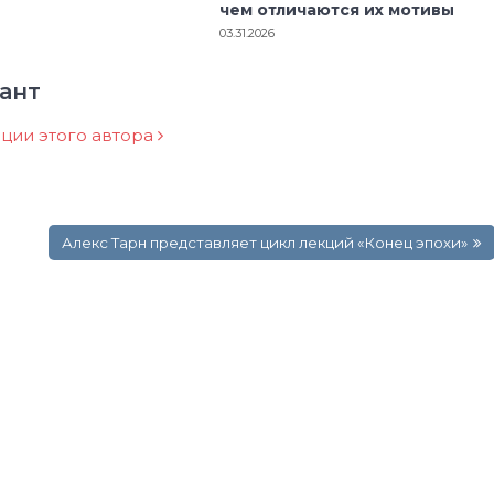
чем отличаются их мотивы
03.31.2026
ант
ации этого автора
Алекс Тарн представляет цикл лекций «Конец эпохи»