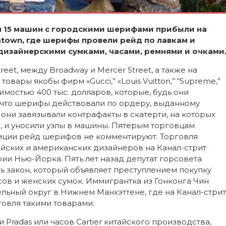
дня 15 машин с городскими шерифами прибыли на
atown
, где шерифы провели рейд по лавкам и
изайнерскими сумками, часами, ремнями и очками
reet, между Broadway и Mercer Street, а также на
товары якобы фирм «Gucci,” «Louis Vuitton,” “Supreme,”
стоимостью 400 тыс. долларов, которые, будь они
, что шерифы действовали по ордеру, выданному
они завязывали контрафакты в скатерти, на которых
, и уносили узлы в машины. Пятерым торговцам
иции рейд шерифов не комментируют. Торговля
йских и американских дизайнеров на Канал-стрит
ии Нью-Йорка. Пять лет назад депутат горсовета
 закон, который объявляет преступлением покупку
сов и женских сумок. Иммигрантка из Гонконга Чин
льный округ в Нижнем Манхэттене, где на Канал-стрит
говля такими товарами.
Pradas или часов Cartier китайского производства,