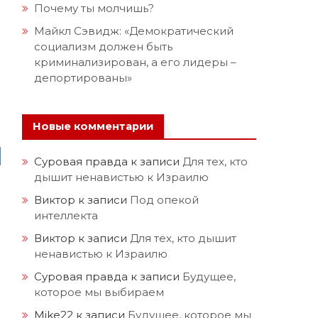
Почему ты молчишь?
Майкл Сэвидж: «Демократический
социализм должен быть
криминализирован, а его лидеры –
депортированы»
Новые комментарии
Суровая правда
к записи
Для тех, кто
дышит ненавистью к Израилю
Виктор
к записи
Под опекой
интеллекта
Виктор
к записи
Для тех, кто дышит
ненавистью к Израилю
Суровая правда
к записи
Будущее,
которое мы выбираем
Mike22
к записи
Будущее, которое мы