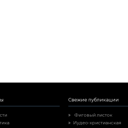
лы
Свежие публикации
сти
Фиговый листок
тика
Иудео-христианская