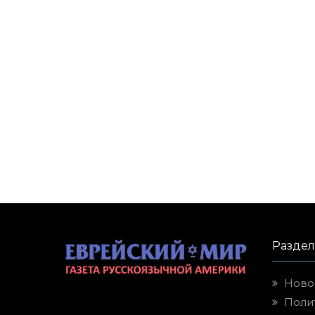
Разде
Ново
Поли