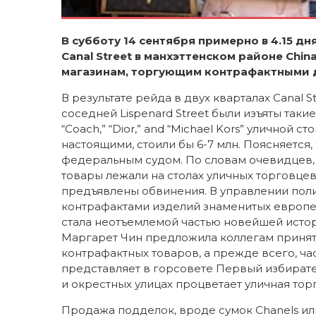
В субботу 14 сентября примерно в 4.15 
Canal
Street
в манхэттенском районе
Chin
магазинам, торгующим контрафактными д
В результате рейда в двух кварталах Canal St
соседней Lispenard Street были изъяты такие 
“Coach,” “Dior,” and “Michael Kors” уличной 
настоящими, стоили бы 6-7 млн. Поясняется
федеральным судом. По словам очевидцев, 
товары лежали на столах уличных торговцев
предъявлены обвинения. В управлении пол
контрафактами изделий знаменитых европе
стала неотъемлемой частью новейшей истор
Маргарет Чин предложила коллегам принять
контрафактных товаров, а прежде всего, ча
представляет в горсовете Первый избирате
и окрестных улицах процветает уличная тор
Продажа подделок, вроде сумок Chanels или 