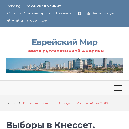
Союз кислоликих
Trending :
Соглашение США с Ираном
•
•
О нас
Стать автором
Реклама
Регистрация
Технология Революции в Иране
Войти
08.08.2026
От Ирана до Ливана и Газы
Еврейский Мир
Газета русскоязычной Америки
Home
Выборы в Кнессет. Дайджест 25 сентября 2019
Выборы в Кнессет.