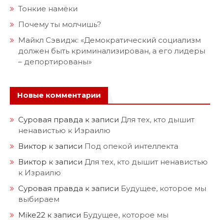
Тонкие намёки
Почему ты молчишь?
Майкл Сэвидж: «Демократический социализм
должен быть криминализирован, а его лидеры
– депортированы»
Новые комментарии
Суровая правда
к записи
Для тех, кто дышит
ненавистью к Израилю
Виктор
к записи
Под опекой интеллекта
Виктор
к записи
Для тех, кто дышит ненавистью
к Израилю
Суровая правда
к записи
Будущее, которое мы
выбираем
Mike22
к записи
Будущее, которое мы