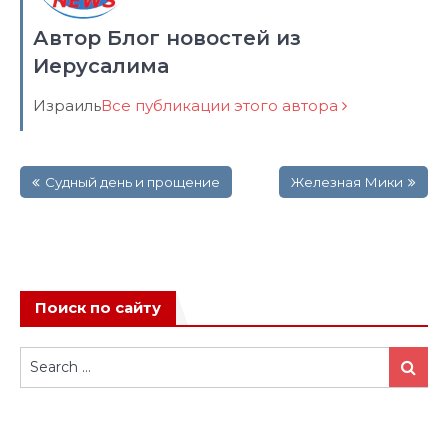
Автор Блог новостей из
Иерусалима
Израиль
Все публикации этого автора
Навигация
Судный день и прощение
Железная Мики
по
записям
Поиск по сайту
Search
Search
for: