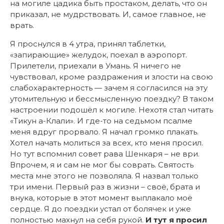
на могиле цадика быть простаком, делать, что он
приказал, не мудрствовать. И, самое главное, не
врать.
Я проснулся в 4 утра, принял таблетки,
«запирающие» желудок, поехал в аэропорт.
Прилетели, приехали в Умань. Я ничего не
чувствовал, кроме раздражения и злости на свою
слабохарактерность — зачем я согласился на эту
утомительную и бессмысленную поездку? В таком
настроении подошёл к могиле. Нехотя стал читать
«Тикун а-Клали». И где-то на седьмом псалме
меня вдруг прорвало. Я начал громко плакать.
Хотел начать молиться за всех, кто меня просил.
Но тут вспомнил совет рава Шенкаря – не ври.
Впрочем, я и сам не мог бы соврать. Святость
места мне этого не позволяла. Я назвал только
три имени. Первый раз в жизни – своё, брата и
внука, которые в этот момент выплакало моё
сердце. Я до поездки устал от болячек и уже
полностью махнул на себя рукой.
И тут я просил