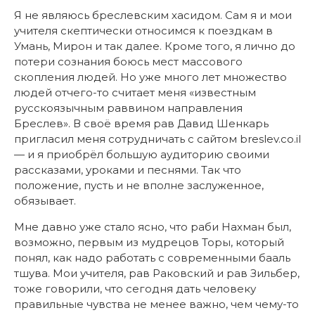
Я не являюсь бреслевским хасидом. Сам я и мои
учителя скептически относимся к поездкам в
Умань, Мирон и так далее. Кроме того, я лично до
потери сознания боюсь мест массового
скопления людей. Но уже много лет множество
людей отчего-то считает меня «известным
русскоязычным раввином направления
Бреслев». В своё время рав Давид Шенкарь
пригласил меня сотрудничать с сайтом breslev.co.il
— и я приобрёл большую аудиторию своими
рассказами, уроками и песнями. Так что
положение, пусть и не вполне заслуженное,
обязывает.
Мне давно уже стало ясно, что раби Нахман был,
возможно, первым из мудрецов Торы, который
понял, как надо работать с современными бааль
тшува. Мои учителя, рав Раковский и рав Зильбер,
тоже говорили, что сегодня дать человеку
правильные чувства не менее важно, чем чему-то