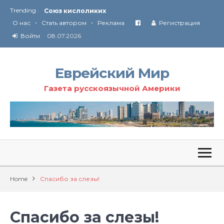
Trending :
Соглашение США с Ираном
•
•
Технология Революции в Иране
О нас
Стать автором
Реклама
Регистрация
Войти
08.07.2026
От Ирана до Ливана и Газы
Еврейский Мир
Газета русскоязычной Америки
Home
Спасибо за слезы!
Спасибо за слезы!