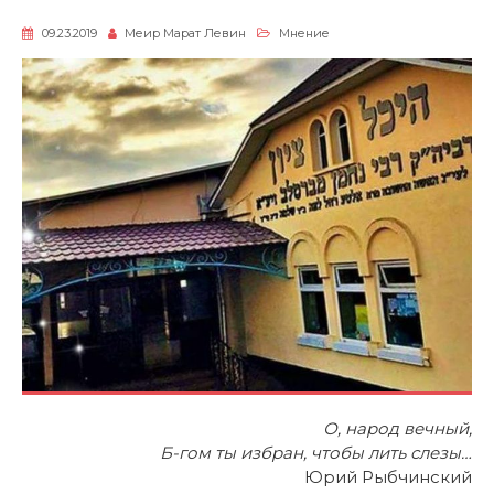
09.23.2019
Меир Марат Левин
Мнение
О, народ вечный,
Б-гом ты избран, чтобы лить слезы…
Юрий Рыбчинский