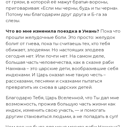
от грязи, в которой её мажут братья-вороны,
приговаривая: «Если мы черны, будь и ты черна».
Потому мы благодарим друг друга и Б-га за
слезы.
Что во мне изменила поездка в Умань?
Пока что
прошли желудочные боли. Это просто: желудок
болит от гнева, пока ты считаешь тех, кто тебя
обижает, злодеями. Но настоящих злодеев
сегодня нет. Или почти нет. На самом деле,
большая часть человечества, как в сказке раби
Нахмана – это царские дети, вообразившие себя
индюками. И Царь оказал мне такую честь –
рассказами, песнями и сказками пытаться
превратить их снова в царских детей.
Благодарю Тебя, Царь Вселенной, что Ты дал мне
возможность, прожив большую часть жизни как
индюк, изменить свою участь, — и помогать
другим становиться людьми, а не попадать в суп!
Чем все же была для меня могила раби Нахмана?