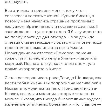
его научить.
Все эти мысли привели меня к тому, что я
согласился поехать с женой. Купили билеты, а
потом у меня начались страшные проблемы с
желудком. Врачи не могли поставить диагноз. Я
заявил жене — пусть едет одна. Я был уверен, что
не поеду, почти до дня отъезда. Но за день до
отъезда сказал младшему брату, что многие люди
просят меня помолиться за них в Умани.
Неожиданно он ответил: «Помолись за меня
тоже». Тут я понял, что лечу в Умань – живой или
мертвый. После этого узнал, что мы едем туда
прямо из аэропорта в Киеве.
Я стал расспрашивать рава Давида Шенкаря, как
вести себя в Умани. Он попросил на могиле раби
Нахмана помолиться за него. Прислал «Тикун а-
Клали», псалмы и молитвы, которые читают на
могиле. Сказал, что иногда бывают явные чудеса,
излечение от тяжелых болезней, и, что главное —