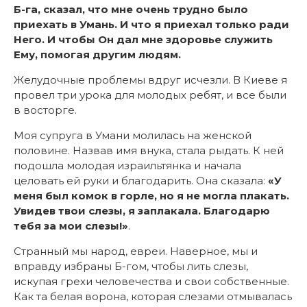
Б-га, сказал, что мне очень трудно было
приехать в Умань. И что я приехал только ради
Него. И чтобы Он дал мне здоровье служить
Ему, помогая другим людям.
Желудочные проблемы вдруг исчезли. В Киеве я
провел три урока для молодых ребят, и все были
в восторге.
Моя супруга в Умани молилась на женской
половине. Назвав имя внука, стала рыдать. К ней
подошла молодая израильтянка и начала
целовать ей руки и благодарить. Она сказала:
«У
меня был комок в горле, но я не могла плакать.
Увидев твои слезы, я заплакала. Благодарю
тебя за мои слезы!»
.
Странный мы народ, евреи. Наверное, мы и
вправду избраны Б-гом, чтобы лить слезы,
искупая грехи человечества и свои собственные.
Как та белая ворона, которая слезами отмывалась