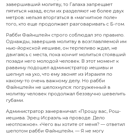
завершивший молитву, то Галаха запрещает
пятиться назад, если их разделяют не более двух
метров: нельзя вторгаться в «магнитное поле»
того, кто еще продолжает разговаривать с Б-гом.
Рабби Файнштейн строго соблюдал это правило.
Однажды, завершив молитву в возглавляемой им
нью-йоркской иешиве, он терпеливо ждал, не
двигаясь с места, пока кончит молиться стоявший
позади него молодой человек. В этот момент к
раввину подошел администратор иешивы и
шепнул на ухо, что ему звонят из Израиля по
какому-то очень важному делу. Но рабби
Файнштейн не шелохнулся: погруженный в
молитву человек продолжал беззвучно шевелить
губами.
Администратор занервничал: «Прошу вас, Рош-
иешива. Эрец-Исраэль на проводе. Дело
неотложное». «Чего вы хотите от меня? — ответил
шепотом рабби Файнштейн. — Я не могу