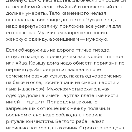
двойную долю наследства, даже если он родился
от нелюбимой жены. «Буйный и непокорный сын
должен умереть». Тело казненного нельзя
оставлять на виселице до завтра. Чужую вещь
надо вернуть хозяину, приложив все усилия для
его розыска. Мужчинам запрещено носить
женскую одежду, а женщинам — мужскую.
Если обнаружишь на дороге птичье гнездо,
отпусти наседку, прежде чем взять себе птенцов
или яйца. Крышу дома надо обнести перилами по
периметру. Запрещается: засевать поле
семенами разных культур, пахать одновременно
на быке и осле, носить ткани из смеси шерсти и
льна («шаатнез»). Мужская четырехугольная
одежда должна иметь на углах плетеные кисти
нитей — «цицит». Приведены законы о
запрещенных отношениях между полами. В
военном стане надо соблюдать правила
ритуальной чистоты. Беглого раба нельзя
насильно возвращать хозяину. Строго запрещена