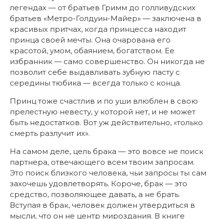
легендах — от братьев Гримм до голливудских
братьев «Метро-Голдуин-Майер» — заключена в
красивых притчах, когда принцесса находит
принца своей мечты. Она очарована его
красотой, умом, обаянием, богатством. Ее
избранник — само совершенство. Он никогда не
позволит себе выдавливать зубную пасту с
середины тюбика — всегда только с конца.
Принц тоже счастлив и по уши влюблен в свою
прелестную невесту, у которой нет, и не может
быть недостатков. Вот уж действительно, «только
смерть разлучит их».
На самом деле, цель брака — это вовсе не поиск
партнера, отвечающего всем твоим запросам.
Это поиск близкого человека, чьи запросы ты сам
захочешь удовлетворять. Короче, брак — это
средство, позволяющее давать, а не брать.
Вступая в брак, человек должен утвердиться в
мысли, что он не центр мироздания. В книге