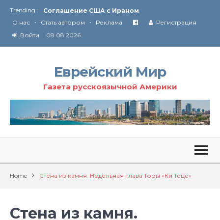
Trending :
Технология Революции в Иране
•
•
О нас
Стать автором
Реклама
Регистрация
От Ирана до Ливана и Газы
Войти
08.08.2026
Еврейский Мир
Газета русскоязычной Америки
Home
Стена из камня. Недельная глава Торы «Ки Теце»
Стена из камня.