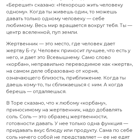
«Берешит» сказано: «Нехорошо жить человеку
одному». Когда ты живешь один, то можешь
давать только одному человеку — себе
любимому. Весь мир вращается вокруг тебя. Ты —
центр вселенной, пуп земли.
Жертвенник — это место, где человек дает
жертву Б-гу. Человек приносит лучшее, что есть у
него, и дает это Всевышнему. Само слово
«корбан», неправильно переводимое как «жертв»,
на самом деле образовано от корня,
означающего близость, приближение. Когда ты
даешь кому-то, ты сближаешься с ним. А когда
берешь — отдаляешься.
В Торе сказано, что к любому «корбану»,
приносимому на жертвенник, надо добавлять
соль. Соль — это образец жертвенности,
готовности давать. У нее только одна функция —
придавать вкус блюду или продукту. Сама по себе
соль ничего собой не представляет — ее не едят