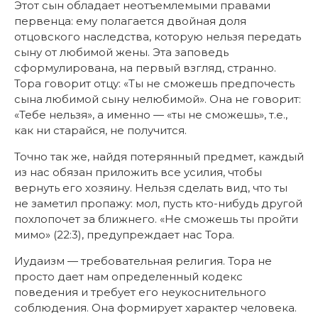
Этот сын обладает неотъемлемыми правами
первенца: ему полагается двойная доля
отцовского наследства, которую нельзя передать
сыну от любимой жены. Эта заповедь
сформулирована, на первый взгляд, странно.
Тора говорит отцу: «Ты не сможешь предпочесть
сына любимой сыну нелюбимой». Она не говорит:
«Тебе нельзя», а именно — «ты не сможешь», т.е.,
как ни старайся, не получится.
Точно так же, найдя потерянный предмет, каждый
из нас обязан приложить все усилия, чтобы
вернуть его хозяину. Нельзя сделать вид, что ты
не заметил пропажу: мол, пусть кто-нибудь другой
похлопочет за ближнего. «Не сможешь ты пройти
мимо» (22:3), предупреждает нас Тора.
Иудаизм — требовательная религия. Тора не
просто дает нам определенный кодекс
поведения и требует его неукоснительного
соблюдения. Она формирует характер человека.