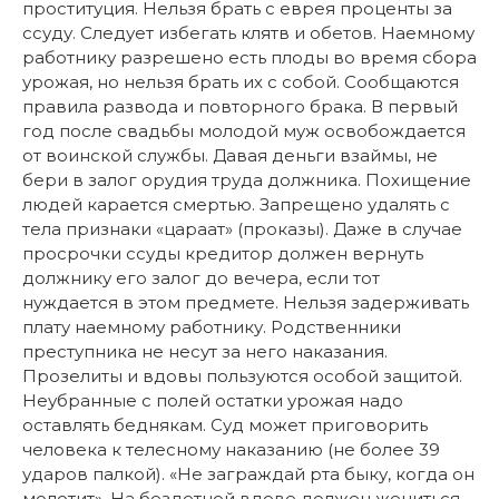
проституция. Нельзя брать с еврея проценты за
ссуду. Следует избегать клятв и обетов. Наемному
работнику разрешено есть плоды во время сбора
урожая, но нельзя брать их с собой. Сообщаются
правила развода и повторного брака. В первый
год после свадьбы молодой муж освобождается
от воинской службы. Давая деньги взаймы, не
бери в залог орудия труда должника. Похищение
людей карается смертью. Запрещено удалять с
тела признаки «цараат» (проказы). Даже в случае
просрочки ссуды кредитор должен вернуть
должнику его залог до вечера, если тот
нуждается в этом предмете. Нельзя задерживать
плату наемному работнику. Родственники
преступника не несут за него наказания.
Прозелиты и вдовы пользуются особой защитой.
Неубранные с полей остатки урожая надо
оставлять беднякам. Суд может приговорить
человека к телесному наказанию (не более 39
ударов палкой). «Не заграждай рта быку, когда он
молотит». На бездетной вдове должен жениться