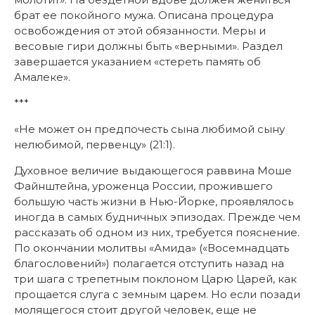
брат ее покойного мужа. Описана процедура
освобождения от этой обязанности. Меры и
весовые гири должны быть «верными». Раздел
завершается указанием «стереть память об
Амалеке».
***
«Не может он предпочесть сына любимой сыну
нелюбимой, первенцу» (21:1).
Духовное величие выдающегося раввина Моше
Файнштейна, уроженца России, прожившего
большую часть жизни в Нью-Йорке, проявлялось
иногда в самых будничных эпизодах. Прежде чем
рассказать об одном из них, требуется пояснение.
По окончании молитвы «Амида» («Восемнадцать
благословений») полагается отступить назад на
три шага с трепетным поклоном Царю Царей, как
прощается слуга с земным царем. Но если позади
молящегося стоит другой человек, еще не