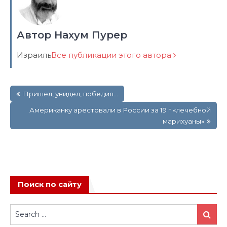
Автор Нахум Пурер
Израиль
Все публикации этого автора
Навигация
Пришел, увидел, победил…
по
записям
Американку арестовали в России за 19 г «лечебной
марихуаны»
Поиск по сайту
Search
Search
for: