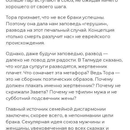
больше пар вступают в союз, не ожидая ничего
хорошего от своего шага.
Тора признает, что не все браки успешны.
Поэтому она дала нам заповедь «герушин»,
развода на этот печальный случай. Концепция
«только смерть разлучит нас» не еврейского
происхождения.
Однако, даже будучи заповедью, развод —
далеко не повод для радости. В Талмуде сказано,
что когда супруги разводятся, жертвенник
плачет. Что означает эта метафора? Ведь Тора —
это не сборник поэтических образов. Почему
должен плакать именно жертвенник? Почему не
скрижали Завета? Почему не тфилин мужа и не
субботний подсвечник жены?
Главный источник семейной дисгармонии
заключен, скорее всего, в непонимании цели
брака. Секулярная идея союза мужчины и
женщины, увековеченная во всех сказках и