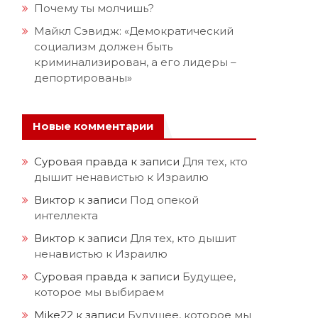
Почему ты молчишь?
Майкл Сэвидж: «Демократический
социализм должен быть
криминализирован, а его лидеры –
депортированы»
Новые комментарии
Суровая правда
к записи
Для тех, кто
дышит ненавистью к Израилю
Виктор
к записи
Под опекой
интеллекта
Виктор
к записи
Для тех, кто дышит
ненавистью к Израилю
Суровая правда
к записи
Будущее,
которое мы выбираем
Mike22
к записи
Будущее, которое мы