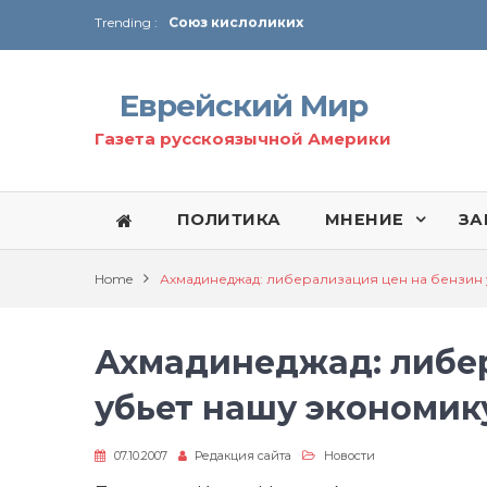
Trending :
Соглашение США с Ираном
Технология Революции в Иране
Еврейский Мир
От Ирана до Ливана и Газы
Газета русскоязычной Америки
ПОЛИТИКА
МНЕНИЕ
ЗА
Home
Ахмадинеджад: либерализация цен на бензин
Ахмадинеджад: либер
убьет нашу экономик
07.10.2007
Редакция сайта
Новости