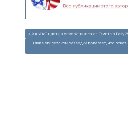
Все публикации этого авто
Навигация
ХАМАС идет на рекорд: вывез из Египта в Газу 2
по
записям
Глава египетской разведки полагает, что отк