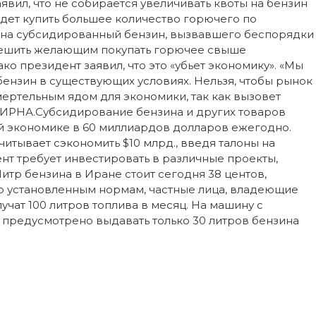
ил, что не собирается увеличивать квоты на бензин
будет купить большее количество горючего по
 на субсидированный бензин, вызвавшего беспорядки
зрешить желающим покупать горючее свыше
ко президент заявил, что это «убьет экономику». «Мы
бензин в существующих условиях. Нельзя, чтобы рынок
смертельным ядом для экономики, так как вызовет
 ИРНА.Субсидирование бензина и других товаров
й экономике в 60 миллиардов долларов ежегодно.
итывает сэкономить $10 млрд., введя талоны на
т требует инвестировать в различные проекты,
тр бензина в Иране стоит сегодня 38 центов,
о установленным нормам, частные лица, владеющие
чат 100 литров топлива в месяц. На машину с
, предусмотрено выдавать только 30 литров бензина