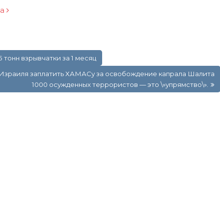
ра
5 тонн взрывчатки за 1 месяц
аз Израиля заплатить ХАМАСу за освобождение капрала Шалита
1000 осужденных террористов — это \»упрямство\».