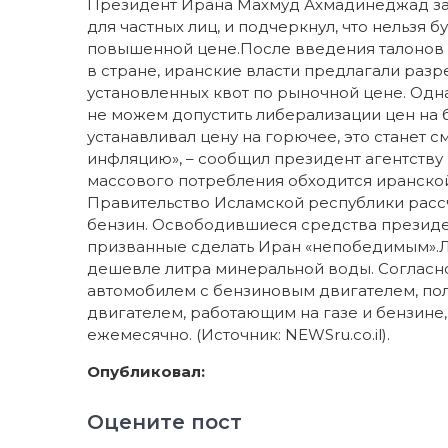
Президент Ирана Махмуд Ахмадинеджад заяв
для частных лиц, и подчеркнул, что нельзя 
повышенной цене.После введения талонов
в стране, иранские власти предлагали ра
установленных квот по рыночной цене. Одна
не можем допустить либерализации цен на 
устанавливал цену на горючее, это станет 
инфляцию», – сообщил президент агентству
массового потребления обходится иранско
Правительство Исламской республики рассч
бензин. Освободившиеся средства президен
призванные сделать Иран «непобедимым».Ли
дешевле литра минеральной воды. Согласн
автомобилем с бензиновым двигателем, полу
двигателем, работающим на газе и бензине
ежемесячно. (Источник: NEWSru.co.il).
Опубликовал:
Оцените пост