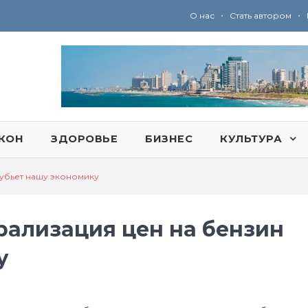
•
•
О нас
Стать автором
Ю
ридические услуги адвокатской коллегии «Эли Гервиц»: полное сопровождение на всех этапах
КОН
ЗДОРОВЬЕ
БИЗНЕС
КУЛЬТУРА
 убьет нашу экономику
ализация цен на бензин
у