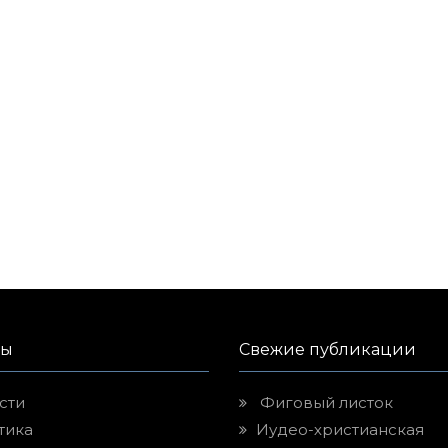
лы
Свежие публикации
сти
Фиговый листок
тика
Иудео-христианская