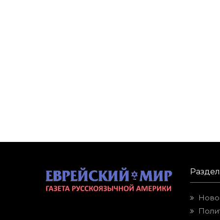
Разде
Ново
Поли