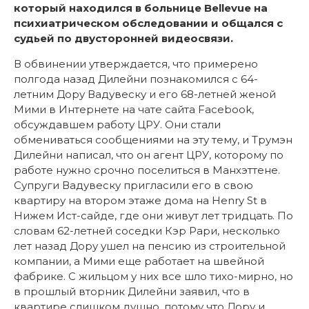
который находился в больнице
Bellevue
на
психиатрическом обследовании и общался с
судьей по двусторонней видеосвязи.
В обвинении утверждается, что примерено
полгода назад Дилейни познакомился с 64-
летним Дору Вадувеску и его 68-летней женой
Мими в Интернете на чате сайта Facebook,
обсуждавшем работу ЦРУ. Они стали
обмениваться сообщениями на эту тему, и Трумэн
Дилейни написал, что он агент ЦРУ, которому по
работе нужно срочно поселиться в Манхэттене.
Супруги Вадувеску пригласили его в свою
квартиру на втором этаже дома на Henry St в
Нижем Ист-сайде, где они живут лет тридцать. По
словам 62-летней соседки Кэр Рари, несколько
лет назад Дору ушел на пенсию из строительной
компании, а Мими еще работает на швейной
фабрике. С жильцом у них все шло тихо-мирно, но
в прошлый вторник Дилейни заявил, что в
квартире слишком душно, потому что Дору и