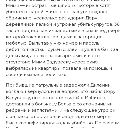
Мими — иностранные шпионы, которые хотят
убить его жарой. В итоге он, как утверждает
обвинение, несколько раз ударил Дору
деревянной палкой и угрожал убить супругов, 36
часов продержав их запертыми в спальне, дверь
которой заколотил гвоздями и загородил
мебелью. Выпытав у них номер и пароль
дебитной карты, Трумэн Дилейни ушел в банк за
деньгами, а также за сигаретами, и в его
отсутствие Мими Вадувеску через окно
выбралась из квартиры, позвала на помощь, и
соседи вызвали полицию.
Прибывшие патрульные задержали Дилейни,
когда он вернулся, и на вопрос, кто избил Дору
Вадувеску, он честно ответил: «Я». Избитого
доставили в больницу Бельвю со сломанными
ребрами и запястьями, и на следующее утро он
скончался от остановки сердца, и его смерть
была квалифицирована, как убийство. По словам