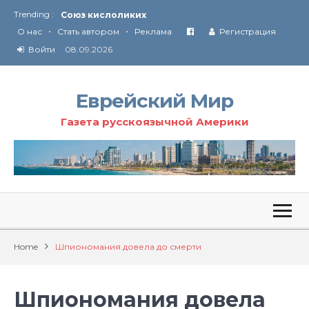
Trending :
Соглашение США с Ираном
•
•
Технология Революции в Иране
О нас
Стать автором
Реклама
Регистрация
Войти
08.09.2026
От Ирана до Ливана и Газы
Еврейский Мир
Газета русскоязычной Америки
Home
Шпиономания довела до смерти
Шпиономания довела