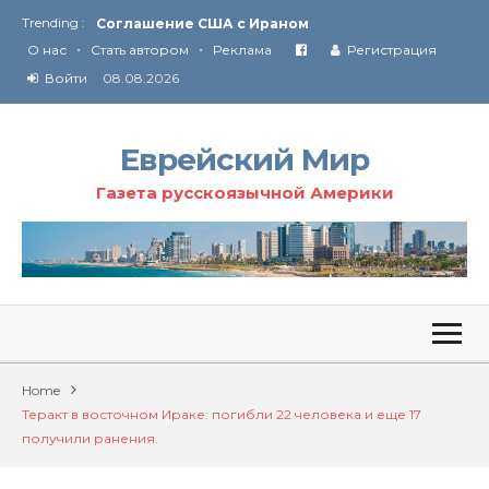
Trending :
Соглашение США с Ираном
•
•
Технология Революции в Иране
О нас
Стать автором
Реклама
Регистрация
Войти
08.08.2026
От Ирана до Ливана и Газы
Еврейский Мир
Газета русскоязычной Америки
Home
Теракт в восточном Ираке: погибли 22 человека и еще 17
получили ранения.