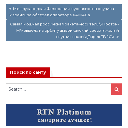
Навигация
Международная Федерация журналистов осудила
по
Израиль за обстрел оператора ХАМАСа
записям
Самая мощная российская ракета-носитель \»Протон-
М\» вывела на орбиту американский сверхтяжелый
спутник связи \»Дирек ТВ-10\».
Поиск по сайту
Search
Search
for: