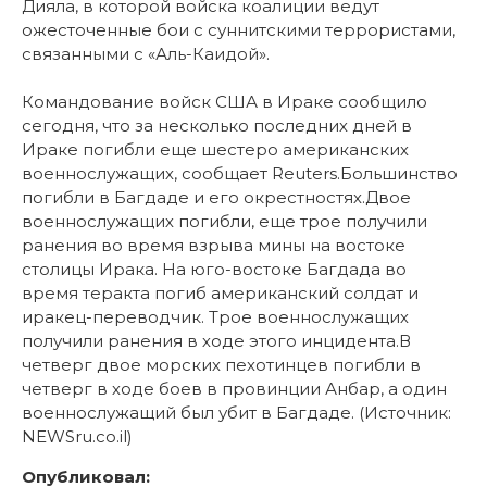
Дияла, в которой войска коалиции ведут
ожесточенные бои с суннитскими террористами,
связанными с «Аль-Каидой».
Командование войск США в Ираке сообщило
сегодня, что за несколько последних дней в
Ираке погибли еще шестеро американских
военнослужащих, сообщает Reuters.Большинство
погибли в Багдаде и его окрестностях.Двое
военнослужащих погибли, еще трое получили
ранения во время взрыва мины на востоке
столицы Ирака. На юго-востоке Багдада во
время теракта погиб американский солдат и
иракец-переводчик. Трое военнослужащих
получили ранения в ходе этого инцидента.В
четверг двое морских пехотинцев погибли в
четверг в ходе боев в провинции Анбар, а один
военнослужащий был убит в Багдаде. (Источник:
NEWSru.co.il)
Опубликовал: