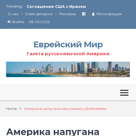
Trending :
Соглашение США с Ираном
•
•
Технология Революции в Иране
О нас
Стать автором
Реклама
Регистрация
Войти
08.06.2026
От Ирана до Ливана и Газы
Еврейский Мир
Газета русскоязычной Америки
Home
Америка напугана массовыми убийствами
Америка напугана