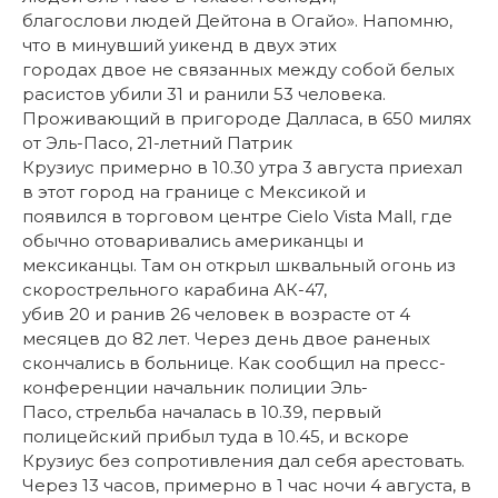
благослови людей Дейтона в Огайо». Напомню,
что в минувший уикенд в двух этих
городах двое не связанных между собой белых
расистов убили 31 и ранили 53 человека.
Проживающий в пригороде Далласа, в 650 милях
от Эль-Пасо, 21-летний Патрик
Крузиус примерно в 10.30 утра 3 августа приехал
в этот город на границе с Мексикой и
появился в торговом центре Cielo Vista Mall, где
обычно отоваривались американцы и
мексиканцы. Там он открыл шквальный огонь из
скорострельного карабина АК-47,
убив 20 и ранив 26 человек в возрасте от 4
месяцев до 82 лет. Через день двое раненых
скончались в больнице. Как сообщил на пресс-
конференции начальник полиции Эль-
Пасо, стрельба началась в 10.39, первый
полицейский прибыл туда в 10.45, и вскоре
Крузиус без сопротивления дал себя арестовать.
Через 13 часов, примерно в 1 час ночи 4 августа, в