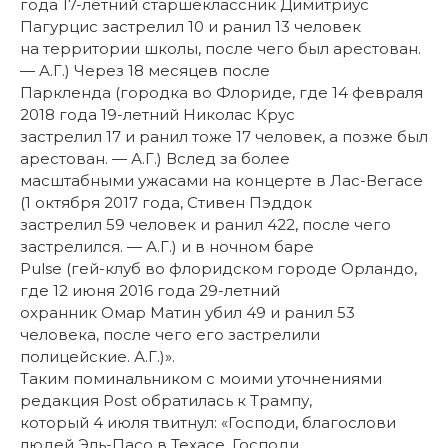
года 17-летний старшеклассник Димитриус
Пагурцис застрелил 10 и ранил 13 человек
на территории школы, после чего был арестован.
— А.Г.) Через 18 месяцев после
Паркленда (городка во Флориде, где 14 февраля
2018 года 19-летний Николас Крус
застрелил 17 и ранил тоже 17 человек, а позже был
арестован. — А.Г.) Вслед за более
масштабными ужасами на концерте в Лас-Вегасе
(1 октября 2017 года, Стивен Пэддок
застрелил 59 человек и ранил 422, после чего
застрелился. — А.Г.) и в ночном баре
Pulse (гей-клуб во флоридском городе Орландо,
где 12 июня 2016 года 29-летний
охранник Омар Матин убил 49 и ранил 53
человека, после чего его застрелили
полицейские. А.Г.)».
Таким поминальником с моими уточнениями
редакция Post обратилась к Трампу,
который 4 июля твитнул: «Господи, благослови
людей Эль-Пасо в Техасе. Господи,