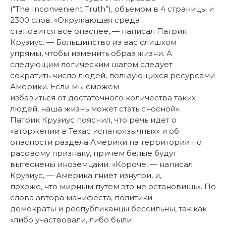
(“The Inconvenient Truth”), объемом в 4 страницы и
2300 слов. «Окружающая среда
становится все опаснее, — написал Патрик
Крузиус. — Большинство из вас слишком
упрямы, чтобы изменить образ жизни. А
следующим логическим шагом следует
сократить число людей, пользующихся ресурсами
Америки. Если мы сможем
избавиться от достаточного количества таких
людей, наша жизнь может стать сносной».
Патрик Крузиус пояснил, что речь идет о
«вторжении в Техас испаноязычных» и об
опасности раздела Америки на территории по
расовому признаку, причем белые будут
вытеснены иноземцами. «Короче, — написал
Крузиус, — Америка гниет изнутри, и,
похоже, что мирным путем это не остановишь». По
слова автора манифеста, политики-
демократы и республиканцы бессильны, так как
«либо участвовали, либо были