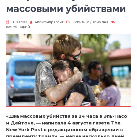
массовыми убийствами
08.08.2019
Александр Грант
Политика
/
Тема дня
1
к
комментарий
записи
Америка
напугана
массовыми
убийствами
«Два массовых убийства за 24 часа в Эль-Пасо
и Дейтоне, — написала 4 августа газетa The
New York Post в редакционном обращении к
президенту Трампу. — Через несколько дней