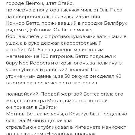
городе Дейтон, штат Огайо,
примерно в полутора тысячах миль от Эль-Пасо
на северо-восток, появился 24-летний
Коннор Беттс, проживавший в городке Беллбрук
рядом с Дейтоном. Он был в маске,
бронежилете и с противошумовыми затычками в
ушах, а в руке держал скорострельный
карабин АR-15 со сдвоенным дисковым
магазином на 100 патронов. Беттс подошел к
бару Ned Peppers и открыл огонь, за полминуты
успев убить 9 и ранить 27 человек. По
уточненным данным, за 30 секунд он сделал 40
выстрелов, после чего его застрелил
полицейский. Первой жертвой Беттса стала его
младшая сестра Меган, вместе с которой
он приехал в Дейтон.
Мотивы Беттса не ясны, а Крузиус был предельно
ясен. За 19 минут до начала
стрельбы он опубликовал в Интернете манифест
под названием «Неудобная правда»