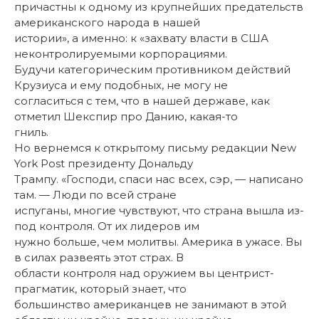
причастны к одному из крупнейших предательств
американского народа в нашей
истории», а именно: к «захвату власти в США
неконтролируемыми корпорациями.
Будучи категорическим противником действий
Крузиуса и ему подобных, не могу не
согласиться с тем, что в нашей державе, как
отметил Шекспир про Данию, какая-то
гниль.
Но вернемся к открытому письму редакции New
York Post президенту Дональду
Трампу. «Господи, спаси нас всех, сэр, — написано
там. — Люди по всей стране
испуганы, многие чувствуют, что страна вышла из-
под контроля. От их лидеров им
нужно больше, чем молитвы. Америка в ужасе. Вы
в силах развеять этот страх. В
области контроля над оружием вы центрист-
прагматик, который знает, что
большинство американцев не занимают в этой