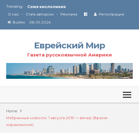
Trending :
Соглашение США с Ираном
•
•
Технология Революции в Иране
О нас
Стать автором
Реклама
Регистрация
Войти
08.09.2026
От Ирана до Ливана и Газы
Еврейский Мир
Газета русскоязычной Америки
Home
Избранные новости. 1 августа 2019 — вечер (Время
израильское)