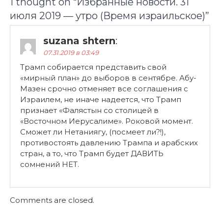
1 thought on “
Избранные новости. 31
июля 2019 — утро (Время израильское)
”
suzana shtern
:
07.31.2019 в 03:49
Трамп собирается представить свой
«мирный план» до выборов в сентябре. Абу-
Мазен срочно отменяет все соглашения с
Израилем, не иначе надеется, что Трамп
признает «Фалястын со столицей в
«Восточном Иерусалиме». Роковой момент.
Сможет ли Нетаниягу, (посмеет ли?!),
противостоять давлению Трампа и арабских
стран, а то, что Трамп будет ДАВИТЬ
сомнений НЕТ.
Comments are closed.