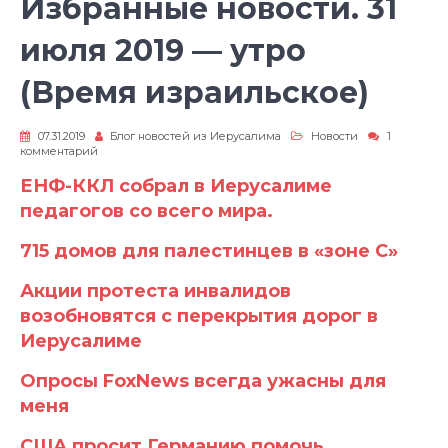
Избранные новости. 31
июля 2019 — утро
(Время израильское)
07.31.2019
Блог новостей из Иерусалима
Новости
1
к
комментарий
записи
Избранные
ЕНФ-ККЛ собрал в Иерусалиме
новости.
педагогов со всего мира.
31
июля
2019
715 домов для палестинцев в «зоне C»
—
утро
(Время
Акции протеста инвалидов
израильское)
возобновятся с перекрытия дорог в
Иерусалиме
Опросы FoxNews всегда ужасны для
меня
США просит Германию помочь