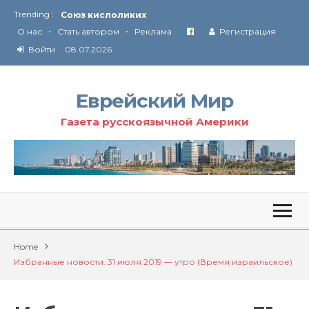
Союз кислоликих
Trending :
Соглашение США с Ираном
•
•
О нас
Стать автором
Реклама
Регистрация
Технология Революции в Иране
Войти
08.07.2026
От Ирана до Ливана и Газы
Еврейский Мир
Газета русскоязычной Америки
Home
Избранные новости. 31 июля 2019 — утро (Время израильское)