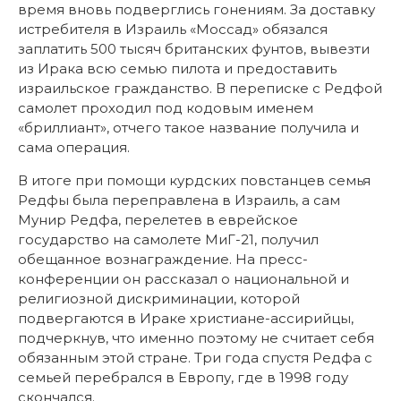
время вновь подверглись гонениям. За доставку
истребителя в Израиль «Моссад» обязался
заплатить 500 тысяч британских фунтов, вывезти
из Ирака всю семью пилота и предоставить
израильское гражданство. В переписке с Редфой
самолет проходил под кодовым именем
«бриллиант», отчего такое название получила и
сама операция.
В итоге при помощи курдских повстанцев семья
Редфы была переправлена в Израиль, а сам
Мунир Редфа, перелетев в еврейское
государство на самолете МиГ-21, получил
обещанное вознаграждение. На пресс-
конференции он рассказал о национальной и
религиозной дискриминации, которой
подвергаются в Ираке христиане-ассирийцы,
подчеркнув, что именно поэтому не считает себя
обязанным этой стране. Три года спустя Редфа с
семьей перебрался в Европу, где в 1998 году
скончался.