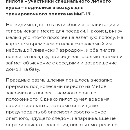
пилота – участники специального летного
курса – поднялись в воздух для
тренировочного полета на МиГ-17…
Но, видимо, где-то в пути сбились с навигации и
теперь искали место для посадки. Наконец внизу
мелькнуло что-то похожее на взлетную полосу. На
карте тем временем отыскался знакомый им
небольшой ливанский аэродром, и оба пилота
пошли на посадку, прикидывая, сколько времени
займет объяснение с соседями и возвращение
домой на базу.
Праздные размышления пришлось внезапно
прервать: под колесами первого из МиГов
закончилась полоса – намного раньше
положенного. Однако пилот сумел вовремя
сориентироваться, затормозить и даже
предупредить об опасности своего менее
опытного, идущего следом, напарника. Еще не
оправившись от волнения, пилоты смотрели по