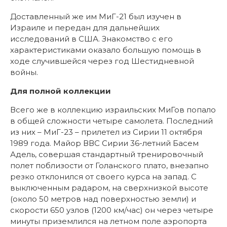
Доставленный же им МиГ-21 был изучен в
Израиле и передан для дальнейших
исследований в США. Знакомство с его
характеристиками оказало большую помощь в
ходе случившейся через год Шестидневной
войны.
Для полной коллекции
Всего же в коллекцию израильских МиГов попало
в общей сложности четыре самолета. Последний
из них – МиГ-23 – прилетел из Сирии 11 октября
1989 года. Майор ВВС Сирии 36-летний Басем
Адель, совершая стандартный тренировочный
полет поблизости от Голанского плато, внезапно
резко отклонился от своего курса на запад. С
выключенным радаром, на сверхнизкой высоте
(около 50 метров над поверхностью земли) и
скорости 650 узлов (1200 км/час) он через четыре
минуты приземлился на летном поле аэропорта