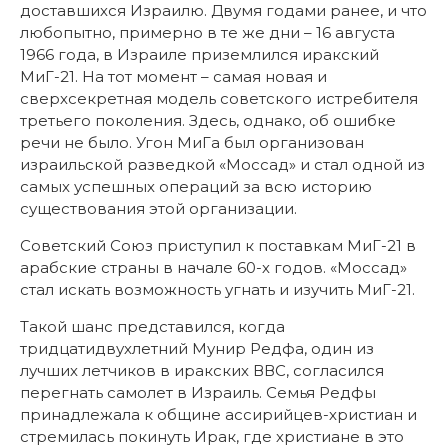
доставшихся Израилю. Двумя годами ранее, и что
любопытно, примерно в те же дни – 16 августа
1966 года, в Израиле приземлился иракский
МиГ-21. На тот момент – самая новая и
сверхсекретная модель советского истребителя
третьего поколения. Здесь, однако, об ошибке
речи не было. Угон МиГа был организован
израильской разведкой «Моссад» и стал одной из
самых успешных операций за всю историю
существования этой организации.
Советский Союз приступил к поставкам МиГ-21 в
арабские страны в начале 60-х годов. «Моссад»
стал искать возможность угнать и изучить МиГ-21.
Такой шанс представился, когда
тридцатидвухлетний Мунир Редфа, один из
лучших летчиков в иракских ВВС, согласился
перегнать самолет в Израиль. Семья Редфы
принадлежала к общине ассирийцев-христиан и
стремилась покинуть Ирак, где христиане в это