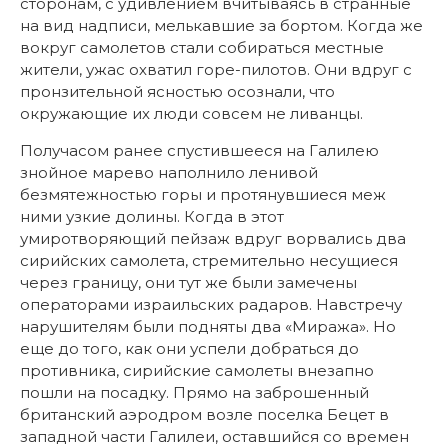
сторонам, с удивлением вчитываясь в странные
на вид надписи, мелькавшие за бортом. Когда же
вокруг самолетов стали собираться местные
жители, ужас охватил горе-пилотов. Они вдруг с
пронзительной ясностью осознали, что
окружающие их люди совсем не ливанцы.
Получасом ранее спустившееся на Галилею
знойное марево наполнило ленивой
безмятежностью горы и протянувшиеся меж
ними узкие долины. Когда в этот
умиротворяющий пейзаж вдруг ворвались два
сирийских самолета, стремительно несущиеся
через границу, они тут же были замечены
операторами израильских радаров. Навстречу
нарушителям были подняты два «Миража». Но
еще до того, как они успели добраться до
противника, сирийские самолеты внезапно
пошли на посадку. Прямо на заброшенный
британский аэродром возле поселка Бецет в
западной части Галилеи, оставшийся со времен