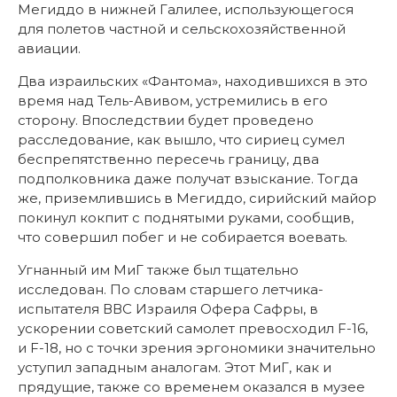
Мегиддо в нижней Галилее, использующегося
для полетов частной и сельскохозяйственной
авиации.
Два израильских «Фантома», находившихся в это
время над Тель-Авивом, устремились в его
сторону. Впоследствии будет проведено
расследование, как вышло, что сириец сумел
беспрепятственно пересечь границу, два
подполковника даже получат взыскание. Тогда
же, приземлившись в Мегиддо, сирийский майор
покинул кокпит с поднятыми руками, сообщив,
что совершил побег и не собирается воевать.
Угнанный им МиГ также был тщательно
исследован. По словам старшего летчика-
испытателя ВВС Израиля Офера Сафры, в
ускорении советский самолет превосходил F-16,
и F-18, но с точки зрения эргономики значительно
уступил западным аналогам. Этот МиГ, как и
прядущие, также со временем оказался в музее