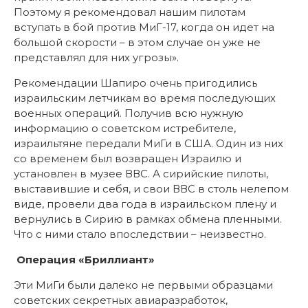
Поэтому я рекомендовал нашим пилотам
вступать в бой против МиГ-17, когда он идет на
большой скорости – в этом случае он уже не
представлял для них угрозы».
Рекомендации Шапиро очень пригодились
израильским летчикам во время последующих
военных операций. Получив всю нужную
информацию о советском истребителе,
израильтяне передали МиГи в США. Один из них
со временем был возвращен Израилю и
установлен в музее ВВС. А сирийские пилоты,
выставившие и себя, и свои ВВС в столь нелепом
виде, провели два года в израильском плену и
вернулись в Сирию в рамках обмена пленными.
Что с ними стало впоследствии – неизвестно.
Операция «Бриллиант»
Эти МиГи были далеко не первыми образцами
советских секретных авиаразработок,