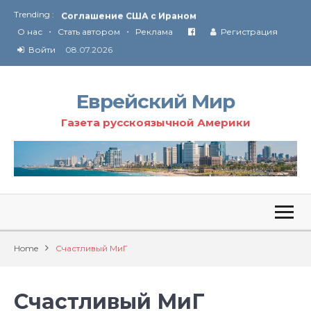
Trending :
Соглашение США с Ираном
•
•
Технология Революции в Иране
О нас
Стать автором
Реклама
Регистрация
Войти
08.07.2026
От Ирана до Ливана и Газы
Еврейский Мир
Газета русскоязычной Америки
Home
Счастливый МиГ
Счастливый МиГ