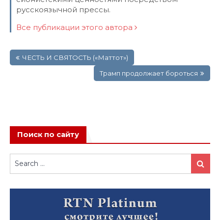
русскоязычной прессы.
Все публикации этого автора
Навигация
ЧЕСТЬ И СВЯТОСТЬ («Маттот»)
по
записям
Трамп продолжает бороться
Поиск по сайту
Search
Search
for: