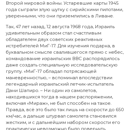
Второй мировой войны. Устаревшие карты 1945
года сыграли злую шутку с сирийскими пилотами,
уверенными, что они приземлились в Ливане.
Так, 47 лет назад, 12 августа 1968 года, Израиль
удивительным образом стал счастливым
обладателем двух советских реактивных
истребителей МиГ-17. Для изучения подарка, в
буквальном смысле свалившегося прямо с небес,
командование израильских ВВС распорядилось
даже создать специальную исследовательскую
группу. «МиГ-17 обладал потрясающей
маневренностью, – вспоминал впоследствии
легендарный израильский летчик-испытатель
Дани Шапиро. – Ни один из самолетов,
находившихся тогда в нашем распоряжении,
включая «Мираж», не был способен на такое.
Правда, всё это было так лишь на скорости до 650
км/час, а дальше штурвал самолета становился
жестким, и с дальнейшим набором скорости его
практически невозможно было повернуть.