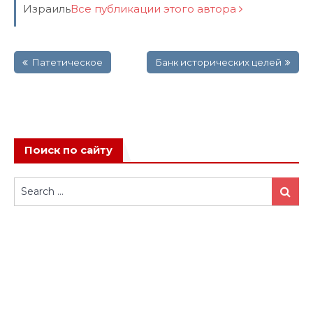
Израиль
Все публикации этого автора
Навигация
Патетическое
Банк исторических целей
по
записям
Поиск по сайту
Search
Search
for: