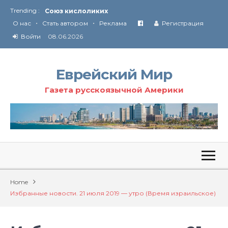
Trending :
Соглашение США с Ираном
•
•
Технология Революции в Иране
О нас
Стать автором
Реклама
Регистрация
Войти
08.06.2026
От Ирана до Ливана и Газы
Еврейский Мир
Газета русскоязычной Америки
Home
Избранные новости. 21 июля 2019 — утро (Время израильское)