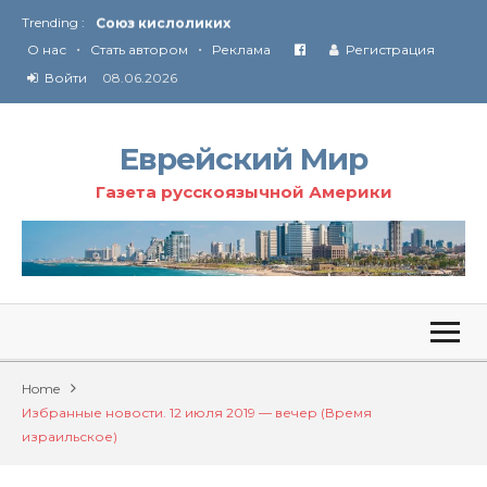
Trending :
Соглашение США с Ираном
•
•
Технология Революции в Иране
О нас
Стать автором
Реклама
Регистрация
Войти
08.06.2026
От Ирана до Ливана и Газы
Еврейский Мир
Газета русскоязычной Америки
Home
Избранные новости. 12 июля 2019 — вечер (Время
израильское)