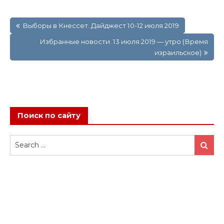
Навигация
Выборы в Кнессет. Дайджест 10-12 июля 2019
по
записям
Избранные новости. 13 июля 2019 — утро (Время
израильское)
Поиск по сайту
Search
Search
for: