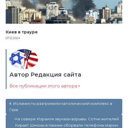
Киев в трауре
07.12.2024
Автор Редакция сайта
Все публикации этого автора
Навигация
Исламисты разгромили католический комплекс в
по
Газе
записям
На севере Израиля звучали взрывы. Сотни жителей
Кирьят Шмоны в панике оборвали телефоны мэрии.