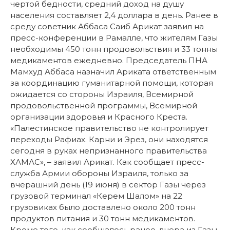
чертой бедности, средний доход на душу
населения составляет 2,4 доллара в день. Ранее в
среду советник Аббаса Саиб Арикат заявил на
пресс-конференции в Рамалле, что жителям Газы
необходимы 450 тонн продовольствия и 33 тонны
медикаментов ежедневно. Председатель ПНА
Мамхуд Аббаса назначил Ариката ответственным
за координацию гуманитарной помощи, которая
ожидается со стороны Израиля, Всемирной
продовольственной программы, Всемирной
организации здоровья и Красного Креста.
«Палестинское правительство не контролирует
переходы Рафиах. Карни и Эрез, они находятся
сегодня в руках непризнанного правительства
ХАМАС», – заявил Арикат. Как сообщает пресс-
служба Армии обороны Израиля, только за
вчерашний день (19 июня) в сектор Газы через
грузовой терминал «Керем Шалом» на 22
грузовиках было доставлено около 200 тонн
продуктов питания и 30 тонн медикаментов.
Кроме того, как сообщалось ранее, вчера из Газы