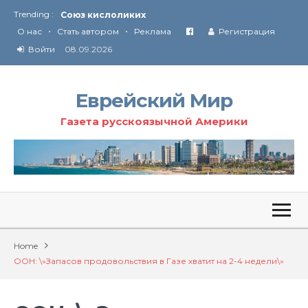
Trending :
Союз кислоликих
•
•
Соглашение США с Ираном
О нас
Стать автором
Реклама
Регистрация
Технология Революции в Иране
Войти
08.09.2026
От Ирана до Ливана и Газы
Еврейский Мир
Газета русскоязычной Америки
Home
ООН: \»Запасов продовольствия в Газе хватит на 2-4 недели\»