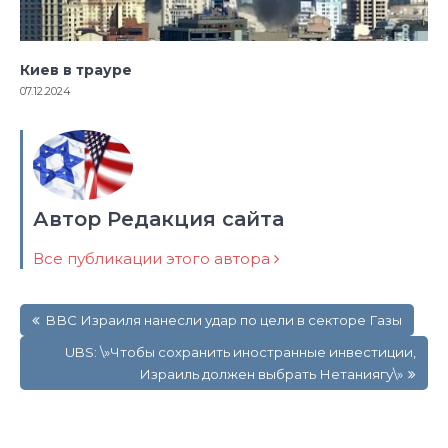
Киев в трауре
07.12.2024
Автор Редакция сайта
Все публикации этого автора
Навигация
ВВС Израиля нанесли удар по цели в секторе Газы
по
записям
UBS: \»Чтобы сохранить иностранные инвестиции,
Израиль должен выбрать Нетаниягу\»