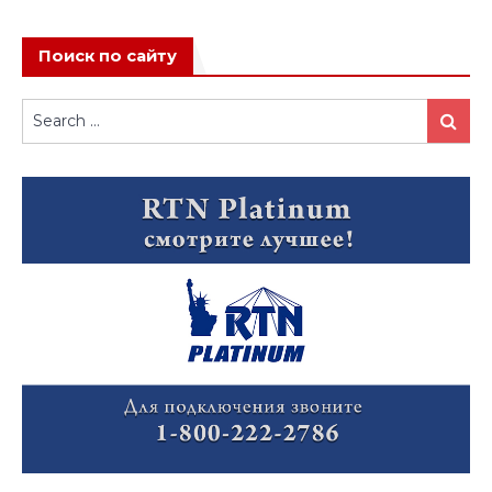
Поиск по сайту
Search
Search
for: