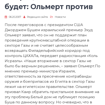
будет: Ольмерт против
06.20.2007
Редакция сайта
Новости
После переговоров с президентом США
Джорджем Бушем израильский премьер Эхуд
Ольмерт заявил, что он не поддержит план
проведения крупномасштабной операции в
секторе Газы и не считает целесообразным
возвращать Филадельфийский коридор под
контроль ЦАХАЛа, передает радиостанция «Коль
Исраэль». «Наше вторжение в сектор Газы не
было бы верным решением», – заявил Ольмерт.По
мнению премьер-министра Израиля,
ответственность за пресечение контрабанды
оружия и боеприпасов из Египта в сектор Газы
лежит на египетском правительстве. Ольмерт
призвал Каир обратить пристальное внимание на
эту проблему.Белый дом не публикует позицию
Буша по данному вопросу. Но очевидно, что в