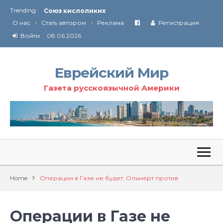
Trending :
Союз кислоликих
•
•
Соглашение США с Ираном
О нас
Стать автором
Реклама
Регистрация
Технология Революции в Иране
Войти
08.06.2026
От Ирана до Ливана и Газы
Еврейский Мир
Газета русскоязычной Америки
Home
Операции в Газе не будет: Ольмерт против
Операции в Газе не