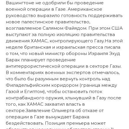
Вашингтоне не одобрили бы проведение
военной операции в Газе. Американское
руководство выразило готовность поддерживать
новое палестинское правительство,
возглавляемое Салямом Файядом. При этом США
выступают за полную изоляцию правительства
движения ХАМАС, контролирующего Газу.На этой
неделе британская и израильская пресса писала
о том, что новый министр обороны Израиля Эхуд
Барак планирует проведение
антитеррористической операции в секторе Газы.
В комментариях военных экспертов отмечалось,
что было бы разумным вернуть контроль над
Филадельфийским коридором (граница между
Газой и Египтом), чтобы остановить поток
контрабандного оружия, хлынувший в Газу после
того, как ХАМАС захватил власть в
секторе.Заявление Ольмерта об отказе от
операции в Газе вынуждает Барака
бездействовать. Позиция премьера может