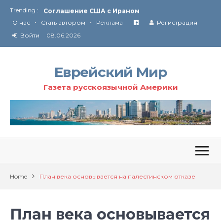
Trending :
Соглашение США с Ираном
•
•
Технология Революции в Иране
О нас
Стать автором
Реклама
Регистрация
Войти
08.06.2026
От Ирана до Ливана и Газы
Еврейский Мир
Газета русскоязычной Америки
Home
План века основывается на палестинском отказе
План века основывается