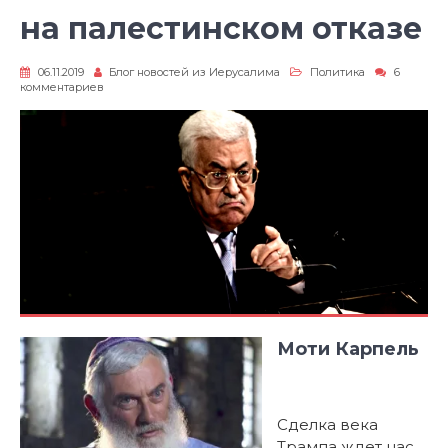
на палестинском отказе
06.11.2019
Блог новостей из Иерусалима
Политика
6
к
комментариев
записи
План
века
основывается
на
палестинском
отказе
Моти Карпель
Сделка века
Трампа ждет нас