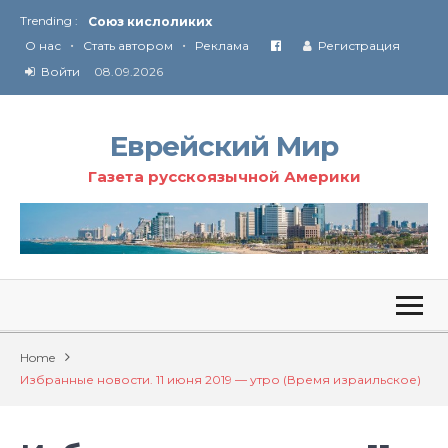
Trending :
Союз кислоликих
•
•
Соглашение США с Ираном
О нас
Стать автором
Реклама
Регистрация
Технология Революции в Иране
Войти
08.09.2026
От Ирана до Ливана и Газы
Еврейский Мир
Газета русскоязычной Америки
Home
Избранные новости. 11 июня 2019 — утро (Время израильское)