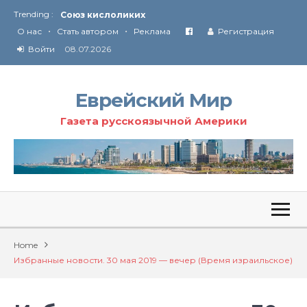
Trending :
Соглашение США с Ираном
•
•
Технология Революции в Иране
О нас
Стать автором
Реклама
Регистрация
Войти
08.07.2026
От Ирана до Ливана и Газы
Еврейский Мир
Газета русскоязычной Америки
Home
Избранные новости. 30 мая 2019 — вечер (Время израильское)