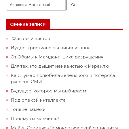
Свежие записи
Фиговый листок
Иудео-христианская цивилизация
От Обамы к Мамдани: цикл разрушения
Для тех, кто дышит ненавистью к Израилю
Как Лумер полюбила Зеленского и потеряла
русские СМИ
Будущее, которое мы выбираем
Под опекой интеллекта
Тонкие намёки
Почему ты молчишь?
Майкл Сэвидж: «Демократический социализм