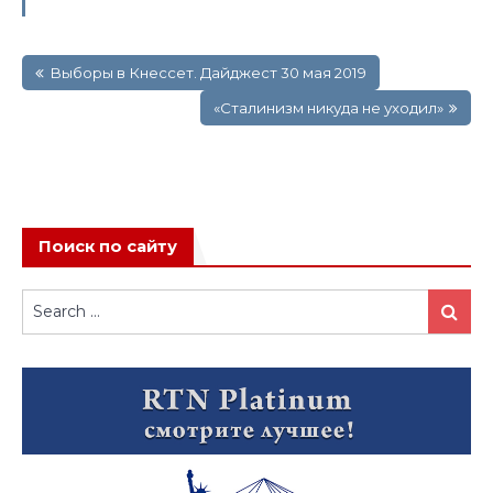
Навигация
Выборы в Кнессет. Дайджест 30 мая 2019
по
записям
«Сталинизм никуда не уходил»
Поиск по сайту
Search
Search
for: