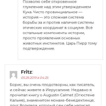
Позволю себе откровенное
глумление над этим утверждением
Кука. Чисто провинциальное —
история — это сложная система
борьбы за и против наличия системы
этических координат в социуме. Всё
остальные компоненты истории,
просто проявления основных
животных инстинктов. Царь Пирр тому
подтверждение.
Fritz
:
05.29.2019 в 04:25
Борис, вы очень плодотворны, как писатель,
и сейчас живете в Иерусалиме. Недавно я
прочитал книгу о Augustin Calmet (Огюстене
Кальме), знаменитом монахе-бенедектинце,
друг Вольтера, который сам себе написал