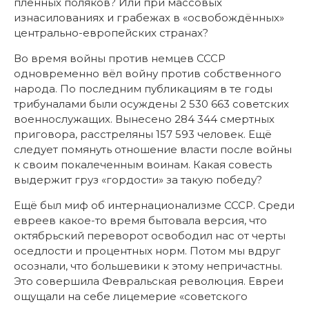
пленных поляков? Или при массовых
изнасилованиях и грабежах в «освобождённых»
центрально-европейских странах?
Во время войны против немцев СССР
одновременно вёл войну против собственного
народа. По последним публикациям в те годы
трибуналами были осуждены 2 530 663 советских
военнослужащих. Вынесено 284 344 смертных
приговора, расстреляны 157 593 человек. Ещё
следует помянуть отношение власти после войны
к своим покалеченным воинам. Какая совесть
выдержит груз «гордости» за такую победу?
Ещё был миф об интернационализме СССР. Среди
евреев какое-то время бытовала версия, что
октябрьский переворот освободил нас от черты
оседлости и процентных норм. Потом мы вдруг
осознали, что большевики к этому непричастны.
Это совершила Февральская революция. Евреи
ощущали на себе лицемерие «советского