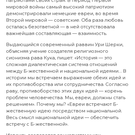
патриотами своих стран. В период Первой
мировой войны самый высокий патриотизм
демонстрировали немецкие евреи, во время
Второй мировой — советские. Оба раза любовь
осталась безответной — в ней отсутствовала
важнейшая составляющая — взаимность.
Выдающийся современный раввин Ури Шерки,
объясняя учение создателя религиозного
сионизма рава Кука, пишет: «История — это
сложная диалектическая система отношений
между Б-жественной и национальной идеями… В
истории мы встречаем выражение обеих идей и
их противоборства или сотрудничества. Согласно
раву, противоборство этих двух идей — корень
проблем человечества. Мы, евреи, должны стать
решением». Почему мы? «Евреи встречают Б-
жественную идею посредством национальной.
Весь смысл национальной идеи — обеспечить
встречу с Б-жественной».