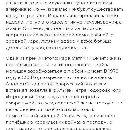
ашкенази, «синтезирующих» путь советских и
американских — израильские будут существовать,
когда те растают. Израильтяне приняли на себя
идеологию, но это идеология не исчезновения, а
жизни. Они — единственный из народов
«первого мира» со здоровой демографией. У
средней израильтянки вдвое и даже больше
детей, чем у средней европеянки.
Одна из причин этого: израильтянин ценит жизнь,
поскольку над ней висит опасность — война,
могущая возобновиться в любой момент. В 1970
году в СССР одновременно появились фильм
Андрея Смирнова «Белорусский вокзал» и
вставная новелла в фильме Петра Тодоровского
«Городской романс», в которых герои в
аморальной, по сути, советской жизни тоскуют по
нечеловечески тяжёлой и опасной, но
осмысленной военной. Слава Б-гу, количество
погибших в израильских войнах в последние
десятилетия не столь велико, по сравнению,