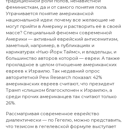
традиционной роли полов, ненавистной
феминисткам, да и от самого понятия пола.
Утрачивается понятие американской
национальной идеи: почему все желающие не
могут прийти в Америку и растворить её в своей
массе? Специальный феномен современной
Америки — активный еврейский антисемитизм,
заметный, например, в публикациях и
карикатурах «Нью-Йорк Таймс», и владельцы, и
большинство авторов которой — евреи. А также
прохладное в целом отношение американских
евреев к Израилю. Так недавний опрос
авторитетной Pew Research показал: 42%
американских евреев считают, что президент
Трамп «слишком благосклонен к Израилю», а
среди прочих американцев так считают только
26%.
Рассматривая современное еврейство
диалектически — по Гегелю, можно представить,
что тезисом в гегелевской формуле выступает