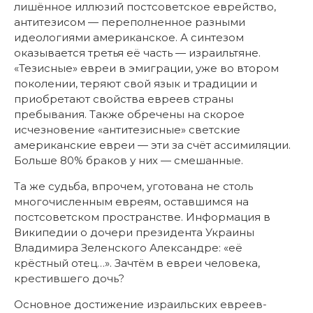
лишённое иллюзий постсоветское еврейство,
антитезисом — переполненное разными
идеологиями американское. А синтезом
оказывается третья её часть — израильтяне.
«Тезисные» евреи в эмиграции, уже во втором
поколении, теряют свой язык и традиции и
приобретают свойства евреев страны
пребывания. Также обречены на скорое
исчезновение «антитезисные» светские
американские евреи — эти за счёт ассимиляции.
Больше 80% браков у них — смешанные.
Та же судьба, впрочем, уготована не столь
многочисленным евреям, оставшимся на
постсоветском пространстве. Информация в
Википедии о дочери президента Украины
Владимира Зеленского Александре: «её
крёстный отец…». Зачтём в евреи человека,
крестившего дочь?
Основное достижение израильских евреев-