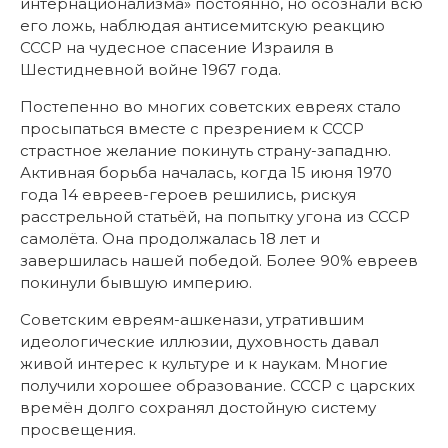
интернационализма» постоянно, но осознали всю
его ложь, наблюдая антисемитскую реакцию
СССР на чудесное спасение Израиля в
Шестидневной войне 1967 года.
Постепенно во многих советских евреях стало
просыпаться вместе с презрением к СССР
страстное желание покинуть страну-западню.
Активная борьба началась, когда 15 июня 1970
года 14 евреев-героев решились, рискуя
расстрельной статьёй, на попытку угона из СССР
самолёта. Она продолжалась 18 лет и
завершилась нашей победой. Более 90% евреев
покинули бывшую империю.
Советским евреям-ашкенази, утратившим
идеологические иллюзии, духовность давал
живой интерес к культуре и к наукам. Многие
получили хорошее образование. СССР с царских
времён долго сохранял достойную систему
просвещения.