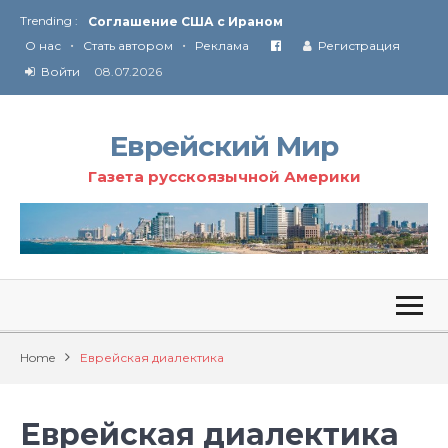
Trending :
Соглашение США с Ираном
•
•
Технология Революции в Иране
О нас
Стать автором
Реклама
Регистрация
Войти
08.07.2026
От Ирана до Ливана и Газы
Еврейский Мир
Газета русскоязычной Америки
Home
Еврейская диалектика
Еврейская диалектика