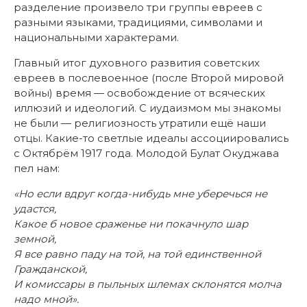
разделение произвело три группы евреев с
разными языками, традициями, символами и
национальными характерами.
Главный итог духовного развития советских
евреев в послевоенное (после Второй мировой
войны) время — освобождение от всяческих
иллюзий и идеологий. С иудаизмом мы знакомы
не были — религиозность утратили ещё наши
отцы. Какие-то светлые идеалы ассоциировались
с Октябрём 1917 года. Молодой Булат Окуджава
пел нам:
«Но если вдруг когда-нибудь мне уберечься не
удастся,
Какое б новое сраженье ни покачнуло шар
земной,
Я все равно паду на той, на той единственной
Гражданской,
И комиссары в пыльных шлемах склонятся молча
надо мной».