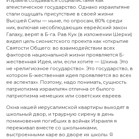
Израиль создавался социалистами как
атеистическое государство. Однако израильтяне
стали ощущать присутствие в своей жизни
Высшей Силы — ныне, по опросам, 80% среди
них, включая несоблюдающих еврейский закон
Галаху, верят в Б-га. Рав Кук (в изложении Шерки)
видел цель сионистского проекта как «открытие
Святости Общего: во взаимодействии всех
факторов национальной жизни проявляется Б-
жественная Идея, или, если хотите — Шхина. Это
не «религиозное государство». Это государство, в
котором Б-жественная идея проявляется во всех
ее аспектах». Поэтому, надо понимать, сущность
патриотизма израильтян отлична от былого
патриотизма немецких или советских евреев.
Окна нашей иерусалимской квартиры выходят в
школьный двор, и траурную сирену в день
поминовения погибших в войнах Израиля я
переживал вместе со школьниками,
выстроенными каре во дворе их школы. Я