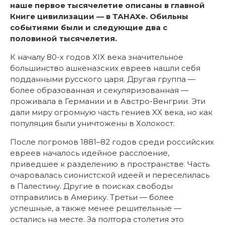
наше первое тысячелетие описаны в главной
Книге цивилизации — в ТАНАХе. Обильны
событиями были и следующие два с
половиной тысячелетия.
К началу 80-х годов XIX века значительное
большинство ашкеназских евреев нашли себя
подданными русского царя. Другая группа —
более образованная и секуляризованная —
проживала в Германии и в Австро-Венгрии. Эти
дали миру огромную часть гениев XX века, но как
популяция были уничтожены в Холокост.
После погромов 1881–82 годов среди российских
евреев началось идейное расслоение,
приведшее к разделению в пространстве. Часть
очаровалась сионистской идеей и переселилась
в Палестину. Другие в поисках свободы
отправились в Америку. Третьи — более
успешные, а также менее решительные —
остались на месте. За полтора столетия это