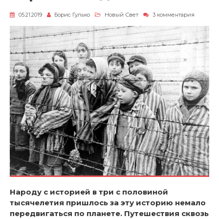
к
05.21.2019
Борис Гулько
Новый Свет
3 комментария
записи
Еврейск
диалект
Народу с историей в три с половиной
тысячелетия пришлось за эту историю немало
передвигаться по планете. Путешествия сквозь