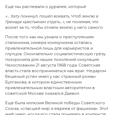
Ещё мы распевали о дуралее, который
«… Хату покинул, пошёл воевать, Чтоб землю в
Гренаде крестьянам отдать…»,
не понимая, что
воюет за то, чтобы отняли землю у него самого.
После того как мы узнали о преступлениях
сталинизма, химера коммунизма осталась
привлекательной лишь для карьеристов и
глупцов. Окончательно социалистическую грёзу
похоронила для наших поколений оккупация
Чехословакии 21 августа 1968 года. Советская
власть стала восприниматься как враг. Недаром
бешеный успех имел у нас странный роман
Булгакова, в котором единственным
привлекательным властным авторитетом в
советской Москве оказался Дьявол.
Ещё была иллюзия Великой победы Советского
Союза, «спасшей мир и евреев от фашизма». Этот
миф умер, когда его стали понимать в контексте