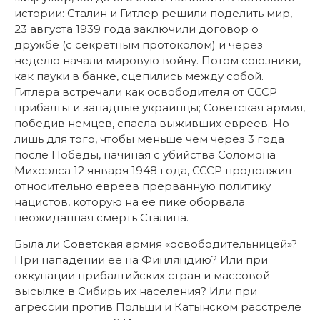
истории: Сталин и Гитлер решили поделить мир,
23 августа 1939 года заключили договор о
дружбе (с секретным протоколом) и через
неделю начали мировую войну. Потом союзники,
как пауки в банке, сцепились между собой.
Гитлера встречали как освободителя от СССР
прибалты и западные украинцы; Советская армия,
победив немцев, спасла выживших евреев. Но
лишь для того, чтобы меньше чем через 3 года
после Победы, начиная с убийства Соломона
Михоэлса 12 января 1948 года, СССР продолжил
относительно евреев прерванную политику
нацистов, которую на ее пике оборвала
неожиданная смерть Сталина.
Была ли Советская армия «освободительницей»?
При нападении её на Финляндию? Или при
оккупации прибалтийских стран и массовой
высылке в Сибирь их населения? Или при
агрессии против Польши и Катынском расстреле