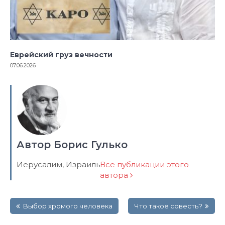
Еврейский груз вечности
07.06.2026
Автор Борис Гулько
Иерусалим, Израиль
Все публикации этого
автора
Навигация
Выбор хромого человека
Что такое совесть?
по
записям