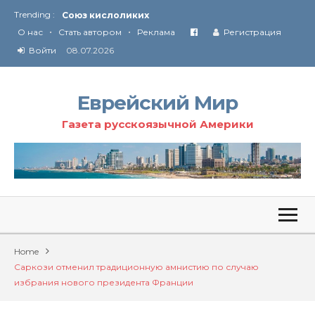
Trending :
Соглашение США с Ираном
•
•
Технология Революции в Иране
О нас
Стать автором
Реклама
Регистрация
Войти
08.07.2026
От Ирана до Ливана и Газы
Еврейский Мир
Газета русскоязычной Америки
Home
Саркози отменил традиционную амнистию по случаю
избрания нового президента Франции