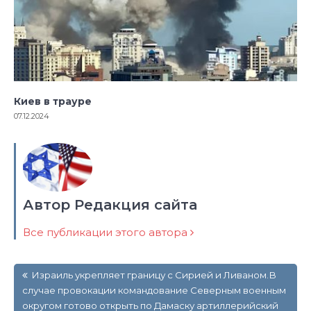
Киев в трауре
07.12.2024
Автор Редакция сайта
Все публикации этого автора
Навигация
Израиль укрепляет границу с Сирией и Ливаном.В
по
случае провокации командование Северным военным
записям
округом готово открыть по Дамаску артиллерийский