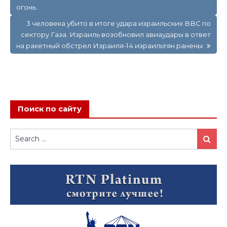
огонь.
3 человека убито в итоге удара израильских ВВС по
сектору Газа. Израиль возобновил авиаудары в ответ
на ракетный обстрел Израиля-14 израильтян ранены.
Поиск по сайту
Search
Search
for: