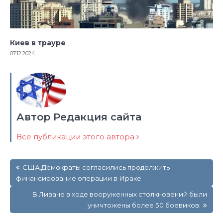
Киев в трауре
07.12.2024
Автор Редакция сайта
Все публикации этого автора
Навигация
США.Демократы согласились продолжить
по
финансирование операции в Ираке
записям
В Ливане в ходе вооруженных столкновений были
уничтожены более 50 боевиков.