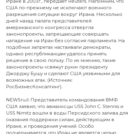
Ираке в 2003г., передает Reuters. Напомним, что
США по-прежнему не исключают военного
разрешения ситуации вокруг Ирана. Несколько
дней назад палата представителей
американского конгресса отвергла
законопроекты, запрещающие совершать
нападение на Иран без согласия парламента. На
подобных запретах настаивали демократы,
однако республиканцам удалось принять
решение в свою пользу. По их мнению, такие
законопроекты «свяжут руки» президенту
Джорджу Бушу и сделают США уязвимыми для
возможных атак. (Источник:
РосБизнесКонсалтинг).
NEWSru.il: Представитель командования ВМФ
США заявил, что авианосцы USS John C. Stennis и
USS Nimitz вошли в воды Персидского залива для
оказания поддержки силам, действующим в
Ираке, и проведения учений. Особо
подчеркивается, что Иран не является целью