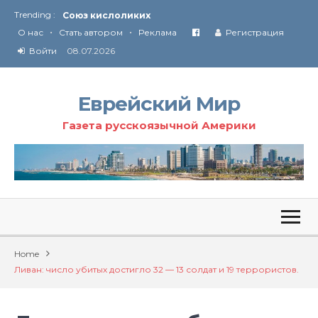
Союз кислоликих
Trending :
Соглашение США с Ираном
•
•
О нас
Стать автором
Реклама
Регистрация
Технология Революции в Иране
Войти
08.07.2026
От Ирана до Ливана и Газы
Еврейский Мир
Газета русскоязычной Америки
Home
Ливан: число убитых достигло 32 — 13 солдат и 19 террористов.