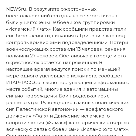
NEWSru.: В результате ожесточенных
боестолкновений сегодня на севере Ливана
были уничтожены 19 боевиков группировки
«Исламский Фатх». Как сообщили представители
сил безопасности, ситуация в Триполи взята под
контроль армейскими подразделениями. Потери
военнослужащих составили 13 человек, ранения
получили 27 человек. Обстановка в городе и его
окрестностях остается напряженной. В
настоящее время ведутся поиски по меньшей
мере одного уцелевшего исламиста, сообщает
ИТАР-ТАСС.Согласно поступающей информации с
места событий, многие здания и автомашины
сильно повреждены. Бои продолжались с
раннего утра. Руководство главных политических
сил Палестинской автономии — арафатовского
движения «Фатх» и Движение исламского
сопротивления («Хамас») категорически отвергло
всяческую связь с боевиками «Исламского Фатх».
Они отметили, что прилагают со своей стороны