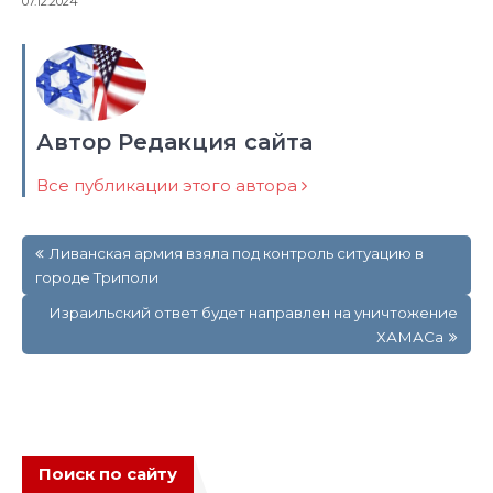
07.12.2024
Автор Редакция сайта
Все публикации этого автора
Навигация
Ливанская армия взяла под контроль ситуацию в
по
городе Триполи
записям
Израильский ответ будет направлен на уничтожение
ХАМАСа
Поиск по сайту