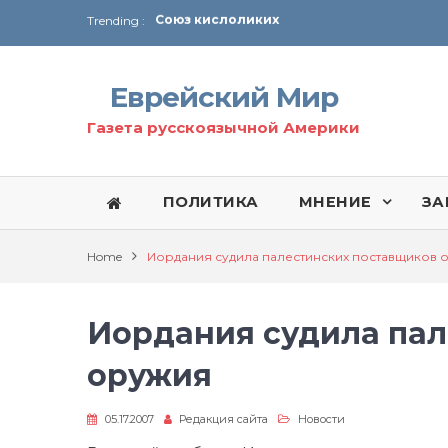
Trending :
Соглашение США с Ираном
Технология Революции в Иране
Еврейский Мир
От Ирана до Ливана и Газы
Газета русскоязычной Америки
ПОЛИТИКА
МНЕНИЕ
ЗА
Home
Иордания судила палестинских поставщиков 
Иордания судила пал
оружия
05.17.2007
Редакция сайта
Новости