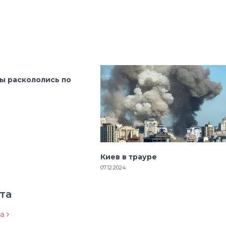
ы раскололись по
Киев в трауре
07.12.2024
та
ра