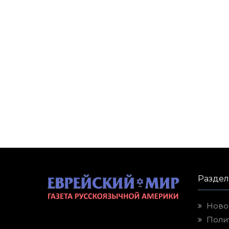
Разде
Ново
Поли