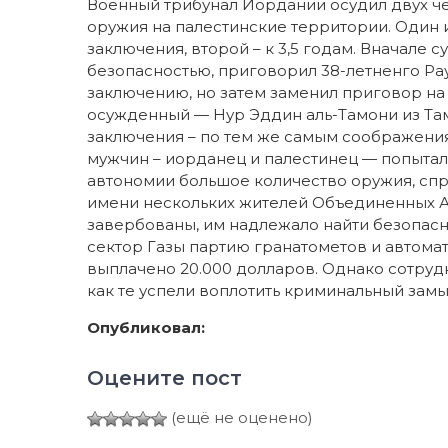
Военный трибунал Иордании осудил двух че
оружия на палестинские территории. Один 
заключения, второй – к 3,5 годам. Вначале
безопасностью, приговорил 38-летненго Ра
заключению, но затем заменил приговор на 1
осужденный — Нур Эддин аль-Тамони из Там
заключения – по тем же самым соображени
мужчин – иорданец и палестинец — попытал
автономии большое количество оружия, спря
имени нескольких жителей Объединенных А
завербованы, им надлежало найти безопас
сектор Газы партию гранатометов и автома
выплачено 20.000 долларов. Однако сотруд
как те успели воплотить криминальный замыс
Опубликовал:
Оцените пост
(ещё не оценено)