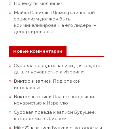
Почему ты молчишь?
Майкл Сэвидж: «Демократический
социализм должен быть
криминализирован, а его лидеры –
депортированы»
Новые комментарии
Суровая правда
к записи
Для тех, кто
дышит ненавистью к Израилю
Виктор
к записи
Под опекой
интеллекта
Виктор
к записи
Для тех, кто дышит
ненавистью к Израилю
Суровая правда
к записи
Будущее,
которое мы выбираем
Mike22
к записи
Будущее, которое мы