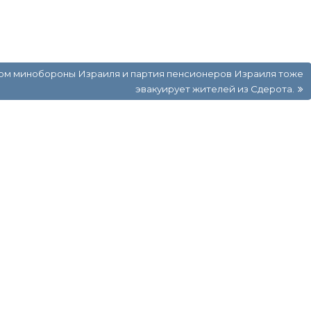
ом минобороны Израиля и партия пенсионеров Израиля тоже
эвакуирует жителей из Сдерота.