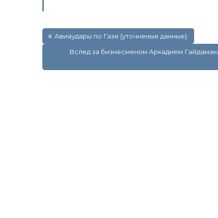
Навигация
Авиаудары по Газе (уточненые данные).
по
записям
Вслед за бизнесменом Аркадием Гайдамак