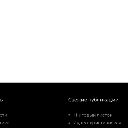
лы
Свежие публикации
сти
Фиговый листок
тика
Иудео-христианская