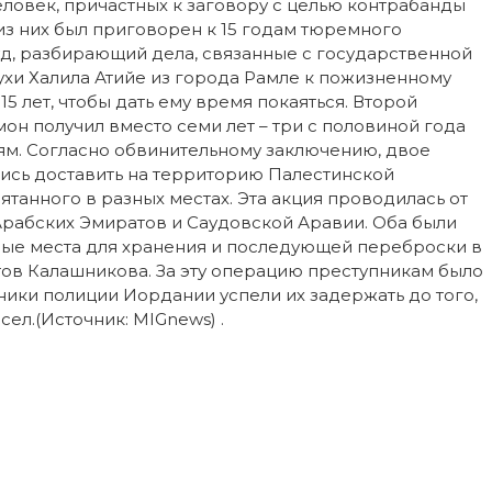
ловек, причастных к заговору с целью контрабанды
из них был приговорен к 15 годам тюремного
 суд, разбирающий дела, связанные с государственной
ухи Халила Атийе из города Рамле к пожизненному
5 лет, чтобы дать ему время покаяться. Второй
он получил вместо семи лет – три с половиной года
ям. Согласно обвинительному заключению, двое
ись доставить на территорию Палестинской
танного в разных местах. Эта акция проводилась от
рабских Эмиратов и Саудовской Аравии. Оба были
ные места для хранения и последующей переброски в
тов Калашникова. За эту операцию преступникам было
ники полиции Иордании успели их задержать до того,
ел.(Источник: MIGnews) .