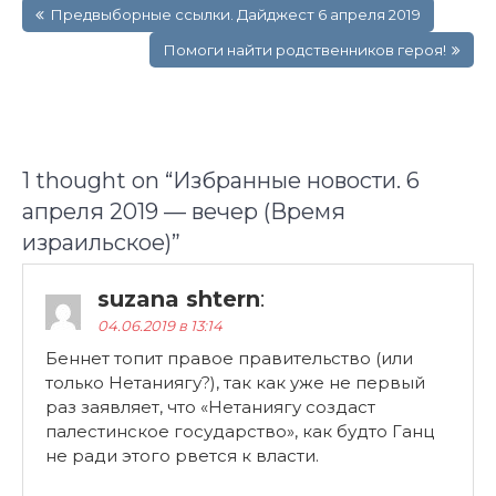
Предвыборные ссылки. Дайджест 6 апреля 2019
по
записям
Помоги найти родственников героя!
1 thought on “
Избранные новости. 6
апреля 2019 — вечер (Время
израильское)
”
suzana shtern
:
04.06.2019 в 13:14
Беннет топит правое правительство (или
только Нетаниягу?), так как уже не первый
раз заявляет, что «Нетаниягу создаст
палестинское государство», как будто Ганц
не ради этого рвется к власти.