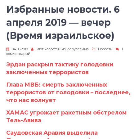
Избранные новости. 6
апреля 2019 — вечер
(Время израильское)
04.06.2019
Блог новостей из Иерусалима
Новости
1
к
комментарий
записи
Избранные
Эрдан раскрыл тактику голодовки
новости.
заключенных террористов
6
апреля
2019
Глава МВБ: смерть заключенных
—
вечер
террористов от голодовки – последнее,
(Время
что нас волнует
израильское)
ХАМАС угрожает ракетным обстрелом
Тель-Авива
Саудовская Аравия выделила