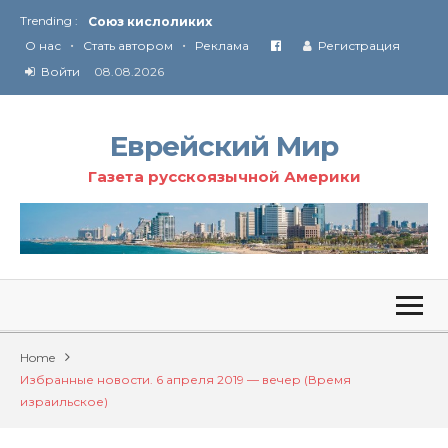
Союз кислоликих
Trending :
Соглашение США с Ираном
•
•
О нас
Стать автором
Реклама
Регистрация
Технология Революции в Иране
Войти
08.08.2026
От Ирана до Ливана и Газы
Еврейский Мир
Газета русскоязычной Америки
Home
Избранные новости. 6 апреля 2019 — вечер (Время
израильское)