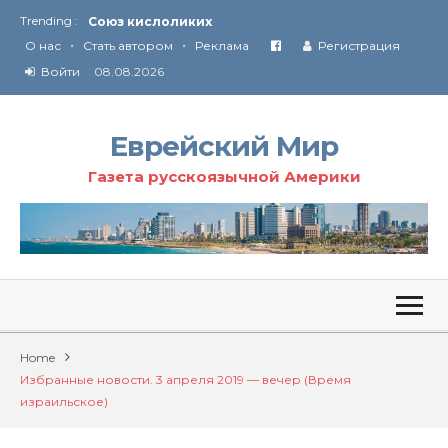
Trending :
Союз кислоликих
•
•
Соглашение США с Ираном
О нас
Стать автором
Реклама
Регистрация
Технология Революции в Иране
Войти
08.08.2026
От Ирана до Ливана и Газы
Еврейский Мир
Газета русскоязычной Америки
Home
Избранные новости. 3 апреля 2019 — вечер (Время
израильское)