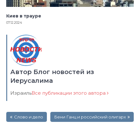
Киев в трауре
07.12.2024
Автор Блог новостей из
Иерусалима
Израиль
Все публикации этого автора
Навигация
Слово и дело
Бени Ганц и российский олигарх
по
записям