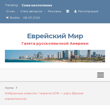
Trending :
Союз кислоликих
•
•
Соглашение США с Ираном
О нас
Стать автором
Реклама
Регистрация
Технология Революции в Иране
Войти
08.09.2026
От Ирана до Ливана и Газы
Еврейский Мир
Газета русскоязычной Америки
Home
Избранные новости. 1 апреля 2019 — утро (Время
израильское)