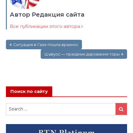
Автор Редакция сайта
Все публикации этого автора
Навигация
Ситуация в Газе пошла вразнос
по
записям
Шавуос — праздник дарования торы
Поиск по сайту
Search
Search
for: