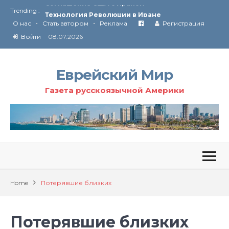
Trending :
Технология Революции в Иране
•
•
О нас
Стать автором
Реклама
Регистрация
От Ирана до Ливана и Газы
Войти
08.07.2026
Еврейский Мир
Газета русскоязычной Америки
Home
Потерявшие близких
Потерявшие близких