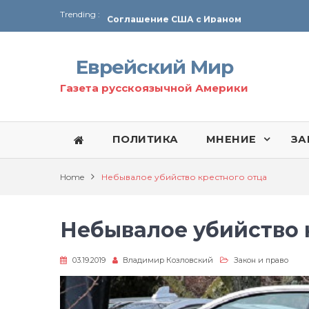
Trending :
Соглашение США с Ираном
Технология Революции в Иране
Еврейский Мир
От Ирана до Ливана и Газы
Газета русскоязычной Америки
ПОЛИТИКА
МНЕНИЕ
ЗА
Home
Небывалое убийство крестного отца
Небывалое убийство 
03.19.2019
Владимир Козловский
Закон и право