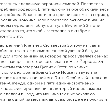
озапись, сделанную охранной камерой. После того
судебным ордером. В пятницу они также обыскали весь
стройства. В частности они прочли все смс за период,
озяина. Кончина Кали произвела ажиотаж в наших
всем перестали гибнуть от пуль. 59-летний Энтони
тован за то, что якобы застрелил в октябре в
сенто Зито.
астрелили 71-летнего Сильвестра Зоттолу из клана
л обвинен член афроамериканской уличной банды
 и доли того внимания, которое пресса уделяет сейчас
во главаря гангстерского клана в Нью-Йорке за 34
менитым гангстером Джоном Готти по кличке
нского ресторана Sparks Stake House главу клана
осле этого заказавший его Готти. Особняк Кастеллано
йтен-Айленде, одном из пяти административных
ах не зафиксировали пикап, который видеокамеры
о сделали вывод, что машина так и не уехала со
ена на одной из местных автосвалок, где ее положили