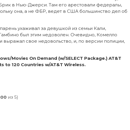
Брик в Нью-Джерси. Там его арестовали федералы,
льку она, а не ФБР, ведет в США большинство дел об
, парень ухаживал за девушкой из семьи Кали,
 Гамбино был этим недоволен. Очевидно, Комелло
 выражал свое недовольство, и, по версии полиции,
Shows/Movies On Demand (w/SELECT Package.) AT&T
xts to 120 Countries w/AT&T Wireless.
,00
из 5)