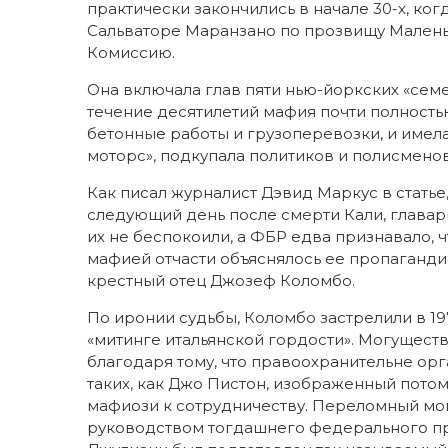
практически закончились в начале 30-х, ког
Сальваторе Маранзано по прозвищу Малень
Комиссию.
Она включала глав пяти нью-йоркских «семе
течение десятилетий мафия почти полность
бетонные работы и грузоперевозки, и имел
моторс», подкупала политиков и полисмено
Как писал журналист Дэвид Маркус в стать
следующий день после смерти Кали, главар
их не беспокоили, а ФБР едва признавало, 
мафией отчасти объяснялось ее пропаганди
крестный отец Джозеф Коломбо.
По иронии судьбы, Коломбо застрелили в 19
«митинге итальянской гордости». Могуществ
благодаря тому, что правоохранительне ор
таких, как Джо Пистон, изображенный потом
мафиози к сотрудничеству. Переломный мом
руководством тогдашнего федерального п