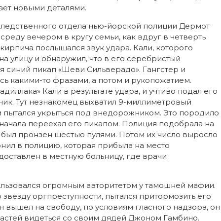
ает новыми деталями.
следственного отдела нью-йорской полиции Дермот
среду вечером в кругу семьи, как вдруг в четверть
 кирпича послышался звук удара. Кали, которого
а улицу и обнаружил, что в его серебристый
 синий пикап «Шеви Сильверадо». Гангстер и
сь какими-то фразами, а потом и рукопожатием.
диллака» Кали в результате удара, и учтиво подал его
жник. Тут незнакомец выхватил 9-миллиметровый
ли пытался укрыться под внедорожником. Это породило
сначала переехал его пикапом. Полиция подобрала на
ли был пронзен шестью пулями. Потом их число выросло
вонил в полицию, которая прибыла на место
доставлен в местную больницу, где врачи
ользовался огромным авторитетом у тамошней мафии.
звезду оргпреступности, пытался притормозить его
н вышел на свободу, по условиям гласного надзора, он
астей видеться со своим дядей Джоном Гамбино.