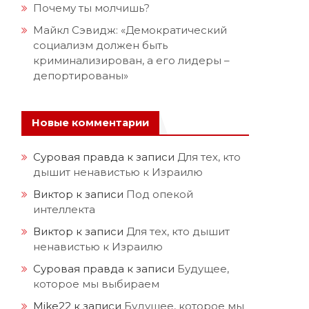
Почему ты молчишь?
Майкл Сэвидж: «Демократический
социализм должен быть
криминализирован, а его лидеры –
депортированы»
Новые комментарии
Суровая правда
к записи
Для тех, кто
дышит ненавистью к Израилю
Виктор
к записи
Под опекой
интеллекта
Виктор
к записи
Для тех, кто дышит
ненавистью к Израилю
Суровая правда
к записи
Будущее,
которое мы выбираем
Mike22
к записи
Будущее, которое мы