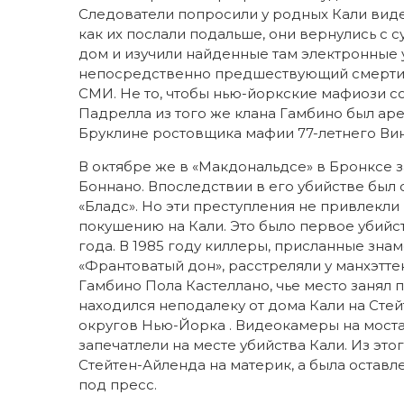
Следователи попросили у родных Кали виде
как их послали подальше, они вернулись с 
дом и изучили найденные там электронные у
непосредственно предшествующий смерти х
СМИ. Не то, чтобы нью-йоркские мафиози со
Падрелла из того же клана Гамбино был арес
Бруклине ростовщика мафии 77-летнего Вин
В октябре же в «Макдональдсе» в Бронксе з
Боннано. Впоследствии в его убийстве бы
«Бладс». Но эти преступления не привлекли
покушению на Кали. Это было первое убийст
года. В 1985 году киллеры, присланные зна
«Франтоватый дон», расстреляли у манхэтте
Гамбино Пола Кастеллано, чье место занял п
находился неподалеку от дома Кали на Сте
округов Нью-Йорка . Видеокамеры на мост
запечатлели на месте убийства Кали. Из этог
Стейтен-Айленда на материк, а была оставл
под пресс.