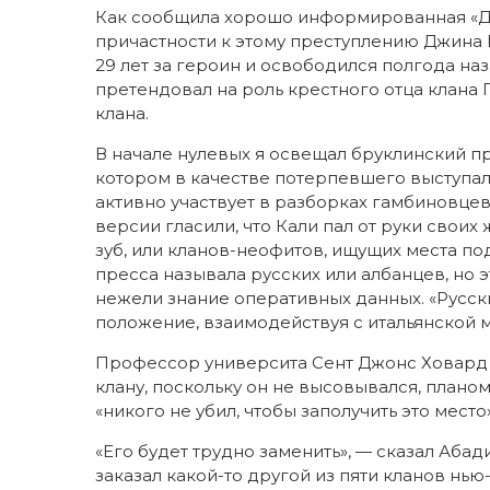
Как сообщила хорошо информированная «Де
причастности к этому преступлению Джина Г
29 лет за героин и освободился полгода наз
претендовал на роль крестного отца клана 
клана.
В начале нулевых я освещал бруклинский пр
котором в качестве потерпевшего выступал
активно участвует в разборках гамбиновцев
версии гласили, что Кали пал от руки свои
зуб, или кланов-неофитов, ищущих места п
пресса называла русских или албанцев, но 
нежели знание оперативных данных. «Русс
положение, взаимодействуя с итальянской м
Профессор университа Сент Джонс Ховард А
клану, поскольку он не высовывался, план
«никого не убил, чтобы заполучить это место»
«Его будет трудно заменить», — сказал Абад
заказал какой-то другой из пяти кланов нь