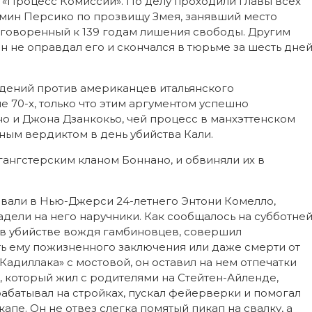
«Процесс Комиссии». По делу проходили главы всех
армин Персико по прозвищу Змея, занявший место
иговоренный к 139 годам лишения свободы. Другим
 не оправдал его и скончался в тюрьме за шесть дне
дений против американцев итальянского
 70-х, только что этим аргументом успешно
 и Джона Дзанкокьо, чей процесс в манхэттенском
ым вердиктом в день убийства Кали.
гангстерским кланом Боннано, и обвиняли их в
овали в Нью-Джерси 24-летнего Энтони Комелло,
дели на него наручники. Как сообщалось на субботне
в убийстве вождя гамбиновцев, совершил
ь ему пожизненного заключения или даже смерти от
Кадиллака» с мостовой, он оставил на нем отпечатки
, который жил с родителями на Стейтен-Айленде,
рабатывал на стройках, пускал фейерверки и помогал
апе. Он не отвез слегка помятый пикап на свалку, а