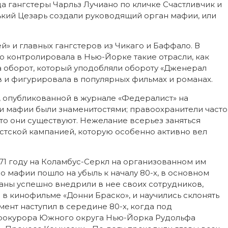
да гангстеры Чарльз Лучиано по кличке Счастливчик и
кий Цезарь создали руководящий орган мафии, или
й» и главных гангстеров из Чикаго и Баффало. В
ю контролировала в Нью-Йорке такие отрасли, как
а оборот, который уподобляли обороту «Дженерал
в и фигурировала в популярных фильмах и романах.
е, опубликованной в журнале «Федералист» на
и мафии были знаменитостями; правоохранители часто
что они существуют. Нежелание всерьез заняться
стской кампанией, которую особенно активно вел
71 году на Коламбус-Серкл на организованном им
о мафии пошло на убыль к началу 80-х, в основном
ганы успешно внедрили в нее своих сотрудников,
 в кинофильме «Донни Браско», и научились склонять
ент наступил в середине 80-х, когда под
рокурора Южного округа Нью-Йорка Рудольфа