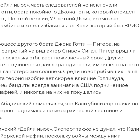
йли ньюс», часть следователей не исключали
отти, брата покойного Джона Готти, который отсидел
ад. По этой версии, 73-летний Джин, возможно,
Гамбино и хотел избавиться от Кали, который был ВРИО
оцесс другого брата Джона Готти — Питера, на
 свирепый на вид актер Стивен Сигал. Питер вряд ли
, поскольку отбывает пожизненный срок. Другие
х же подчиненных, киллера-одиночки, имевшего на него
од гангстерским солнцем. Среди новоприбывших наша
эта теория изобличает скорее влияние Голливуда,
кие» бандиты всегда занимали в США подчиненное
афией, и никогда на них не покушались.
бадинский сомневался, что Кали убили соратники по
омерно поднимался по иерархической лестнице и
.
инский «Дейли ньюс». Эксперт также не думал, что Кали
ю-йоркской мафии, поскольку войны между ними