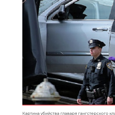
Картина убийства главаря гангстерского кл