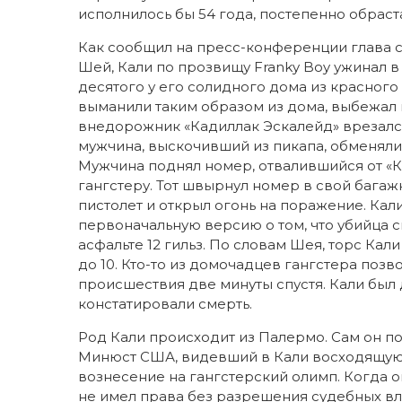
исполнилось бы 54 года, постепенно обраст
Как сообщил на пресс-конференции глава 
Шей, Кали по прозвищу Franky Boy ужинал в 
десятого у его солидного дома из красного
выманили таким образом из дома, выбежал н
внедорожник «Кадиллак Эскалейд» врезался
мужчина, выскочивший из пикапа, обменяли
Мужчина поднял номер, отвалившийся от «Ка
гангстеру. Тот швырнул номер в свой бага
пистолет и открыл огонь на поражение. Ка
первоначальную версию о том, что убийца 
асфальте 12 гильз. По словам Шея, торс Ка
до 10. Кто-то из домочадцев гангстера поз
происшествия две минуты спустя. Кали был 
констатировали смерть.
Род Кали происходит из Палермо. Сам он п
Минюст США, видевший в Кали восходящую 
вознесение на гангстерский олимп. Когда о
не имел права без разрешения судебных вл