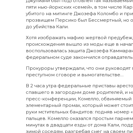
Джулиани был подготовлен так называемый 
пяти нью-йоркских «семей», в том числе К
убитого на митинге Джозефа Коломбо и пр
прозвищем Персико был Бессмертный, но он
до убийства Кали.
Хотя изображать мафию жертвой предубеж
происхождения вышло из моды еще в начале
воспользовалась защита Джозефа Каммарано
федеральном суде закончился оправдательн
Прокуроры утверждали, что они руководят 
преступном сговоре и вымогательстве…
В 2 часа утра федеральные приставы арест
спавшего в загороднм доме родителей, и на
пресс-конференции, Комелло, обвиняемый 
элементарный промах, который может стоит
руки мстительных бандитов: подняв номер «
пальцев. Комелло оказался простым парнем
минутах в двадцати езды от дома Кали, под
зимой соседям, разгребая снег на своем пик