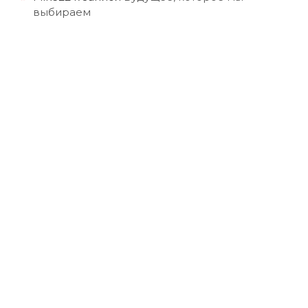
выбираем
й
й