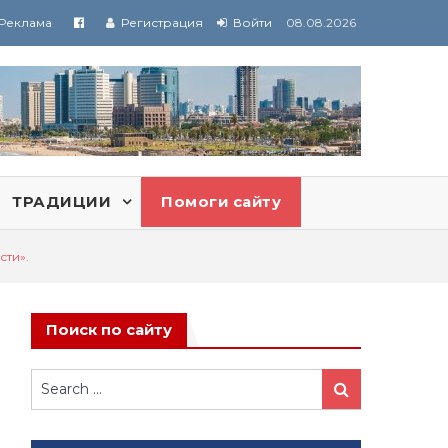
Реклама
Регистрация
Войти
08.08.2026
ТРАДИЦИИ
Помоги сайту
сти».
Поиск по сайту
Search
Search
for: