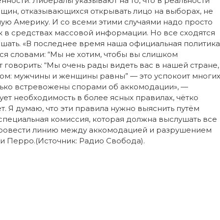
ности. Либералы указывают на то, что в реальности
щин, отказывающихся открывать лицо на выборах, не
ную Америку. И со всеми этими случаями надо просто
к в средствах массовой информации. Но все сходятся
ешать. «В последнее время наша официальная политика
 словами: “Мы не хотим, чтобы вы слишком
ут говорить: “Мы очень рады видеть вас в нашей стране,
ом: мужчины и женщины равны” — это успокоит многи
лько встревожены спорами об аккомодации», —
вует необходимость в более ясных правилах, чётко
т. Я думаю, что эти правила нужно выяснить путём
специальная комиссия, которая должна выслушать все
провести линию между аккомодацией и разрушением
и Перро.(Источник: Радио Свобода).