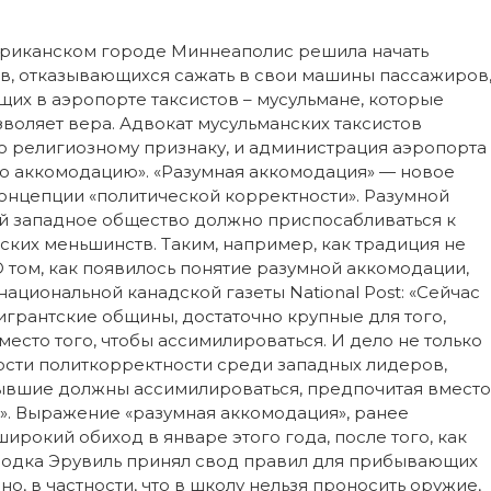
ериканском городе Миннеаполис решила начать
ов, отказывающихся сажать в свои машины пассажиров
щих в аэропорте таксистов – мусульмане, которые
зволяет вера. Адвокат мусульманских таксистов
о религиозному признаку, и администрация аэропорта
ую аккомодацию». «Разумная аккомодация» — новое
онцепции «политической корректности». Разумной
ой западное общество должно приспосабливаться к
ских меньшинств. Таким, например, как традиция не
О том, как появилось понятие разумной аккомодации,
ациональной канадской газеты National Post: «Сейчас
игрантские общины, достаточно крупные для того,
место того, чтобы ассимилироваться. И дело не только
ности политкорректности среди западных лидеров,
бывшие должны ассимилироваться, предпочитая вместо
». Выражение «разумная аккомодация», ранее
рокий обиход в январе этого года, после того, как
родка Эрувиль принял свод правил для прибывающих
но, в частности, что в школу нельзя проносить оружие,