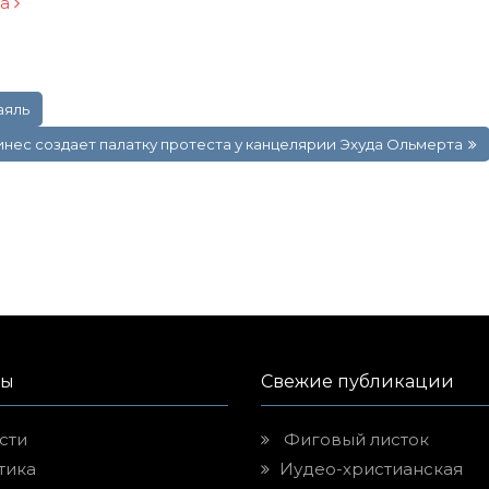
ра
аяль
нес создает палатку протеста у канцелярии Эхуда Ольмерта
лы
Свежие публикации
сти
Фиговый листок
тика
Иудео-христианская