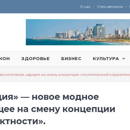
•
•
О нас
Стать автором
Ю
ридические услуги адвокатской коллегии «Эли Гервиц»: полное сопровождение на всех этапах
КОН
ЗДОРОВЬЕ
БИЗНЕС
КУЛЬТУРА
восочетание, идущее на смену концепции «политической корректно
ия» — новое модное
щее на смену концепции
ктности».