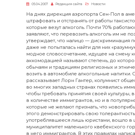
05.04.2007
Редакция сайта
Новости
На днях дирекция аэропорта Сен-Пол в ам
штрафовать и отстранять от работы таксист
которые везут алкоголь. Почти 70% работаю
заявляют, что перевозить алкоголь им не по
утверждает, что налицо — дискриминация п
даже не попыталась найти для них «разумн
модное словосочетание, идущее на смену к
аккомодацией называют степень, до котор
обычаям и традициям религиозных и этниче
возить в автомобиле алкогольные напитки. 
рассказывает Лорн Гантер, колумнист общен
во многих западных странах появились имм
чтобы требовать принятия своей культуры, в
в количестве иммигрантов, но и в популяр
которые не желают признать, что новопри
этого демонстрировать свою толерантность
употреблявшееся лишь юристами, вошло в ши
муниципалитет маленького квебекского го
в него иммигрантов. В этих правилах написа