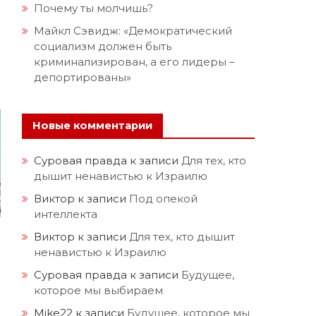
Почему ты молчишь?
Майкл Сэвидж: «Демократический
социализм должен быть
криминализирован, а его лидеры –
депортированы»
Новые комментарии
Суровая правда
к записи
Для тех, кто
дышит ненавистью к Израилю
Виктор
к записи
Под опекой
интеллекта
Виктор
к записи
Для тех, кто дышит
ненавистью к Израилю
Суровая правда
к записи
Будущее,
которое мы выбираем
Mike22
к записи
Будущее, которое мы