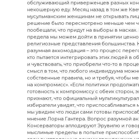
обслуживающий приверженцев разных конф
некошерную еду. Месяц назад в том же Кв
мусульманским женщинам не открывать лицо
решение было пересмотрено меньше чем че
пообещали, что придут на выборы в масках.
предела мы можем дойти в принятии ценнос
религиозные представления большинства. К 
разумная аккомодация – это процесс перего
кто пытается интегрировать этих людей в о
и чувствовать, что приобрели что-то в проц
смысл в том, что любого индивидуума можн
собственные правила, но и требуя, чтобы 
на компромисс». «Если политики продолжать 
готовность к компромиссу с обеих сторон, 
признают, что официальный мультикультура
избиратели увидят, что приспосабливаться 
мы увидим что люди сами готовы приспосаб
мнение Лорна Гантера. Вопрос разумной а
Консерваторы аплодируют Эрувилю и говор
мыслимые пределы в попытке приспособитьс