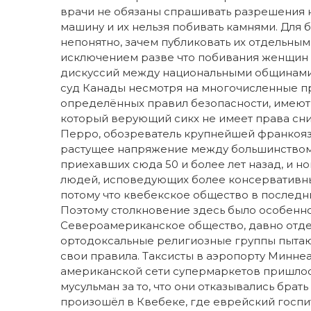
врачи не обязаны спрашивать разрешения 
машину и их нельзя побивать камнями. Для 
непонятно, зачем публиковать их отдельным
исключением разве что побивания женщин 
дискуссий между национальными общинами 
суд Канады несмотря на многочисленные пр
определённых правил безопасности, имеют 
который верующий сикх не имеет права сни
Перро, обозреватель крупнейшей франкоязы
растущее напряжение между большинством,
приехавших сюда 50 и более лет назад, и н
людей, исповедующих более консервативные
потому что квебекское общество в послед
Поэтому столкновение здесь было особенно
Североамериканское общество, давно отдели
ортодоксальные религиозные группы пытают
свои правила. Таксисты в аэропорту Миннеа
американской сети супермаркетов пришлось
мусульман за то, что они отказывались брат
произошёл в Квебеке, где еврейский госпи