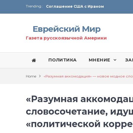
Trending :
Соглашение США с Ираном
Технология Революции в Иране
Еврейский Мир
От Ирана до Ливана и Газы
Газета русскоязычной Америки
ПОЛИТИКА
МНЕНИЕ
ЗА
Home
«Разумная аккомодация» — новое модное сло
«Разумная аккомодац
словосочетание, иду
«политической корре