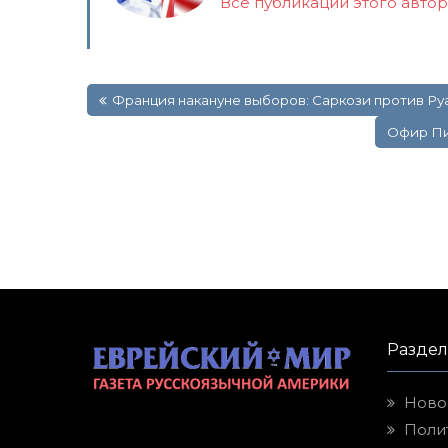
Все публикации этого авто
Навигация
Франция накануне выборов: Саркози против Ру
по
записям
Офир Пи
Разде
Ново
Поли