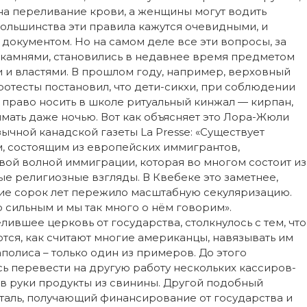
на переливание крови, а женщины могут водить
большинства эти правила кажутся очевидными, и
 документом. Но на самом деле все эти вопросы, за
камнями, становились в недавнее время предметом
и властями. В прошлом году, например, верховный
отесты постановил, что дети-сикхи, при соблюдении
право носить в школе ритуальный кинжал — кирпан,
мать даже ночью. Вот как объясняет это Лора-Жюли
чной канадской газеты La Presse: «Существует
 состоящим из европейских иммигрантов,
овой волной иммиграции, которая во многом состоит из
 религиозные взгляды. В Квебеке это заметнее,
ние сорок лет пережило масштабную секуляризацию.
 сильным и мы так много о нём говорим».
вшее церковь от государства, столкнулось с тем, что
ся, как считают многие американцы, навязывать им
полиса – только один из примеров. До этого
 перевести на другую работу нескольких кассиров-
ь в руки продукты из свинины. Другой подобный
таль, получающий финансирование от государства и