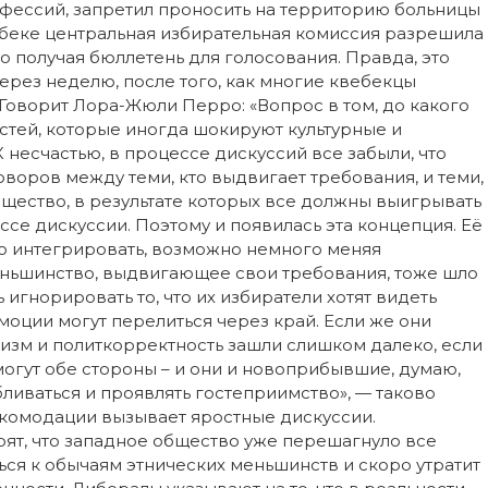
ессий, запретил проносить на территорию больницы
ебеке центральная избирательная комиссия разрешила
 получая бюллетень для голосования. Правда, это
рез неделю, после того, как многие квебекцы
 Говорит Лора-Жюли Перро: «Вопрос в том, до какого
тей, которые иногда шокируют культурные и
несчастью, в процессе дискуссий все забыли, что
воров между теми, кто выдвигает требования, и теми,
бщество, в результате которых все должны выигрывать
ессе дискуссии. Поэтому и появилась эта концепция. Её
о интегрировать, возможно немного меняя
меньшинство, выдвигающее свои требования, тоже шло
игнорировать то, что их избиратели хотят видеть
эмоции могут перелиться через край. Если же они
лизм и политкорректность зашли слишком далеко, если
могут обе стороны – и они и новоприбывшие, думаю,
ливаться и проявлять гостеприимство», — таково
ккомодации вызывает яростные дискуссии.
ят, что западное общество уже перешагнуло все
я к обычаям этнических меньшинств и скоро утратит