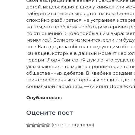
свои выстраданные веками гражданские цен
детей, надевающих в школу кинжал или жен
наберётся и несколько сотен на всю Север
спокойно разбираться, не устраивая истери
на том, что проблему необходимо срочно р
по отношению к новоприбывшим выражается
менялись”. Если это изменится, если им буд
но в Канаде дела обстоят следующим образ
канадцев, которые в данный момент неско
говорит Лорн Гантер. «Я думаю, что сущест
указывающих, что можно принимать, а что не
общественных дебатов. В Квебеке создана 
заинтересованные стороны и решить, где 
социальной гармонии», — считает Лора Жюл
Опубликовал:
Оцените пост
(ещё не оценено)