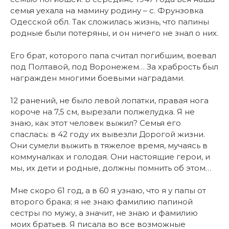
семья уехала на мамину родину – с. Фрунзовка
Одесской обл. Так сложилась жизнь, что папины
родные были потеряны, и он ничего не знал о них.
Его брат, которого папа считал погибшим, воевал
под Полтавой, под Воронежем… За храбрость был
награжден многими боевыми наградами.
12 ранений, не было левой лопатки, правая нога
короче на 7,5 см, вырезали полжелудка. Я не
знаю, как этот человек выжил? Семья его
спаслась: в 42 году их вывезли Дорогой жизни.
Они сумели выжить в тяжелое время, мучаясь в
коммуналках и голодая. Они настоящие герои, и
мы, их дети и родные, должны помнить об этом…
Мне скоро 61 год, а в 60 я узнаю, что я у папы от
второго брака; я не знаю фамилию папиной
сестры по мужу, а значит, не знаю и фамилию
моих братьев. Я писала во все возможные