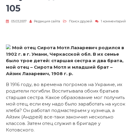
105
05.03.2007
Редакция сайта
Поиск друзей
1 комментарий
к
записи
Ему
сегодня
было
Мой отец Сирота Мотл Лазаревич родился в
бы
105
1902 г. в г. Умани, Черкасской обл. В их семье
было трое детей: старшая сестра и два брата,
мой отец – Сирота Мотл и младший брат –
Айзик Лазаревич, 1908 г. р.
В 1916 году, во времена погромов на Украине, их
родители погибли. Воспитывала обоих братьев
старшая сестра. Какое образование мог получить
мой отец, если ему надо было заработать на кусок
хлеба? Он работал подмастерьем у кузнеца, а
Айзик (Андрей) все-таки закончил несколько
классов. Затем отец служил в бригаде у
Котовского.