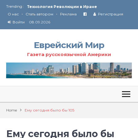
Trending :
Технология Революции в Иране
•
•
О нас
Стать автором
Реклама
Регистрация
От Ирана до Ливана и Газы
Войти
08.09.2026
Еврейский Мир
Газета русскоязычной Америки
Home
Ему сегодня было бы 105
Ему сегодня было бы