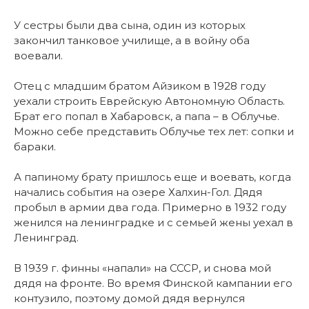
У сестры были два сына, один из которых
закончил танковое училище, а в войну оба
воевали.
Отец с младшим братом Айзиком в 1928 году
уехали строить Еврейскую Автономную Область.
Брат его попал в Хабаровск, а папа – в Облучье.
Можно себе представить Облучье тех лет: сопки и
бараки.
А папиному брату пришлось еще и воевать, когда
начались события на озере Халхин-Гол. Дядя
пробыл в армии два года. Примерно в 1932 году
женился на ленинградке и с семьей жены уехал в
Ленинград.
В 1939 г. финны «напали» на СССР, и снова мой
дядя на фронте. Во время Финской кампании его
контузило, поэтому домой дядя вернулся