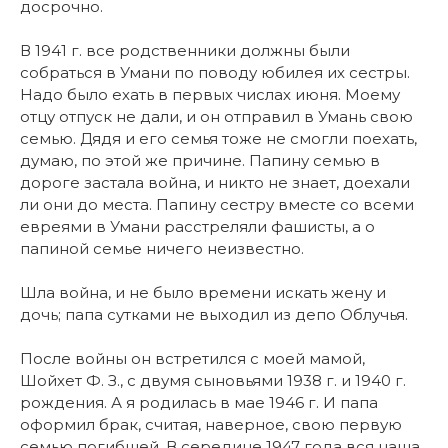
досрочно.
В 1941 г. все родственники должны были
собраться в Умани по поводу юбилея их сестры.
Надо было ехать в первых числах июня. Моему
отцу отпуск не дали, и он отправил в Умань свою
семью. Дядя и его семья тоже не смогли поехать,
думаю, по этой же причине. Папину семью в
дороге застала война, и никто не знает, доехали
ли они до места. Папину сестру вместе со всеми
евреями в Умани расстреляли фашисты, а о
папиной семье ничего неизвестно.
Шла война, и не было времени искать жену и
дочь; папа сутками не выходил из депо Облучья.
После войны он встретился с моей мамой,
Шойхет Ф. З., с двумя сыновьями 1938 г. и 1940 г.
рождения. А я родилась в мае 1946 г. И папа
оформил брак, считая, наверное, свою первую
семью погибшей. В середине 1947 года вся наша