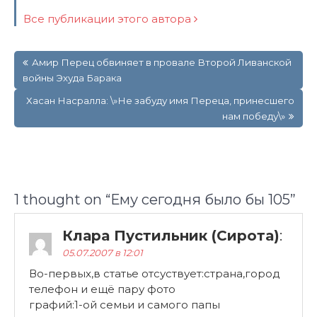
Все публикации этого автора
Навигация
Амир Перец обвиняет в провале Второй Ливанской
по
войны Эхуда Барака
записям
Хасан Насралла: \»Не забуду имя Переца, принесшего
нам победу\»
1 thought on “
Ему сегодня было бы 105
”
Клара Пустильник (Сирота)
:
05.07.2007 в 12:01
Во-первых,в статье отсуствует:страна,город
телефон и ещё пару фото
графий:1-ой семьи и самого папы